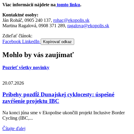
Viac informácií nájdete na
tomto linku
.
Kontaktné osoby:
Ján Roháč, 0905 240 137,
rohac@ekopolis.sk
Martina Ragalová, 0908 371 289,
ragalova@ekopolis.sk
Zdieľať článok:
Facebook
LinkedIn
Kopírovať odkaz
Mohlo by vás zaujímať
Pozrieť všetky novinky
20.07.2026
Príbehy pozdĺž Dunajskej cyklocesty: úspešné
zavŕšenie projektu IBC
Na konci júna sme v Ekopolise ukončili projekt Inclusive Border
Cycling (IBC,...
Čítajte ďalej