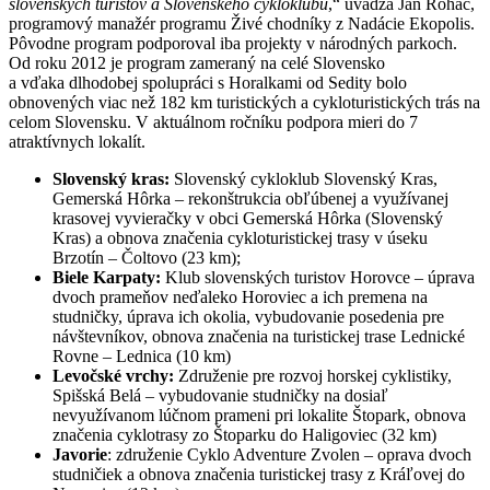
slovenských turistov a Slovenského cykloklubu
,“ uvádza Ján Roháč,
programový manažér programu Živé chodníky z Nadácie Ekopolis.
Pôvodne program podporoval iba projekty v národných parkoch.
Od roku 2012 je program zameraný na celé Slovensko
a vďaka dlhodobej spolupráci s Horalkami od Sedity bolo
obnovených viac než 182 km turistických a cykloturistických trás na
celom Slovensku. V aktuálnom ročníku podpora mieri do 7
atraktívnych lokalít.
Slovenský kras:
Slovenský cykloklub Slovenský Kras,
Gemerská Hôrka – rekonštrukcia obľúbenej a využívanej
krasovej vyvieračky v obci Gemerská Hôrka (Slovenský
Kras) a obnova značenia cykloturistickej trasy v úseku
Brzotín – Čoltovo (23 km);
Biele Karpaty:
Klub slovenských turistov Horovce – úprava
dvoch prameňov neďaleko Horoviec a ich premena na
studničky, úprava ich okolia, vybudovanie posedenia pre
návštevníkov, obnova značenia na turistickej trase Lednické
Rovne – Lednica (10 km)
Levočské vrchy:
Združenie pre rozvoj horskej cyklistiky,
Spišská Belá – vybudovanie studničky na dosiaľ
nevyužívanom lúčnom prameni pri lokalite Štopark, obnova
značenia cyklotrasy zo Štoparku do Haligoviec (32 km)
Javorie
: združenie Cyklo Adventure Zvolen – oprava dvoch
studničiek a obnova značenia turistickej trasy z Kráľovej do