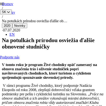
Domov
/
SK
Novinky
/
Na potulkách prírodou osviežia ďalšie ob…
2020
Novinky
·
07.07.2020
EN
Na potulkách prírodou osviežia ďalšie
obnovené studničky
Podporte nás
V tomto roku je program Živé chodníky
opäť zameraný na
obnovu značenia trás i oživenie studničiek popri
navštevovaných chodníkoch, ktoré turistom a cyklistom
spríjemňujú spoznávanie slovenskej prírody.
V rámci programu Živé chodníky, ktorý podporuje Nadácia
Ekopolis od roku 2008, zlepšujú dobrovoľníci vďaka grantom
podmienky pre pešiu i cyklistickú turistiku na Slovensku. „
Práce na
obnove studničiek a ich areálov vykonávajú miestni dobrovoľníci,
pričom obnovu značenia robia vždy autorizovaní značkári Klubu