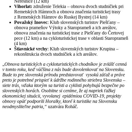
Neresnice (12 km)
Vihorlat:
združenie Telekia – obnova dvoch studničiek pri
Remetských Hámroch a obnova značenia turistickej trasy
z Remetských Hámrov do Ruskej Bystrej (14 km)
Považský Inovec
: Klub slovenských turistov Piešťany –
obnova prameňov Výtoky a Staroprameň a ich areálov,
obnova značenia na turistickej trase z Piešťany do Čertovej
pece (12 km) a na cykloturistickej trase v oblasti Staroprameň
(4 km)
Štiavnické vrchy
: Klub slovenských turistov Krupina –
rekonštrukcia dvoch studničiek a ich areálov.
„
Obnova turistických a cykloturistických chodníkov je zvlášť cenná
v tomto roku, keď väčšina z nás bude dovolenkovať na Slovensku.
Bude to pre slovenskú prírodu predstavovať vysokú záťaž a práve
preto je potrebné prispieť k údržbe rodinného striebra Slovenska –
siete trás, vďaka ktorým sa turisti a cyklisti pohybujú bezpečne po
slovenských horách. Osobitne si ceníme, že aj napriek ťažkej
ekonomickej situácii, vyvolanej epidémiou COVID-19, projekty
obnovy opäť podporili Horalky, ktoré k turistike na Slovensku
neodmysliteľne patria,“
uzatvára Roháč.