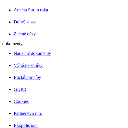
Anketa Strom roka
Dobrý sused
Zelené oázy
dokumenty
Nadačné dokumenty
Výročné správy
Etické princípy
GDPR
Cookies
Partnerstvo n.o.
Ekopolis n.o.