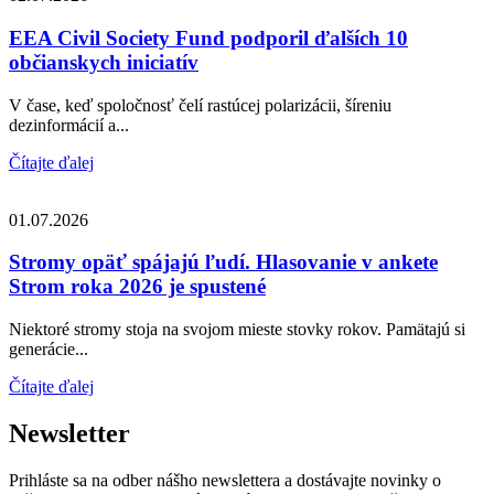
EEA Civil Society Fund podporil ďalších 10
občianskych iniciatív
V čase, keď spoločnosť čelí rastúcej polarizácii, šíreniu
dezinformácií a...
Čítajte ďalej
01.07.2026
Stromy opäť spájajú ľudí. Hlasovanie v ankete
Strom roka 2026 je spustené
Niektoré stromy stoja na svojom mieste stovky rokov. Pamätajú si
generácie...
Čítajte ďalej
Newsletter
Prihláste sa na odber nášho newslettera a dostávajte novinky o