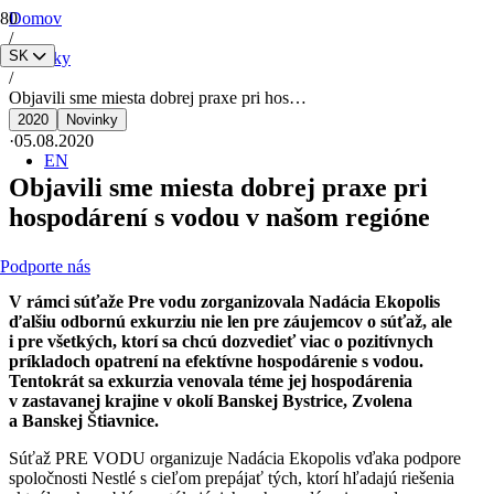
Domov
/
SK
Novinky
/
Objavili sme miesta dobrej praxe pri hos…
2020
Novinky
·
05.08.2020
EN
Objavili sme miesta dobrej praxe pri
hospodárení s vodou v našom regióne
Podporte nás
V rámci súťaže Pre vodu zorganizovala Nadácia Ekopolis
ďalšiu odbornú exkurziu nie len pre záujemcov o súťaž, ale
i pre všetkých, ktorí sa chcú dozvedieť viac
o pozitívnych
príkladoch opatrení na efektívne hospodárenie s vodou.
Tentokrát sa exkurzia venovala téme jej hospodárenia
v zastavanej krajine v okolí Banskej Bystrice, Zvolena
a Banskej Štiavnice.
Súťaž PRE VODU organizuje Nadácia Ekopolis vďaka podpore
spoločnosti Nestlé s cieľom prepájať tých, ktorí hľadajú riešenia