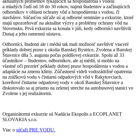
aktuálnych problémov týkajúcich sa hospodárenia s vodou
a mladých ľudí od 18 do 30 rokov, najmä študentov a začínajúcich
odborníkov v oblasti ochrany vôd a hospodárenia s vodou, či
stavbárov. Súčasťou súťaže sú aj odborné semináre a exkurzie, ktoré
majú upozorňovať na aktuálne výzvy a problémy ochrany vôd na
Slovensku. Prvá exkurzia sa konala v júli, kedy odborníci navštívili
Dunaj a jeho ramennú sústavu.
Odborníci, študenti ale i médiá tak mali možnosť navštíviť viaceré
príklady dobrej praxe z okolia Banskej Bystrice, Zvolena a Banskej
Štiavnice dňa 5. augusta počas poldňovej exkurzie. Spolu až 33
účastníkov – študentov, odborníkov, ale aj médií, si mohlo na
vlastné oči prezrieť príklady dobrej praxe hospodárenia s vodou a
adaptácie na zmenu klímy. Zúčastnení videli vodozádržné opatrenia
na zrážkovú vodu v čistiarni odpadových vôd v Rakytovciach,
koreňové čistiarne odpadovej vody v okolí Banskej Štiavnice a
diskutovalo sa aj priamo na zelenej streche na autobusovej stanici vo
Zvolene s jej realizátormi.
Organizátormi exkurzie sú Nadácia Ekopolis a ECOPLANET
SLOVAKIA s.r.o.
Viac o
súťaži PRE VODU.