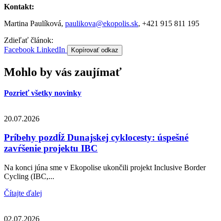
Kontakt:
Martina Paulíková,
paulikova@ekopolis.sk
, +421 915 811 195
Zdieľať článok:
Facebook
LinkedIn
Kopírovať odkaz
Mohlo by vás zaujímať
Pozrieť všetky novinky
20.07.2026
Príbehy pozdĺž Dunajskej cyklocesty: úspešné
zavŕšenie projektu IBC
Na konci júna sme v Ekopolise ukončili projekt Inclusive Border
Cycling (IBC,...
Čítajte ďalej
02.07.2026