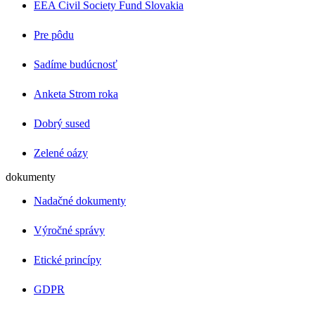
EEA Civil Society Fund Slovakia
Pre pôdu
Sadíme budúcnosť
Anketa Strom roka
Dobrý sused
Zelené oázy
dokumenty
Nadačné dokumenty
Výročné správy
Etické princípy
GDPR