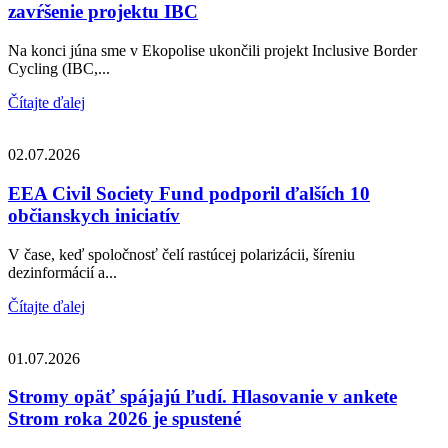
zavŕšenie projektu IBC
Na konci júna sme v Ekopolise ukončili projekt Inclusive Border
Cycling (IBC,...
Čítajte ďalej
02.07.2026
EEA Civil Society Fund podporil ďalších 10
občianskych iniciatív
V čase, keď spoločnosť čelí rastúcej polarizácii, šíreniu
dezinformácií a...
Čítajte ďalej
01.07.2026
Stromy opäť spájajú ľudí. Hlasovanie v ankete
Strom roka 2026 je spustené