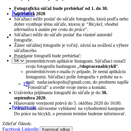
Fotografická súťaž bude prebiehať od 1. do 30.
Kontakt
septembra 2020
Súťažiaci môže poslať do súťaže fotografiu, ktorá podľa neho
dobre vystihuje tému súťaže, ktorou je
“Bicykel, vhodná
alternatíva k autám pre cestu do práce
”.
Súťažiaci môže do súťaže poslať iba vlastné autorské
fotografie.
Žáner súťažnej fotografie je voľný, závisí na uvážení a výbere
súťažiaceho.
Posielanie fotografií bude prebiehať:
prostredníctvom aplikácie Instagram. Súťažiaci označí
SK
svoju fotografiu hashtagom „#
dopracenabicykli
“.
prostredníctvom e-mailu (v prípade, že nemá aplikáciu
Instagram). Súťažiaci pošle fotografiu v prilohe na e-
mail: nadaciaekopolis@gmail.com, do predmetu napíše
EN
“Fotosúťaž” a uvedie svoje meno a kontakt.
Uzávierka prijímania fotografií do súťaže je do
30.
septembra 2020
.
Hlasovanie verejnosti potrvá do 5. októbra 2020 do 16:00.
Podporte nás
Víťazi budú slávnostne vyhlásení na vyhodnotení kampane
Do práce na bicykli, o presnom termíne budeme informovať.
Zdieľať článok:
Facebook
LinkedIn
Kopírovať odkaz