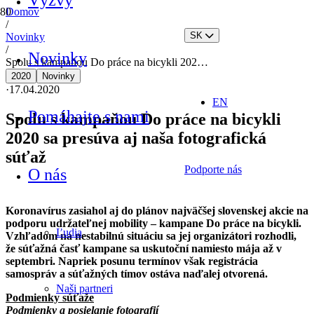
Výzvy
Domov
/
SK
Novinky
/
Novinky
Spolu s kampaňou Do práce na bicykli 202…
2020
Novinky
·
17.04.2020
EN
Pomáhajte s nami
Spolu s kampaňou Do práce na bicykli
2020 sa presúva aj naša fotografická
súťaž
Podporte nás
O nás
Koronavírus zasiahol aj do plánov najväčšej slovenskej akcie na
podporu udržateľnej mobility – kampane Do práce na bicykli.
Ľudia
Vzhľadom na nestabilnú situáciu sa jej organizátori rozhodli,
že súťažná časť kampane sa uskutoční namiesto mája až v
septembri. Napriek posunu termínov však registrácia
samospráv a súťažných tímov ostáva naďalej otvorená.
Naši partneri
Podmienky súťaže
Podmienky a posielanie fotografií