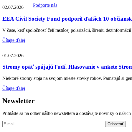
Podporte nás
02.07.2026
EEA Civil Society Fund podporil ďalších 10 občiansky
V čase, keď spoločnosť čelí rastúcej polarizácii, šíreniu dezinformácií 
Čítajte ďalej
01.07.2026
Stromy opäť spájajú ľudí. Hlasovanie v ankete Strom
Niektoré stromy stoja na svojom mieste stovky rokov. Pamätajú si gene
Čítajte ďalej
Newsletter
Prihláste sa na odber nášho newslettera a dostávajte novinky o našic