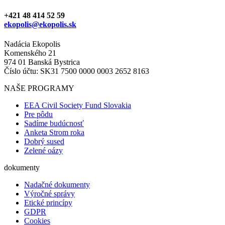
+421 48 414 52 59
ekopolis@ekopolis.sk
Nadácia Ekopolis
Komenského 21
974 01 Banská Bystrica
Číslo účtu: SK31 7500 0000 0003 2652 8163
NAŠE PROGRAMY
EEA Civil Society Fund Slovakia
Pre pôdu
Sadíme budúcnosť
Anketa Strom roka
Dobrý sused
Zelené oázy
dokumenty
Nadačné dokumenty
Výročné správy
Etické princípy
GDPR
Cookies