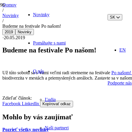
Domov
/
Novinky
Novinky
SK
/
Budeme na festivale Po našom!
2019
Novinky
·
20.05.2019
Pomáhajte s nami
Budeme na festivale Po našom!
EN
O nás
Už túto sobotu sa s Vami veľmi radi stretneme na festivale
Po našom!
biodiverzita v mestách a priemyslených areáloch. Zastavte sa v našom
Podporte nás
Zdieľať článok:
Ľudia
Facebook
LinkedIn
Kopírovať odkaz
Mohlo by vás zaujímať
Naši partneri
Pozrieť všetky novinky