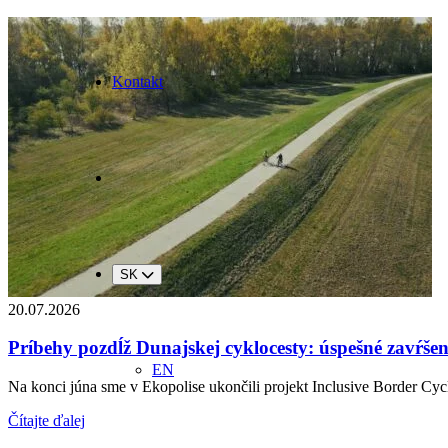
Kontakt
SK
20.07.2026
Príbehy pozdĺž Dunajskej cyklocesty: úspešné zavŕše
EN
Na konci júna sme v Ekopolise ukončili projekt Inclusive Border Cycl
Čítajte ďalej