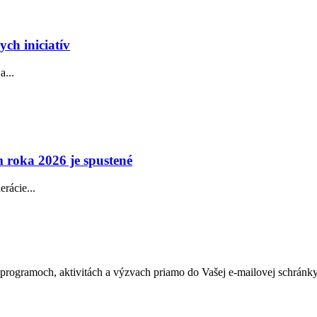
ch iniciatív
a...
 roka 2026 je spustené
rácie...
h programoch, aktivitách a výzvach priamo do Vašej e-mailovej schránky