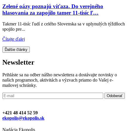
Zelené oázy poznajú víťaza. Do verejného
hlasovania za zapojilo tamer 11-tisíc ľ…
Takmer 11-tisíc ľudí z celého Slovenska sa v uplynulých týždňoch
spojilo pre...
Čítajte ďalej
Ďalšie články
Newsletter
Prihláste sa na odber nášho newslettera a dostávajte novinky o
našich programoch, aktivitách a výzvach priamo do Vašej e-
mailovej schránky.
+421 48 414 52 59
ekopolis@ekopolis.sk
Nadácia Ekopolis