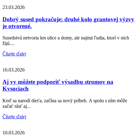
23.03.2026
Dobrý sused pokračuje: druhé kolo grantovej výzvy
je otvorené.
Susedstvá netvoria len ulice a domy, ale najmä ľudia, ktorí v nich
žijú....
Čítajte ďalej
16.03.2026
Aj vy môžete podporiť výsadbu stromov na
Kysuciach
Keď sa narodí dieťa, začína sa nový príbeh. A spolu s ním môže
začať rásť aj...
Čítajte ďalej
10.03.2026