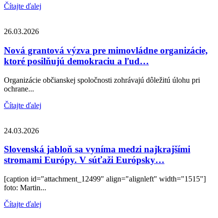
Čítajte ďalej
26.03.2026
Nová grantová výzva pre mimovládne organizácie,
ktoré posilňujú demokraciu a ľud…
Organizácie občianskej spoločnosti zohrávajú dôležitú úlohu pri
ochrane...
Čítajte ďalej
24.03.2026
Slovenská jabloň sa vyníma medzi najkrajšími
stromami Európy. V súťaži Európsky…
[caption id="attachment_12499" align="alignleft" width="1515"]
foto: Martin...
Čítajte ďalej