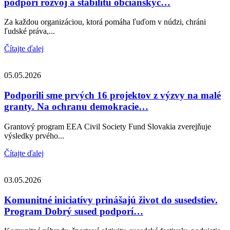
podporí rozvoj a stabilitu občianskyc…
Za každou organizáciou, ktorá pomáha ľuďom v núdzi, chráni
ľudské práva,...
Čítajte ďalej
05.05.2026
Podporili sme prvých 16 projektov z výzvy na malé
granty. Na ochranu demokracie…
Grantový program EEA Civil Society Fund Slovakia zverejňuje
výsledky prvého...
Čítajte ďalej
03.05.2026
Komunitné iniciatívy prinášajú život do susedstiev.
Program Dobrý sused podporí…