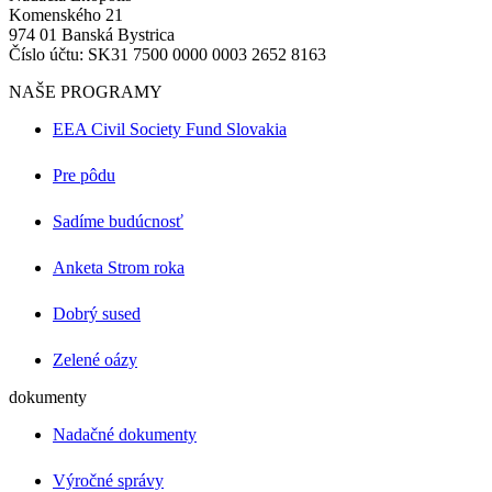
Komenského 21
974 01 Banská Bystrica
Číslo účtu: SK31 7500 0000 0003 2652 8163
NAŠE PROGRAMY
EEA Civil Society Fund Slovakia
Pre pôdu
Sadíme budúcnosť
Anketa Strom roka
Dobrý sused
Zelené oázy
dokumenty
Nadačné dokumenty
Výročné správy