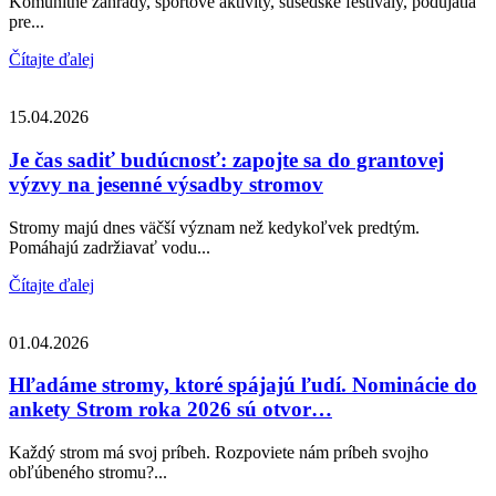
Komunitné záhrady, športové aktivity, susedské festivaly, podujatia
pre...
Čítajte ďalej
15.04.2026
Je čas sadiť budúcnosť: zapojte sa do grantovej
výzvy na jesenné výsadby stromov
Stromy majú dnes väčší význam než kedykoľvek predtým.
Pomáhajú zadržiavať vodu...
Čítajte ďalej
01.04.2026
Hľadáme stromy, ktoré spájajú ľudí. Nominácie do
ankety Strom roka 2026 sú otvor…
Každý strom má svoj príbeh. Rozpoviete nám príbeh svojho
obľúbeného stromu?...