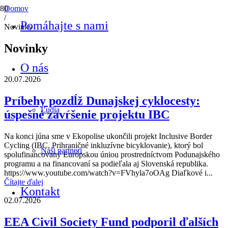
Domov
/
Pomáhajte s nami
Novinky
Novinky
O nás
20.07.2026
Príbehy pozdĺž Dunajskej cyklocesty:
Ľudia
úspešné zavŕšenie projektu IBC
Na konci júna sme v Ekopolise ukončili projekt Inclusive Border
Cycling (IBC, Prihraničné inkluzívne bicyklovanie), ktorý bol
Naši partneri
spolufinancovaný Európskou úniou prostredníctvom Podunajského
programu a na financovaní sa podieľala aj Slovenská republika.
https://www.youtube.com/watch?v=FVhyla7oOAg Diaľkové i...
Čítajte ďalej
Kontakt
02.07.2026
EEA Civil Society Fund podporil ďalších