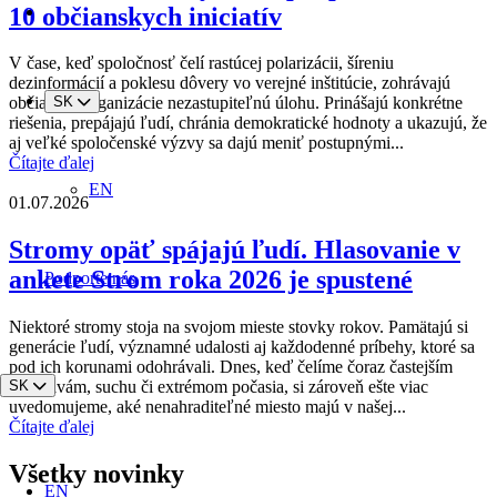
10 občianskych iniciatív
V čase, keď spoločnosť čelí rastúcej polarizácii, šíreniu
dezinformácií a poklesu dôvery vo verejné inštitúcie, zohrávajú
SK
občianske organizácie nezastupiteľnú úlohu. Prinášajú konkrétne
riešenia, prepájajú ľudí, chránia demokratické hodnoty a ukazujú, že
aj veľké spoločenské výzvy sa dajú meniť postupnými...
Čítajte ďalej
EN
01.07.2026
Stromy opäť spájajú ľudí. Hlasovanie v
ankete Strom roka 2026 je spustené
Podporte nás
Niektoré stromy stoja na svojom mieste stovky rokov. Pamätajú si
generácie ľudí, významné udalosti aj každodenné príbehy, ktoré sa
pod ich korunami odohrávali. Dnes, keď čelíme čoraz častejším
SK
horúčavám, suchu či extrémom počasia, si zároveň ešte viac
uvedomujeme, aké nenahraditeľné miesto majú v našej...
Čítajte ďalej
Všetky novinky
EN