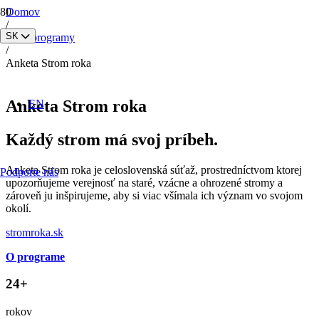
Domov
/
SK
Naše programy
/
Anketa Strom roka
Anketa Strom roka
EN
Každý strom má svoj príbeh.
Anketa Strom roka je celoslovenská súťaž, prostredníctvom ktorej
Podporte nás
upozorňujeme verejnosť na staré, vzácne a ohrozené stromy a
zároveň ju inšpirujeme, aby si viac všímala ich význam vo svojom
okolí.
stromroka.sk
O programe
24+
rokov