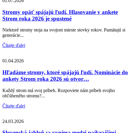
01.07.2026
Stromy opäť spájajú ľudí. Hlasovanie v ankete
Strom roka 2026 je spustené
Niektoré stromy stoja na svojom mieste stovky rokov. Pamätajú si
generácie...
Čítajte ďalej
01.04.2026
Hľadáme stromy, ktoré spájajú ľudí. Nominácie do
ankety Strom roka 2026 sú otvor…
Každý strom má svoj príbeh. Rozpoviete nám príbeh svojho
obľúbeného stromu?...
Čítajte ďalej
24.03.2026
Slovenská jabloň sa vyníma medzi najkrajšími