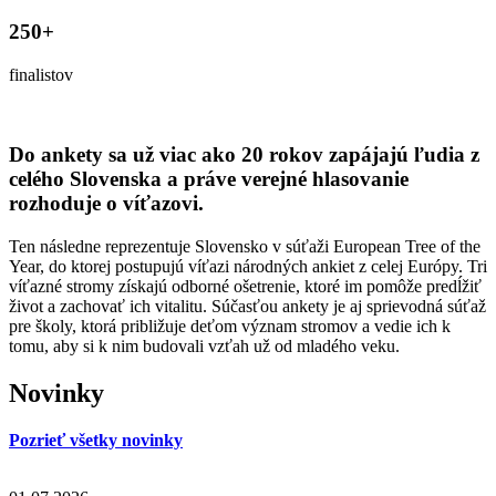
250+
finalistov
Do ankety sa už viac ako 20 rokov zapájajú ľudia z
celého Slovenska a práve verejné hlasovanie
rozhoduje o víťazovi.
Ten následne reprezentuje Slovensko v súťaži European Tree of the
Year, do ktorej postupujú víťazi národných ankiet z celej Európy. Tri
víťazné stromy získajú odborné ošetrenie, ktoré im pomôže predĺžiť
život a zachovať ich vitalitu. Súčasťou ankety je aj sprievodná súťaž
pre školy, ktorá približuje deťom význam stromov a vedie ich k
tomu, aby si k nim budovali vzťah už od mladého veku.
Novinky
Pozrieť všetky novinky