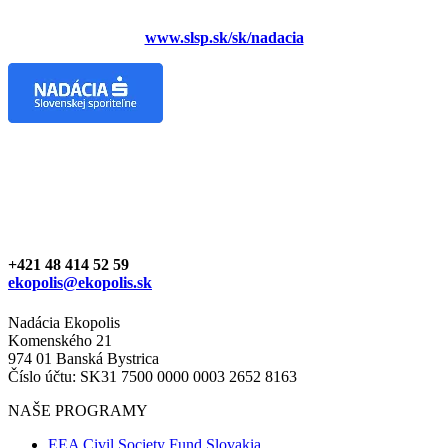
www.slsp.sk/sk/nadacia
+421 48 414 52 59
ekopolis@ekopolis.sk
Nadácia Ekopolis
Komenského 21
974 01 Banská Bystrica
Číslo účtu: SK31 7500 0000 0003 2652 8163
NAŠE PROGRAMY
EEA Civil Society Fund Slovakia