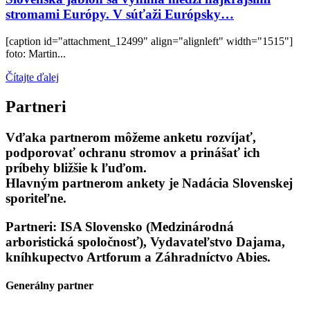
stromami Európy. V súťaži Európsky…
[caption id="attachment_12499" align="alignleft" width="1515"]
foto: Martin...
Čítajte ďalej
Partneri
Vďaka partnerom môžeme anketu rozvíjať,
podporovať ochranu stromov a prinášať ich
príbehy bližšie k ľuďom.
Hlavným partnerom ankety je Nadácia Slovenskej
sporiteľne.
Partneri: ISA Slovensko (Medzinárodná
arboristická spoločnosť), Vydavateľstvo Dajama,
kníhkupectvo Artforum a Záhradníctvo Abies.
Generálny partner