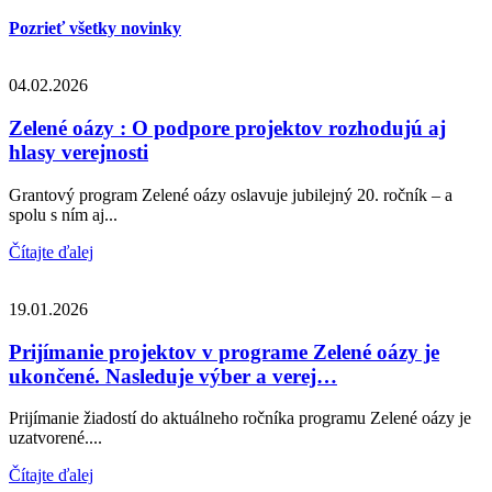
Pozrieť všetky novinky
04.02.2026
Zelené oázy : O podpore projektov rozhodujú aj
hlasy verejnosti
Grantový program Zelené oázy oslavuje jubilejný 20. ročník – a
spolu s ním aj...
Čítajte ďalej
19.01.2026
Prijímanie projektov v programe Zelené oázy je
ukončené. Nasleduje výber a verej…
Prijímanie žiadostí do aktuálneho ročníka programu Zelené oázy je
uzatvorené....
Čítajte ďalej