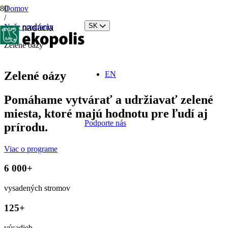
Domov
/
SK
Naše programy
/
Zelené oázy
Zelené oázy
EN
Pomáhame vytvárať a udržiavať zelené
miesta, ktoré majú hodnotu pre ľudí aj
Podporte nás
prírodu.
Viac o programe
6 000+
vysadených stromov
125+
výsadieb