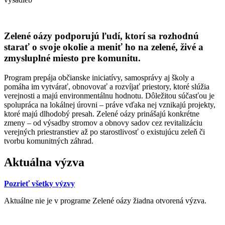
Zelené oázy podporujú ľudí, ktorí sa rozhodnú
starať o svoje okolie a meniť ho na zelené, živé a
zmysluplné miesto pre komunitu.
Program prepája občianske iniciatívy, samosprávy aj školy a
pomáha im vytvárať, obnovovať a rozvíjať priestory, ktoré slúžia
verejnosti a majú environmentálnu hodnotu. Dôležitou súčasťou je
spolupráca na lokálnej úrovni – práve vďaka nej vznikajú projekty,
ktoré majú dlhodobý presah. Zelené oázy prinášajú konkrétne
zmeny – od výsadby stromov a obnovy sadov cez revitalizáciu
verejných priestranstiev až po starostlivosť o existujúcu zeleň či
tvorbu komunitných záhrad.
Aktuálna výzva
Pozrieť všetky výzvy
Aktuálne nie je v programe Zelené oázy žiadna otvorená výzva.