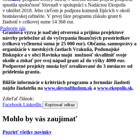
spustila spoločnosť Slovnaft v spolupráci s Nadáciou Ekopolis
v októbri 2018. Jeho cieľom je podpora komunít žijúcich v okolí
bratislavskej rafinérie. V prvej fáze programu získalo grant 6
žiadostí v celkovej sume 14 368 eur.
Podporte nás
Grantová výzva je naďalej otvorená a prijíma projektové
návrhy priebežne až do vyčerpania finančných prostriedkov
(celková vyčlenená suma je 25 000 eur). Občania, samosprávy a
organizácie v mestských častiach Vrakuňa, Podunajské
Biskupice a v obci Rovinka majú možnosť skvalitniť svoje
okolie a získať pre svoj nápad grant až do výšky 4000 eur.
Podporené projekty musia byť zrealizované do 3 mesiacov od
pridelenia grantu.
Bližšie informácie o kritériách programu a formulár žiadosti
nájdu žiadatelia na
www.slovnaftludom.sk
a
www.ekopolis.sk
.
Zdieľať článok:
Facebook
LinkedIn
Kopírovať odkaz
Mohlo by vás zaujímať
Pozrieť všetky novinky