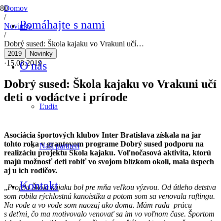
Domov
/
Pomáhajte s nami
Novinky
/
Dobrý sused: Škola kajaku vo Vrakuni učí…
2019
Novinky
·
15.08.2019
O nás
Dobrý sused: Škola kajaku vo Vrakuni učí
deti o vodáctve i prírode
Ľudia
Asociácia športových klubov Inter Bratislava získala na jar
tohto roka v grantovom programe Dobrý sused podporu na
Naši partneri
realizáciu projektu Škola kajaku. Voľnočasová aktivita, ktorú
majú možnosť deti robiť vo svojom blízkom okolí, mala úspech
aj u ich rodičov.
Kontakt
„
Projekt Škola kajaku bol pre mňa veľkou výzvou. Od útleho detstva
som robila rýchlostnú kanoistiku a potom som sa venovala raftingu.
Na vode a vo vode som naozaj ako doma. Mám rada prácu
s deťmi, čo ma motivovalo venovať sa im vo voľnom čase. Športom