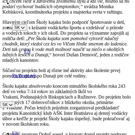
ich chcem viesť k zdravému životnému štýlu a kto vie, možno sa mi
podarí vychovať budúcich olympionikov,“
uvádza Monika
Kebísková, koordinátorka projektu a majsterka sveta v raftingu.
Hlavným cieľom Školy kajaku bolo podporiť športovanie u detí,
zoznámiť ich s krásami vodáckeho športu a vzdelávať o prírode
SK
a vodných tokoch v ich okolí. Do projektu sa významne zapojili aj
rodičia detí: „
Pre Školu kajaku som pomohol vytvoriť náučný
chodník, ktorý viedol cez les vo Vlčom Hrdle smerom do lodenice.
Deti tak cestou k vode mali možnosť naučiť sa niečo o okolitých
EN
lužných lesoch a Dunaji,
“ hovorí Dušan Demovič, jeden z rodičov
mladých kanoistov.
Súčasťou projektu boli aj rôzne iné aktivity ako školenie prvej
Podporte nás
pomoci, či splavy po Dunaji pre celé rodiny.
Školu kajaku absolvovalo koncom minulého školského roka 243
detí vo veku 7-14 rokov zo základných škôl vo
Vrakuni, Podunajských Biskupiciach a Ružinove. Do projektu bolo
zapojených 17 dobrovoľníkov z blízkeho okolia, primárne
SK
z Vrakune. Počas letných prázdnin zorganizoval predkladateľ
projektu Kanoistický klub AŠK Inter Bratislava aj denný vodácky
tábor a keďže je projekt Školy kajaku úspešný, bude pokračovať aj
v novom školskom roku.
EN
Grantový program Dobrý sused, v ktorom dostal projekt podporu,