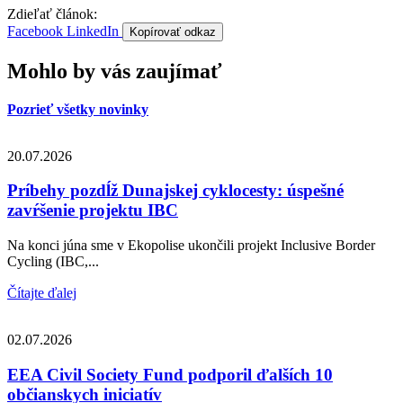
Zdieľať článok:
Facebook
LinkedIn
Kopírovať odkaz
Mohlo by vás zaujímať
Pozrieť všetky novinky
20.07.2026
Príbehy pozdĺž Dunajskej cyklocesty: úspešné
zavŕšenie projektu IBC
Na konci júna sme v Ekopolise ukončili projekt Inclusive Border
Cycling (IBC,...
Čítajte ďalej
02.07.2026
EEA Civil Society Fund podporil ďalších 10
občianskych iniciatív