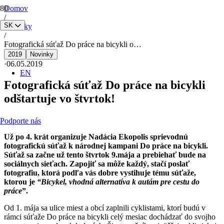
Domov
/
SK
Novinky
/
Fotografická súťaž Do práce na bicykli o…
2019
Novinky
·
06.05.2019
EN
Fotografická súťaž Do práce na bicykli
odštartuje vo štvrtok!
Podporte nás
Už po 4. krát organizuje Nadácia Ekopolis sprievodnú
fotografickú súťaž k národnej kampani Do práce na bicykli.
Súťaž sa začne už tento štvrtok 9.mája a prebiehať bude na
sociálnych sieťach. Zapojiť sa môže každý, stačí poslať
fotografiu, ktorá podľa vás dobre vystihuje tému súťaže,
ktorou je
“Bicykel, vhodná alternatíva k autám pre cestu do
práce
”.
Od 1. mája sa ulice miest a obcí zaplnili cyklistami, ktorí budú v
rámci súťaže Do práce na bicykli celý mesiac dochádzať do svojho