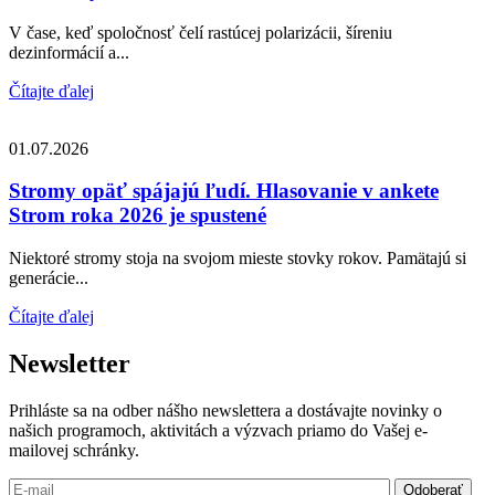
V čase, keď spoločnosť čelí rastúcej polarizácii, šíreniu
dezinformácií a...
Čítajte ďalej
01.07.2026
Stromy opäť spájajú ľudí. Hlasovanie v ankete
Strom roka 2026 je spustené
Niektoré stromy stoja na svojom mieste stovky rokov. Pamätajú si
generácie...
Čítajte ďalej
Newsletter
Prihláste sa na odber nášho newslettera a dostávajte novinky o
našich programoch, aktivitách a výzvach priamo do Vašej e-
mailovej schránky.