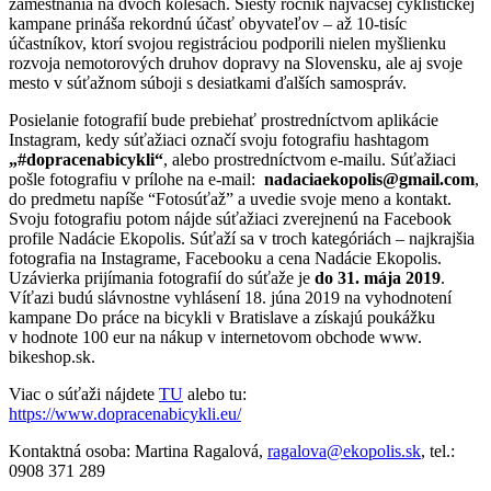
zamestnania na dvoch kolesách. Šiesty ročník najväčšej cyklistickej
kampane prináša rekordnú účasť obyvateľov – až 10-tisíc
účastníkov, ktorí svojou registráciou podporili nielen myšlienku
rozvoja nemotorových druhov dopravy na Slovensku, ale aj svoje
mesto v súťažnom súboji s desiatkami ďalších samospráv.
Posielanie fotografií bude prebiehať prostredníctvom aplikácie
Instagram, kedy súťažiaci označí svoju fotografiu hashtagom
„#dopracenabicykli“
, alebo prostredníctvom e-mailu. Súťažiaci
pošle fotografiu v prílohe na e-mail:
nadaciaekopolis@gmail.com
,
do predmetu napíše “Fotosúťaž” a uvedie svoje meno a kontakt.
Svoju fotografiu potom nájde súťažiaci zverejnenú na Facebook
profile Nadácie Ekopolis. Súťaží sa v troch kategóriách – najkrajšia
fotografia na Instagrame, Facebooku a cena Nadácie Ekopolis.
Uzávierka prijímania fotografií do súťaže je
do 31. mája 2019
.
Víťazi budú slávnostne vyhlásení 18. júna 2019 na vyhodnotení
kampane Do práce na bicykli v Bratislave a získajú poukážku
v hodnote 100 eur na nákup v internetovom obchode www.
bikeshop.sk.
Viac o súťaži nájdete
TU
alebo tu:
https://www.dopracenabicykli.eu/
Kontaktná osoba: Martina Ragalová,
ragalova@ekopolis.sk
, tel.:
0908 371 289