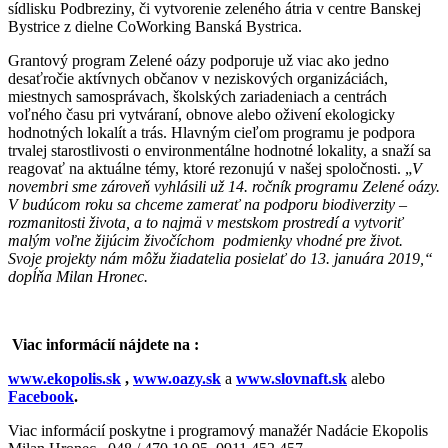
sídlisku Podbreziny, či vytvorenie zeleného átria v centre Banskej
Bystrice z dielne CoWorking Banská Bystrica.
Grantový program Zelené oázy podporuje už viac ako jedno
desaťročie aktívnych občanov v neziskových organizáciách,
miestnych samosprávach, školských zariadeniach a centrách
voľného času pri vytváraní, obnove alebo oživení ekologicky
hodnotných lokalít a trás. Hlavným cieľom programu je podpora
trvalej starostlivosti o environmentálne hodnotné lokality, a snaží sa
reagovať na aktuálne témy, ktoré rezonujú v našej spoločnosti. „
V
novembri sme zároveň vyhlásili už 14. ročník programu Zelené oázy.
V budúcom roku sa chceme zamerať na podporu biodiverzity –
rozmanitosti života, a to najmä v mestskom prostredí a vytvoriť
malým voľne žijúcim živočíchom podmienky vhodné pre život.
Svoje projekty nám môžu žiadatelia posielať do 13. januára 2019,“
dopĺňa Milan Hronec.
Viac informácií nájdete na :
www.ekopolis.sk
,
www.oazy.sk
a
www.slovnaft.sk
alebo
Facebook
.
Viac informácií poskytne i programový manažér Nadácie Ekopolis