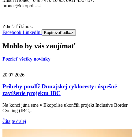
Milan Hronec, 048 / 470 10 95, 0911 452 457,
hronec@ekopolis.sk.
Zdieľať článok:
Facebook
LinkedIn
Kopírovať odkaz
Mohlo by vás zaujímať
Pozrieť všetky novinky
20.07.2026
Príbehy pozdĺž Dunajskej cyklocesty: úspešné
zavŕšenie projektu IBC
Na konci júna sme v Ekopolise ukončili projekt Inclusive Border
Cycling (IBC,...
Čítajte ďalej