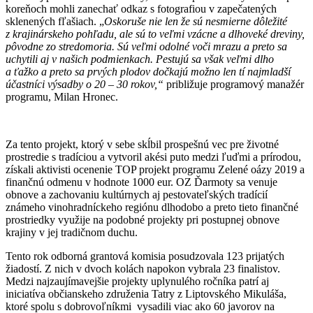
koreňoch mohli zanechať odkaz s fotografiou v zapečatených
sklenených fľašiach. „
Oskoruše nie len že sú nesmierne dôležité
z krajinárskeho pohľadu, ale sú to veľmi vzácne a dlhoveké dreviny,
pôvodne zo stredomoria. Sú veľmi odolné voči mrazu a preto sa
uchytili aj v našich podmienkach. Pestujú sa však veľmi dlho
a ťažko a preto sa prvých plodov dočkajú možno len tí najmladší
účastníci výsadby o 20 – 30 rokov,“
približuje programový manažér
programu, Milan Hronec.
Za tento projekt, ktorý v sebe skĺbil prospešnú vec pre životné
prostredie s tradíciou a vytvoril akési puto medzi ľuďmi a prírodou,
získali aktivisti ocenenie TOP projekt programu Zelené oázy 2019 a
finančnú odmenu v hodnote 1000 eur. OZ Ďarmoty sa venuje
obnove a zachovaniu kultúrnych aj pestovateľských tradícií
známeho vinohradníckeho regiónu dlhodobo a preto tieto finančné
prostriedky využije na podobné projekty pri postupnej obnove
krajiny v jej tradičnom duchu.
Tento rok odborná grantová komisia posudzovala 123 prijatých
žiadostí. Z nich v dvoch kolách napokon vybrala 23 finalistov.
Medzi najzaujímavejšie projekty uplynulého ročníka patrí aj
iniciatíva občianskeho združenia Tatry z Liptovského Mikuláša,
ktoré spolu s dobrovoľníkmi vysadili viac ako 60 javorov na