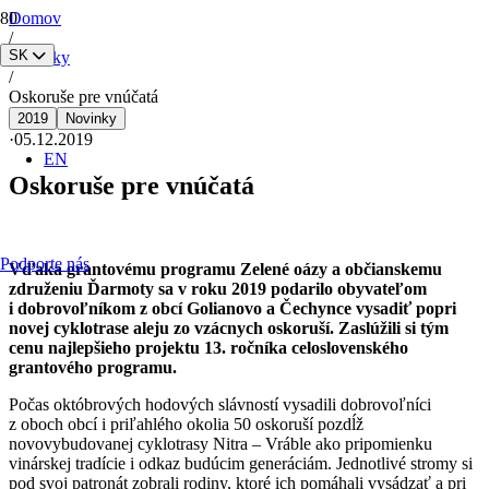
Domov
/
SK
Novinky
/
Oskoruše pre vnúčatá
2019
Novinky
·
05.12.2019
EN
Oskoruše pre vnúčatá
Podporte nás
Vďaka grantovému programu Zelené oázy a občianskemu
združeniu Ďarmoty sa v roku 2019 podarilo obyvateľom
i dobrovoľníkom z obcí Golianovo a Čechynce vysadiť popri
novej cyklotrase aleju zo vzácnych oskoruší. Zaslúžili si tým
cenu najlepšieho projektu 13. ročníka celoslovenského
grantového programu.
Počas októbrových hodových slávností vysadili dobrovoľníci
z oboch obcí i priľahlého okolia 50 oskoruší pozdĺž
novovybudovanej cyklotrasy Nitra – Vráble ako pripomienku
vinárskej tradície i odkaz budúcim generáciám. Jednotlivé stromy si
pod svoj patronát zobrali rodiny, ktoré ich pomáhali vysádzať a pri