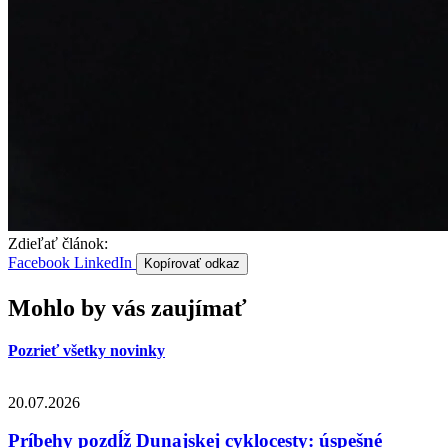
Zdieľať článok:
Facebook
LinkedIn
Kopírovať odkaz
Mohlo by vás zaujímať
Pozrieť všetky novinky
20.07.2026
Príbehy pozdĺž Dunajskej cyklocesty: úspešné