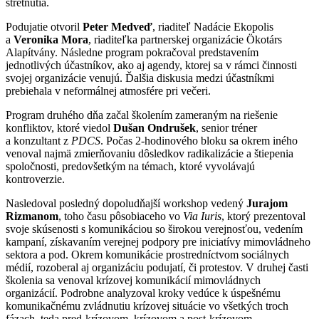
stretnutia.
Podujatie otvoril
Peter Medveď
, riaditeľ Nadácie Ekopolis
a
Veronika Mora
, riaditeľka partnerskej organizácie Ökotárs
Alapítvány. Následne program pokračoval predstavením
jednotlivých účastníkov, ako aj agendy, ktorej sa v rámci činnosti
svojej organizácie venujú. Ďalšia diskusia medzi účastníkmi
prebiehala v neformálnej atmosfére pri večeri.
Program druhého dňa začal školením zameraným na riešenie
konfliktov, ktoré viedol
Dušan Ondrušek
, senior tréner
a konzultant z
PDCS
. Počas 2-hodinového bloku sa okrem iného
venoval najmä zmierňovaniu dôsledkov radikalizácie a štiepenia
spoločnosti, predovšetkým na témach, ktoré vyvolávajú
kontroverzie.
Nasledoval posledný dopoludňajší workshop vedený
Jurajom
Rizmanom
, toho času pôsobiaceho vo
Via Iuris
, ktorý prezentoval
svoje skúsenosti s komunikáciou so širokou verejnosťou, vedením
kampaní, získavaním verejnej podpory pre iniciatívy mimovládneho
sektora a pod. Okrem komunikácie prostredníctvom sociálnych
médií, rozoberal aj organizáciu podujatí, či protestov. V druhej časti
školenia sa venoval krízovej komunikácií mimovládnych
organizácií. Podrobne analyzoval kroky vedúce k úspešnému
komunikačnému zvládnutiu krízovej situácie vo všetkých troch
fázach, teda pred-krízovom, krízovom a post-krízovom.