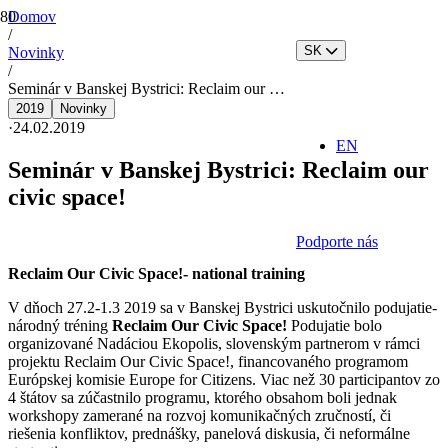
Domov
/
SK
Novinky
/
Seminár v Banskej Bystrici: Reclaim our …
2019
Novinky
·
24.02.2019
EN
Seminár v Banskej Bystrici: Reclaim our
civic space!
Podporte nás
Reclaim Our Civic Space!- national training
V dňoch 27.2-1.3 2019 sa v Banskej Bystrici uskutočnilo podujatie-
národný tréning
Reclaim Our Civic Space!
Podujatie bolo
organizované Nadáciou Ekopolis, slovenským partnerom v rámci
projektu Reclaim Our Civic Space!, financovaného programom
Európskej komisie Europe for Citizens. Viac než 30 participantov zo
4 štátov sa zúčastnilo programu, ktorého obsahom boli jednak
workshopy zamerané na rozvoj komunikačných zručností, či
riešenia konfliktov, prednášky, panelová diskusia, či neformálne