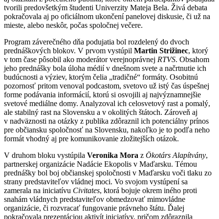
tvorili predovšetkým študenti Univerzity Mateja Bela. Živá debata
pokračovala aj po oficiálnom ukončení panelovej diskusie, či už na
mieste, alebo neskôr, počas spoločnej večere.
Program záverečného dňa podujatia bol rozdelený do dvoch
prednáškových blokov. V prvom vystúpil
Martin Strižinec
, ktorý
v tom čase pôsobil ako moderátor verejnoprávnej
RTVS
. Obsahom
jeho prednášky bola úloha médií v dnešnom svete a načrtnutie ich
budúcnosti a výziev, ktorým čelia „tradičné“ formáty. Osobitnú
pozornosť pritom venoval podcastom, svetovo už istý čas úspešnej
forme podávania informácií, ktorú si osvojili aj najvýznamnejšie
svetové mediálne domy. Analyzoval ich celosvetový rast a pomalý,
ale stabilný rast na Slovensku a v okolitých štátoch. Zároveň aj
v nadväznosti na otázky z publika zdôraznil ich potenciálny prínos
pre občiansku spoločnosť na Slovensku, nakoľko je to podľa neho
formát vhodný aj pre komunikovanie zložitejších otázok.
V druhom bloku vystúpila
Veronika Mora
z
Ökotárs Alapítvány
,
partnerskej organizácie Nadácie Ekopolis v Maďarsku. Témou
prednášky bol boj občianskej spoločnosti v Maďarsku voči tlaku zo
strany predstaviteľov vládnej moci. Vo svojom vystúpení sa
zamerala na iniciatívu
Civitates
, ktorá bojuje okrem iného proti
snahám vládnych predstaviteľov obmedzovať mimovládne
organizácie, či rozvracať fungovanie právneho štátu. Ďalej
pokračovala prezentáciou aktivít iniciatívy, pričom zdôraznila