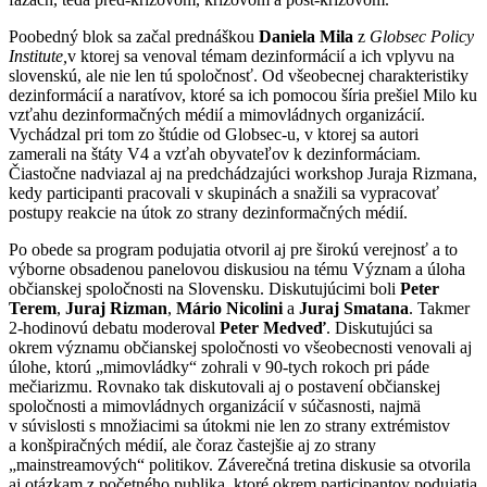
Poobedný blok sa začal prednáškou
Daniela Mila
z
Globsec Policy
Institute,
v ktorej sa venoval témam dezinformácií a ich vplyvu na
slovenskú, ale nie len tú spoločnosť. Od všeobecnej charakteristiky
dezinformácií a naratívov, ktoré sa ich pomocou šíria prešiel Milo ku
vzťahu dezinformačných médií a mimovládnych organizácií.
Vychádzal pri tom zo štúdie od Globsec-u, v ktorej sa autori
zamerali na štáty V4 a vzťah obyvateľov k dezinformáciam.
Čiastočne nadviazal aj na predchádzajúci workshop Juraja Rizmana,
kedy participanti pracovali v skupinách a snažili sa vypracovať
postupy reakcie na útok zo strany dezinformačných médií.
Po obede sa program podujatia otvoril aj pre širokú verejnosť a to
výborne obsadenou panelovou diskusiou na tému Význam a úloha
občianskej spoločnosti na Slovensku. Diskutujúcimi boli
Peter
Terem
,
Juraj Rizman
,
Mário Nicolini
a
Juraj Smatana
. Takmer
2-hodinovú debatu moderoval
Peter Medveď
. Diskutujúci sa
okrem významu občianskej spoločnosti vo všeobecnosti venovali aj
úlohe, ktorú „mimovládky“ zohrali v 90-tych rokoch pri páde
mečiarizmu. Rovnako tak diskutovali aj o postavení občianskej
spoločnosti a mimovládnych organizácií v súčasnosti, najmä
v súvislosti s množiacimi sa útokmi nie len zo strany extrémistov
a konšpiračných médií, ale čoraz častejšie aj zo strany
„mainstreamových“ politikov. Záverečná tretina diskusie sa otvorila
aj otázkam z početného publika, ktoré okrem participantov podujatia