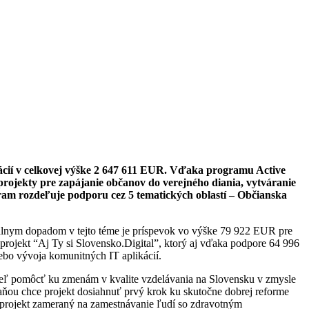
ácií v celkovej výške 2 647 611 EUR. Vďaka programu Active
rojekty pre zapájanie občanov do verejného diania, vytváranie
ram rozdeľuje podporu cez 5 tematických oblastí – Občianska
nálnym dopadom v tejto téme je príspevok vo výške 79 922 EUR pre
rojekt “Aj Ty si Slovensko.Digital”, ktorý aj vďaka podpore 64 996
ebo vývoja komunitných IT aplikácií.
ieľ pomôcť ku zmenám v kvalite vzdelávania na Slovensku v zmysle
aňou chce projekt dosiahnuť prvý krok ku skutočne dobrej reforme
 projekt zameraný na zamestnávanie ľudí so zdravotným