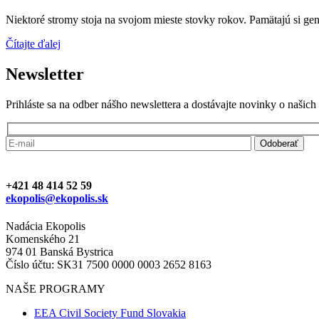
Niektoré stromy stoja na svojom mieste stovky rokov. Pamätajú si gene
Čítajte ďalej
Newsletter
Prihláste sa na odber nášho newslettera a dostávajte novinky o našic
+421 48 414 52 59
ekopolis@ekopolis.sk
Nadácia Ekopolis
Komenského 21
974 01 Banská Bystrica
Číslo účtu: SK31 7500 0000 0003 2652 8163
NAŠE PROGRAMY
EEA Civil Society Fund Slovakia