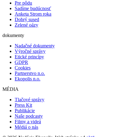
Pre pôdu
Sadíme budúcnosť
Anketa Strom roka
Dobrý sused
Zelené oázy
dokumenty
Nadačné dokumenty
Výročné správy
Etické princípy
GDPR
Cookies
Partnerstvo n.o.
Ekopolis n.o.
MÉDIA
Tlačové správy
Press Kit
Publikácie
Naše podcasty
Filmy a videá
Médiá o nás