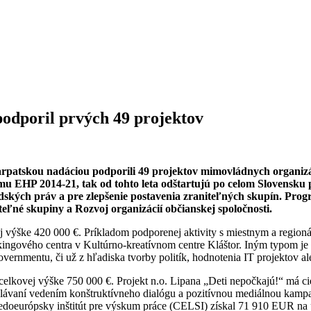
podporil prvých 49 projektov
Karpatskou nadáciou podporili 49 projektov mimovládnych organiz
u EHP 2014-21, tak od tohto leta odštartujú po celom Slovensku p
ských práv a pre zlepšenie postavenia zraniteľných skupín. Prog
eľné skupiny a Rozvoj organizácií občianskej spoločnosti.
ej výške 420 000 €. Príkladom podporenej aktivity s miestnym a regio
ingového centra v Kultúrno-kreatívnom centre Kláštor. Iným typom je p
rnmentu, či už z hľadiska tvorby politík, hodnotenia IT projektov al
elkovej výške 750 000 €. Projekt n.o. Lipana „Deti nepočkajú!“ má c
zdelávaní vedením konštruktívneho dialógu a pozitívnou mediálnou kamp
edoeurópsky inštitút pre výskum práce (CELSI) získal 71 910 EUR na