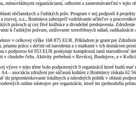
u, mimovládnymi organizáciami, odbormi a zamestnávateľmi v tejto obl
blasti občianskych a ľudských práv. Program v nej podporil 4 projekt
 rozvoj, o.z., Bratislava zabezpečí vzdelávanie učiteľov a pracovníko
kých právach aj cez živé knižnice a divadelné predstavenia. Združeni
vanie k ľudským právam, znižovanie xenofóbnych nálad, radikalizácie
jektov v celkovej výške 168 875 EUR. Príkladom je grant pre Združe
tra, priamu prácu s deťmi od narodenia a s matkami v ich domácom prost
ma s podporou 64 953 EUR poskytuje komplexnú ranú starostlivosť d
i v chudobe čelia. Aktivity prebehnú v Revúcej, Bardejove, a v Košici
vej výzve v tejto téme bolo podporených 9 organizácií ktoré budú mať m
. A4 – asociácia združení pre súčasnú kultúru z Bratislavy získala 62 
ť do pripomienkovanie lokálnych a národných politík v oblasti podpory
erných online nástrojov pre organizácie, ktoré im zjednodušia prístup