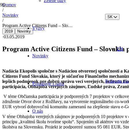
Zelené oázy
Domov
/
Novinky
SK
/
Program Active Citizens Fund – Slo…
Výzvy
2019
Novinky
·
03.05.2019
Program Active Citizens Fund – Slovakia 
EN
Novinky
Nadácia Ekopolis spoločne s Nadáciou otvorenej spoločnosti a 
Citizens Fund Slovakia, ktorý je súčasťou Finančného mechanizm
Podporte nás
lepších podmienok pre dobrú správu vecí verejných, ochranu ľud
Pomáhajte s nami
participácia, Obhajoba verejných záujmov, Ľudské práva, Zranit
V téme Občianska participácia je podporených 7 projektov v celkov
združenie Otvor dvor z Rožňavy, na vytvorenie regionálneho co-work
EUR vytvorí dobrovoľnú komunitu zameranú na zlepšenie stavu e-Gove
O nás
V téme Obhajoba verejných záujmov je podporených 10 projektov v c
princípu „kvalitnú školu tvoríme spolu“. Spojením síl aktérov vo v
školstva na Slovensku. Projekt je podporený sumou 95 081 EUR. Str