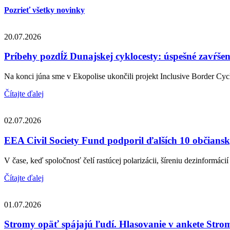
Pozrieť všetky novinky
20.07.2026
Príbehy pozdĺž Dunajskej cyklocesty: úspešné zavŕše
Na konci júna sme v Ekopolise ukončili projekt Inclusive Border Cycl
Čítajte ďalej
02.07.2026
EEA Civil Society Fund podporil ďalších 10 občiansky
V čase, keď spoločnosť čelí rastúcej polarizácii, šíreniu dezinformácií 
Čítajte ďalej
01.07.2026
Stromy opäť spájajú ľudí. Hlasovanie v ankete Strom