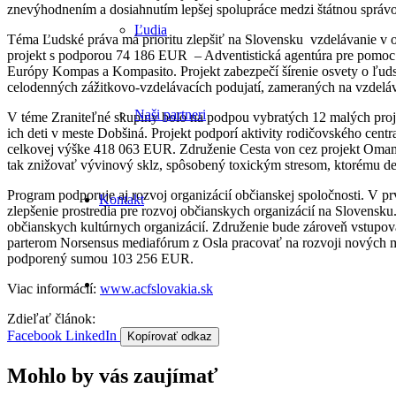
znevýhodnením a dosiahnutím lepšej spolupráce medzi štátnou správo
Ľudia
Téma Ľudské práva má prioritu zlepšiť na Slovensku vzdelávanie v o
projekt s podporou 74 186 EUR – Adventistická agentúra pre pomoc a
Európy Kompas a Kompasito. Projekt zabezpečí šírenie osvety o ľuds
celodenných zážitkovo-vzdelávacích podujatí, zameraných na vzdelá
Naši partneri
V téme Zraniteľné skupiny bolo na podpou vybratých 12 malých pro
ich deti v meste Dobšiná. Projekt podporí aktivity rodičovského cen
celkovej výške 418 063 EUR. Združenie Cesta von cez projekt Oma
tak znižovať vývinový sklz, spôsobený toxickým stresom, ktorému det
Program podporuje aj rozvoj organizácií občianskej spoločnosti. V pr
Kontakt
zlepšenie prostredia pre rozvoj občianskych organizácií na Slovensku
občianskych kultúrnych organizácií. Združenie bude zároveň vstupova
parterom Norsensus mediafórum z Osla pracovať na rozvoji nových mod
podporený sumou 103 256 EUR.
Viac informácií:
www.acfslovakia.sk
Zdieľať článok:
Facebook
LinkedIn
Kopírovať odkaz
Mohlo by vás zaujímať