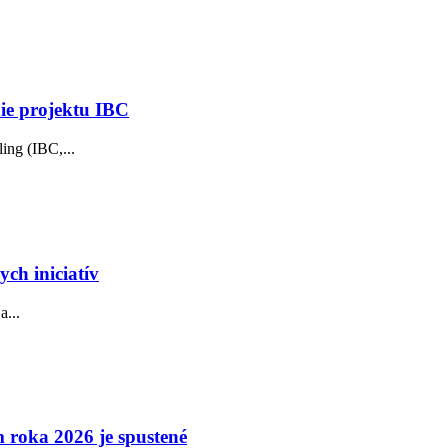
nie projektu IBC
ing (IBC,...
ch iniciatív
a...
 roka 2026 je spustené