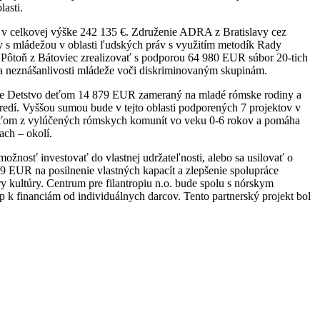
asti.
y v celkovej výške 242 135 €. Združenie ADRA z Bratislavy cez
v s mládežou v oblasti ľudských práv s využitím metodík Rady
e Pôtoň z Bátoviec zrealizovať s podporou 64 980 EUR súbor 20-tich
 a neznášanlivosti mládeže voči diskriminovaným skupinám.
nie Detstvo deťom 14 879 EUR zameraný na mladé rómske rodiny a
redí. Vyššou sumou bude v tejto oblasti podporených 7 projektov v
eťom z vylúčených rómskych komunít vo veku 0-6 rokov a pomáha
ach – okolí.
ožnosť investovať do vlastnej udržateľnosti, alebo sa usilovať o
569 EUR na posilnenie vlastných kapacít a zlepšenie spolupráce
 kultúry. Centrum pre filantropiu n.o. bude spolu s nórskym
 k financiám od individuálnych darcov. Tento partnerský projekt bol