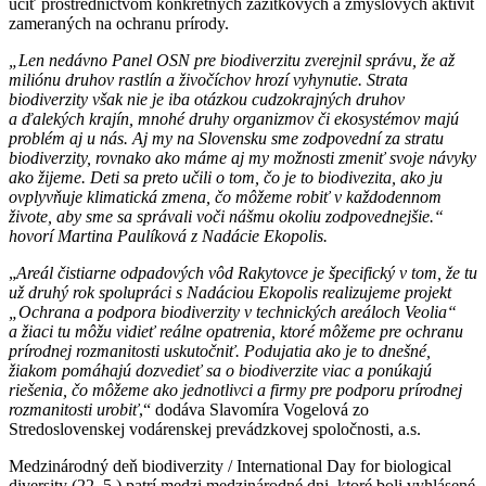
učiť prostredníctvom konkrétnych zážitkových a zmyslových aktivít
zameraných na ochranu prírody.
„Len nedávno Panel OSN pre biodiverzitu zverejnil správu, že až
miliónu druhov rastlín a živočíchov hrozí vyhynutie. Strata
biodiverzity však nie je iba otázkou cudzokrajných druhov
a ďalekých krajín, mnohé druhy organizmov či ekosystémov majú
problém aj u nás. Aj my na Slovensku sme zodpovední za stratu
biodiverzity, rovnako ako máme aj my možnosti zmeniť svoje návyky
ako žijeme. Deti sa preto učili o tom, čo je to biodivezita, ako ju
ovplyvňuje klimatická zmena, čo môžeme robiť v každodennom
živote, aby sme sa správali voči nášmu okoliu zodpovednejšie.“
hovorí Martina Paulíková z Nadácie Ekopolis.
„
Areál čistiarne odpadových vôd Rakytovce je špecifický v tom, že tu
už druhý rok spolupráci s Nadáciou Ekopolis realizujeme projekt
„Ochrana a podpora biodiverzity v technických areáloch Veolia“
a žiaci tu môžu vidieť reálne opatrenia, ktoré môžeme pre ochranu
prírodnej rozmanitosti uskutočniť. Podujatia ako je to dnešné,
žiakom pomáhajú dozvedieť sa o biodiverzite viac a ponúkajú
riešenia, čo môžeme ako jednotlivci a firmy pre podporu prírodnej
rozmanitosti urobiť
,“ dodáva Slavomíra Vogelová zo
Stredoslovenskej vodárenskej prevádzkovej spoločnosti, a.s.
Medzinárodný deň biodiverzity / International Day for biological
diversity (22. 5.) patrí medzi medzinárodné dni, ktoré boli vyhlásené