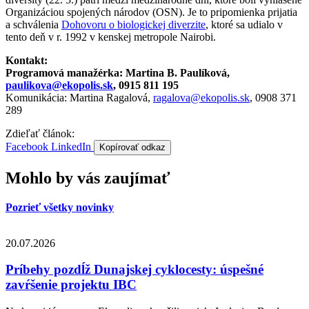
Organizáciou spojených národov (OSN). Je to pripomienka prijatia
a schválenia
Dohovoru o biologickej diverzite
, ktoré sa udialo v
tento deň v r. 1992 v kenskej metropole Nairobi.
Kontakt:
Programová manažérka: Martina B. Paulíková,
paulikova@ekopolis.sk
, 0915 811 195
Komunikácia: Martina Ragalová,
ragalova@ekopolis.sk
, 0908 371
289
Zdieľať článok:
Facebook
LinkedIn
Kopírovať odkaz
Mohlo by vás zaujímať
Pozrieť všetky novinky
20.07.2026
Príbehy pozdĺž Dunajskej cyklocesty: úspešné
zavŕšenie projektu IBC