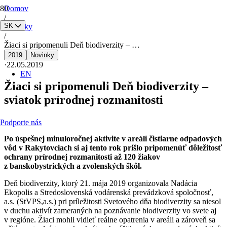
Domov
/
SK
Novinky
/
Žiaci si pripomenuli Deň biodiverzity – …
2019
Novinky
·
22.05.2019
EN
Žiaci si pripomenuli Deň biodiverzity –
sviatok prírodnej rozmanitosti
Podporte nás
Po úspešnej minuloročnej aktivite v areáli čistiarne odpadových
vôd v Rakytovciach si aj tento rok prišlo pripomenúť dôležitosť
ochrany prírodnej rozmanitosti až 120 žiakov
z banskobystrických a zvolenských škôl.
Deň biodiverzity, ktorý 21. mája 2019 organizovala Nadácia
Ekopolis a Stredoslovenská vodárenská prevádzková spoločnosť,
a.s. (StVPS,a.s.) pri príležitosti Svetového dňa biodiverzity sa niesol
v duchu aktivít zameraných na poznávanie biodiverzity vo svete aj
v regióne. Žiaci mohli vidieť reálne opatrenia v areáli a zároveň sa