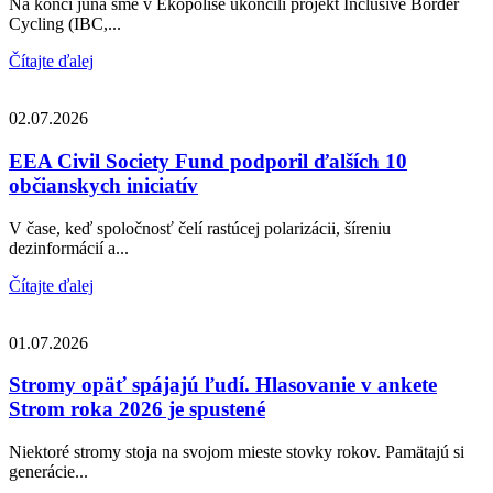
Na konci júna sme v Ekopolise ukončili projekt Inclusive Border
Cycling (IBC,...
Čítajte ďalej
02.07.2026
EEA Civil Society Fund podporil ďalších 10
občianskych iniciatív
V čase, keď spoločnosť čelí rastúcej polarizácii, šíreniu
dezinformácií a...
Čítajte ďalej
01.07.2026
Stromy opäť spájajú ľudí. Hlasovanie v ankete
Strom roka 2026 je spustené
Niektoré stromy stoja na svojom mieste stovky rokov. Pamätajú si
generácie...