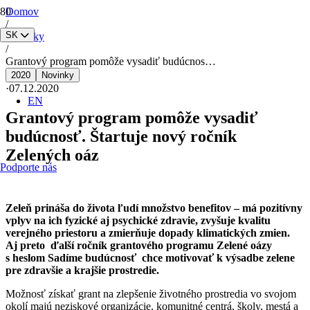
Domov
/
SK
Novinky
/
Grantový program pomôže vysadiť budúcnos…
2020
Novinky
·
07.12.2020
EN
Grantový program pomôže vysadiť
budúcnosť. Štartuje nový ročník
Zelených oáz
Podporte nás
Zeleň prináša do života ľudí množstvo benefitov – má pozitívny
vplyv na ich fyzické aj psychické zdravie, zvyšuje kvalitu
verejného priestoru a zmierňuje dopady klimatických zmien.
Aj preto ďalší ročník grantového programu Zelené oázy
s heslom Sadíme budúcnosť chce motivovať k výsadbe zelene
pre zdravšie a krajšie prostredie.
Možnosť získať grant na zlepšenie životného prostredia vo svojom
okolí majú neziskové organizácie, komunitné centrá, školy, mestá a