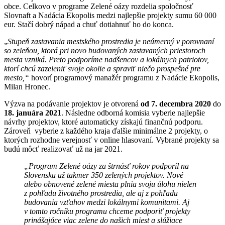
obce. Celkovo v programe Zelené oázy rozdelia spoločnosť
Slovnaft a Nadácia Ekopolis medzi najlepšie projekty sumu 60 000
eur. Stačí dobrý nápad a chuť dotiahnuť ho do konca.
„
Stupeň zastavania mestského prostredia je neúmerný v porovnaní
so zeleňou, ktorá pri novo budovaných zastavaných priestoroch
mesta vzniká. Preto podporíme nadšencov a lokálnych patriotov,
ktorí chcú zazeleniť svoje okolie a spraviť niečo prospešné pre
mesto,“
hovorí programový manažér programu z Nadácie Ekopolis,
Milan Hronec.
Výzva na podávanie projektov je otvorená
od 7. decembra 2020
do
18. januára 2021
. Následne odborná komisia vyberie najlepšie
návrhy projektov, ktoré automaticky získajú finančnú podporu.
Zároveň vyberie z každého kraja ďalšie minimálne 2 projekty, o
ktorých rozhodne verejnosť v online hlasovaní. Vybrané projekty sa
budú môcť realizovať už na jar 2021.
„
Program Zelené oázy za štrnásť rokov podporil na
Slovensku už takmer 350 zelených projektov. N
ové
alebo obnovené zelené miesta plnia svoju úlohu nielen
z pohľadu životného prostredia, ale aj z pohľadu
budovania vzťahov medzi lokálnymi komunitami. Aj
v tomto ročníku programu chceme podporiť projekty
prinášajúce viac zelene do našich miest a
slúžiace