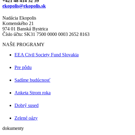
+421 48 414 52 59
ekopolis@ekopolis.sk
Nadácia Ekopolis
Komenského 21
974 01 Banská Bystrica
Číslo účtu: SK31 7500 0000 0003 2652 8163
NAŠE PROGRAMY
EEA Civil Society Fund Slovakia
Pre pôdu
Sadíme budúcnosť
Anketa Strom roka
Dobrý sused
Zelené oázy
dokumenty