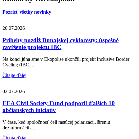
Pozrieť všetky novinky
20.07.2026
Príbehy pozdĺž Dunajskej cyklocesty: úspešné
zavŕšenie projektu IBC
Na konci júna sme v Ekopolise ukončili projekt Inclusive Border
Cycling (IBC,...
Čítajte ďalej
02.07.2026
EEA Civil Society Fund podporil ďalších 10
občianskych iniciatív
V čase, keď spoločnosť čelí rastúcej polarizácii, šíreniu
dezinformácií a...
Čítajte ďalej