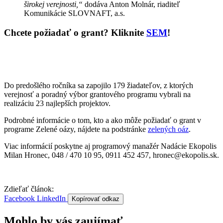
širokej verejnosti
,“
dodáva Anton Molnár, riaditeľ
Komunikácie SLOVNAFT, a.s.
Chcete požiadať o grant? Kliknite
SEM
!
Do predošlého ročníka sa zapojilo 179 žiadateľov, z ktorých
verejnosť a poradný výbor grantového programu vybrali na
realizáciu 23 najlepších projektov.
Podrobné informácie o tom, kto a ako môže požiadať o grant v
programe Zelené oázy, nájdete na podstránke
zelených oáz
.
Viac informácií poskytne aj programový manažér Nadácie Ekopolis
Milan Hronec, 048 / 470 10 95, 0911 452 457, hronec@ekopolis.sk.
Zdieľať článok:
Facebook
LinkedIn
Kopírovať odkaz
Mohlo by vás zaujímať