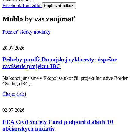
Facebook
LinkedIn
Kopírovať odkaz
Mohlo by vás zaujímať
Pozrieť všetky novinky
20.07.2026
Príbehy pozdĺž Dunajskej cyklocesty: úspešné
zavŕšenie projektu IBC
Na konci júna sme v Ekopolise ukončili projekt Inclusive Border
Cycling (IBC,...
Čítajte ďalej
02.07.2026
EEA Civil Society Fund podporil ďalších 10
občianskych iniciatív