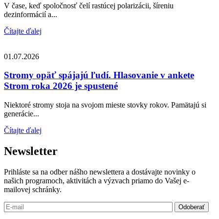
V čase, keď spoločnosť čelí rastúcej polarizácii, šíreniu
dezinformácií a...
Čítajte ďalej
01.07.2026
Stromy opäť spájajú ľudí. Hlasovanie v ankete
Strom roka 2026 je spustené
Niektoré stromy stoja na svojom mieste stovky rokov. Pamätajú si
generácie...
Čítajte ďalej
Newsletter
Prihláste sa na odber nášho newslettera a dostávajte novinky o
našich programoch, aktivitách a výzvach priamo do Vašej e-
mailovej schránky.