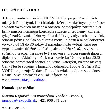
O súťaži PRE VODU:
Hlavnou ambíciou súťaže PRE VODU je prepájať nadaných
mladých ľudí s tými, ktorí hľadajú riešenia konkrétnych problémov
s vodou vo svojich mestách a obciach. Samosprávy, združenia či
firmy najskôr nominujú konkrétne situácie či problémy, ktoré sa
týkajú zadržiavania alebo využitia dažďovej vody, sucha, povodní,
odnosu pôdy z polí alebo čistenia vody. Študenti a mladí odborníci
vo veku od 18 do 30 rokov si následne môžu vybrať tému pre
vypracovanie súťažného návrhu, alebo môžu súťažiť s vlastnou
súťažnou prácou. Tá môže byť zároveň aj prácou semestrálnou či
diplomovou. Aktuálny ročník má uzávierku 10. novembra 2020,
odborná porota udelí ocenenia v jednej kategórii, vrátane hlavnej
Ceny Nestlé spojenej s finančnou odmenou 1000 €. Súťaž PRE
VODU organizuje Nadácia Ekopolis vďaka podpore spoločnosti
Nestlé. Viac informácií o súťaži nájdete na
webe
www.sutazprevodu.sk
.
Kontakt pre média:
Martina Ragalová, PR manažérka Nadácie Ekopolis,
ragalova@ekopolis.sk
, +421 908 371 289
Zdieľať článok: