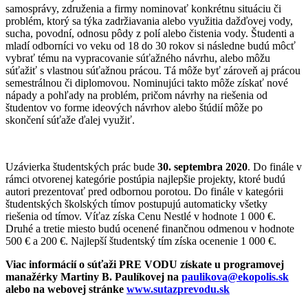
samosprávy, združenia a firmy nominovať konkrétnu situáciu či
problém, ktorý sa týka zadržiavania alebo využitia dažďovej vody,
sucha, povodní, odnosu pôdy z polí alebo čistenia vody. Študenti a
mladí odborníci vo veku od 18 do 30 rokov si následne budú môcť
vybrať tému na vypracovanie súťažného návrhu, alebo môžu
súťažiť s vlastnou súťažnou prácou. Tá môže byť zároveň aj prácou
semestrálnou či diplomovou. Nominujúci takto môže získať nové
nápady a pohľady na problém, pričom návrhy na riešenia od
študentov vo forme ideových návrhov alebo štúdií môže po
skončení súťaže ďalej využiť.
Uzávierka študentských prác bude
30. septembra 2020
. Do finále v
rámci otvorenej kategórie postúpia najlepšie projekty, ktoré budú
autori prezentovať pred odbornou porotou. Do finále v kategórii
študentských školských tímov postupujú automaticky všetky
riešenia od tímov. Víťaz získa Cenu Nestlé v hodnote 1 000 €.
Druhé a tretie miesto budú ocenené finančnou odmenou v hodnote
500 € a 200 €. Najlepší študentský tím získa ocenenie 1 000 €.
Viac informácií o súťaži PRE VODU získate u programovej
manažérky Martiny B. Paulíkovej na
paulikova@ekopolis.sk
alebo na webovej stránke
www.sutazprevodu.sk