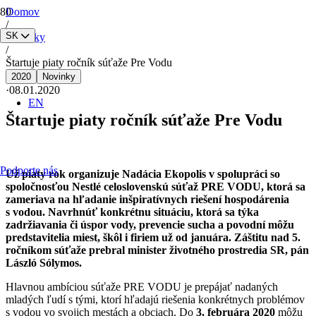
Domov
/
SK
Novinky
/
Štartuje piaty ročník súťaže Pre Vodu
2020
Novinky
·
08.01.2020
EN
Štartuje piaty ročník súťaže Pre Vodu
Podporte nás
Už piaty rok organizuje Nadácia Ekopolis v spolupráci so
spoločnosťou Nestlé celoslovenskú súťaž PRE VODU, ktorá sa
zameriava na hľadanie inšpiratívnych riešení hospodárenia
s vodou. Navrhnúť konkrétnu situáciu, ktorá sa týka
zadržiavania či úspor vody, prevencie sucha a povodní môžu
predstavitelia miest, škôl i firiem už od januára. Záštitu nad 5.
ročníkom súťaže prebral minister životného prostredia SR, pán
László Sólymos.
Hlavnou ambíciou súťaže PRE VODU je prepájať nadaných
mladých ľudí s tými, ktorí hľadajú riešenia konkrétnych problémov
s vodou vo svojich mestách a obciach. Do
3. februára 2020
môžu