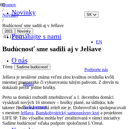
Domov
/
Novinky
SK
Novinky
/
Budúcnosť sme sadili aj v Jelšave
2021
Novinky
Pomáhajte s nami
·
01.12.2021
EN
Budúcnosť sme sadili aj v Jelšave
O nás
Témy
Sadíme budúcnosť
Podporte nás
Jelšava je neslávne známa veľmi zlou kvalitou ovzdušia kvôli
miestnej magnezitke či vykurovaniu tuhým palivom. Z drevín tu
Ľudia
dokázali prežiť jedine hrušky.
Preto sa domáci rozhodli zmobilizovať a 1. decembra domáci
vysádzali nových 16 stromov – hrušky plané, na sídlisku, kde
Naši partneri
takmer žiadna iná vzrastlá zeleň nie je. Dobrovoľníci spolupracovali
s mestom
Jelšava
,
Banskobystrický samosprávny kraj
a projektom
LIFE IP. Táto výsadba mohla byť zrealizovaná v rámci iniciatívy
Sadíme budúcnosť vďaka podpore spoločnosti L’Oreal.