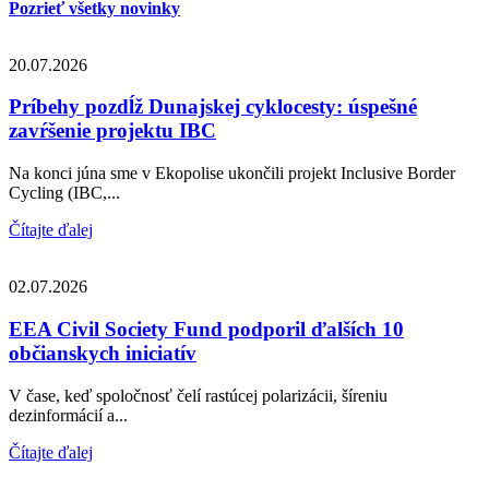
Pozrieť všetky novinky
20.07.2026
Príbehy pozdĺž Dunajskej cyklocesty: úspešné
zavŕšenie projektu IBC
Na konci júna sme v Ekopolise ukončili projekt Inclusive Border
Cycling (IBC,...
Čítajte ďalej
02.07.2026
EEA Civil Society Fund podporil ďalších 10
občianskych iniciatív
V čase, keď spoločnosť čelí rastúcej polarizácii, šíreniu
dezinformácií a...
Čítajte ďalej