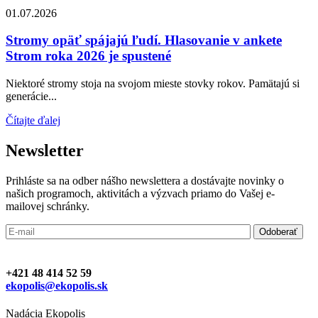
01.07.2026
Stromy opäť spájajú ľudí. Hlasovanie v ankete
Strom roka 2026 je spustené
Niektoré stromy stoja na svojom mieste stovky rokov. Pamätajú si
generácie...
Čítajte ďalej
Newsletter
Prihláste sa na odber nášho newslettera a dostávajte novinky o
našich programoch, aktivitách a výzvach priamo do Vašej e-
mailovej schránky.
+421 48 414 52 59
ekopolis@ekopolis.sk
Nadácia Ekopolis