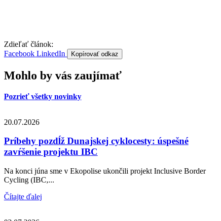
Zdieľať článok:
Facebook
LinkedIn
Kopírovať odkaz
Mohlo by vás zaujímať
Pozrieť všetky novinky
20.07.2026
Príbehy pozdĺž Dunajskej cyklocesty: úspešné
zavŕšenie projektu IBC
Na konci júna sme v Ekopolise ukončili projekt Inclusive Border
Cycling (IBC,...
Čítajte ďalej