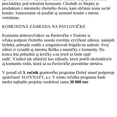
prechádzky pod zelenými korunami. Chodník zo štiepky je
produktom z miestneho zberného dvoru, kam občania nosia suché
konáre. Samozrejme sú použité aj samotné konáre z miesta
vetrolamu.
KOMUNITNÁ ZÁHRADA NA PAVLOVIČKE
Komunita dobrovoľníkov na Pavlovičke v Trnávke si
vďaka podpore Dobrého suseda vyrobila vyvýšené záhony, nakúpili
bylinky, priesady rastlín a zorganizovali brigádu na sadenie. Svoj
záhon si vysadili aj miestna škôlka a mamičky z komunity. Do
konca leta pribudnú aj lavičky a na jeseň sa bude opäť
sadiť. Vznikol tak užitočný kus záhrady, ktorý poteší okoloidúcich
aj komunitu rodín, ktorá sa na Pavlovičke pravidelne stretáva.
V poradí už
3. ročník
grantového programu Dobrý sused podporuje
spoločnosť SLOVNAFT, a.s. V tomto ročníku programu bude
medzi najlepšie projekty rozdelená suma
30 000 eur
.