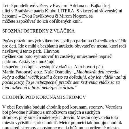
Letné pondelkové večery v Kaviarni Adriana na Bajkalskej
ulici v Bratislave patria Klubu LITERA. S viacerými slovenskými
hercami – Evou Pavlíkovou či Mirom Nogom, sa
môžete započúvať do ich obľúbených kníh.
SPOZNAJ OSTREDKY Z VLÁČIKA
Počas prázdninových víkendov jazdí po parku na Ostredkoch vláčik
pre deti. Ide o milú a bezplatnú atrakciu obyvateľov mesta, ktorí radi
navštevujú tento park. Hlavnou
myšlienkou bolo vybudovať tri zastávky umiestnené naprieč
parkom. Zastávky umožňujú
bezpečne nastúpiť a vystúpiť z vláčika. Ako hovorí pán
Martin Patoprstý z o.z. Naše Ostredky:
„Mnohokrát deti nevedia
kedy a odkiaľ vláčik jazdí a často sa dožadujú, aby ich vláčik vzal aj
počas jazdy, čo je nebezpečné, pretože deti keď vidia vláčik sa za
ním rozbehnú a hrozí nebezpečie úrazu.“
CHODNÍK POD KORUNAMI STROMOV
V obci Rovinka budujú chodník pod korunami stromov.
Vetrolam
bol pôvodne húštinou s množstvom starých a suchých
stromov, plný smetí a náletových drevín. Miestni obyvatelia toto
miesto vyčistili a spriechodniť. Meter po metri tak budujú chodník
uprostred stromov a postupne menia húštinu na príjemné miesto