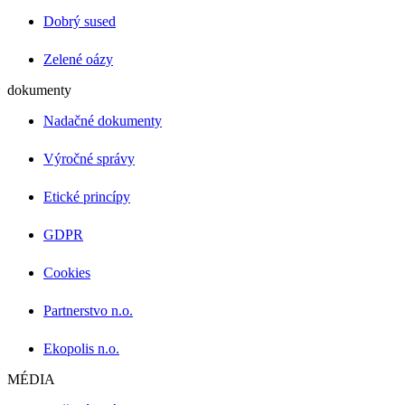
Dobrý sused
Zelené oázy
dokumenty
Nadačné dokumenty
Výročné správy
Etické princípy
GDPR
Cookies
Partnerstvo n.o.
Ekopolis n.o.
MÉDIA