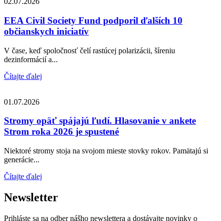
02.07.2026
EEA Civil Society Fund podporil ďalších 10
občianskych iniciatív
V čase, keď spoločnosť čelí rastúcej polarizácii, šíreniu
dezinformácií a...
Čítajte ďalej
01.07.2026
Stromy opäť spájajú ľudí. Hlasovanie v ankete
Strom roka 2026 je spustené
Niektoré stromy stoja na svojom mieste stovky rokov. Pamätajú si
generácie...
Čítajte ďalej
Newsletter
Prihláste sa na odber nášho newslettera a dostávajte novinky o