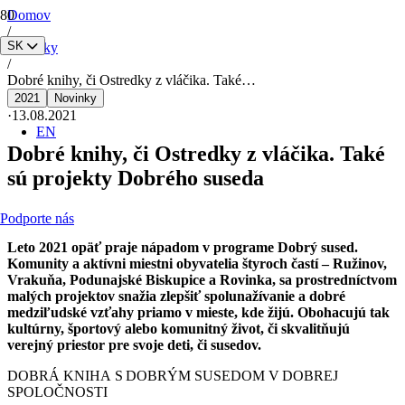
Domov
/
SK
Novinky
/
Dobré knihy, či Ostredky z vláčika. Také…
2021
Novinky
·
13.08.2021
EN
Dobré knihy, či Ostredky z vláčika. Také
sú projekty Dobrého suseda
Podporte nás
Leto 2021 opäť praje nápadom v programe Dobrý sused.
Komunity a aktívni miestni obyvatelia štyroch častí – Ružinov,
Vrakuňa, Podunajské Biskupice a Rovinka, sa prostredníctvom
malých projektov snažia zlepšiť spolunažívanie a dobré
medziľudské vzťahy priamo v mieste, kde žijú. Obohacujú tak
kultúrny, športový alebo komunitný život, či skvalitňujú
verejný priestor pre svoje deti, či susedov.
DOBRÁ KNIHA S DOBRÝM SUSEDOM V DOBREJ
SPOLOČNOSTI