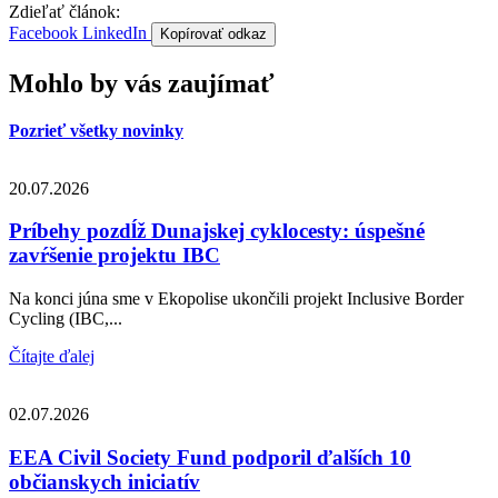
Zdieľať článok:
Facebook
LinkedIn
Kopírovať odkaz
Mohlo by vás zaujímať
Pozrieť všetky novinky
20.07.2026
Príbehy pozdĺž Dunajskej cyklocesty: úspešné
zavŕšenie projektu IBC
Na konci júna sme v Ekopolise ukončili projekt Inclusive Border
Cycling (IBC,...
Čítajte ďalej
02.07.2026
EEA Civil Society Fund podporil ďalších 10
občianskych iniciatív