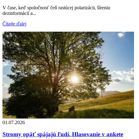
V čase, keď spoločnosť čelí rastúcej polarizácii, šíreniu
dezinformácií a...
Čítajte ďalej
01.07.2026
Stromy opäť spájajú ľudí. Hlasovanie v ankete