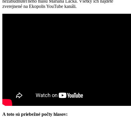
nezabudnuteľného hlasu Mariana Lacka. Všetky ich nájdete
zverejnené na Ekopolis YouTube kanáli.
A toto sú priebežné počty hlasov: