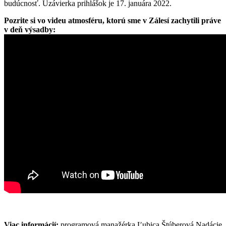
budúcnosť. Uzávierka prihlášok je 17. januára 2022.
Pozrite si vo videu atmosféru, ktorú sme v Zálesí zachytili práve
v deň výsadby:
Viac informácií:
programová manažérka Ľubica Štúberová Nadácie