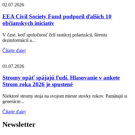
02.07.2026
EEA Civil Society Fund podporil ďalších 10
občianskych iniciatív
V čase, keď spoločnosť čelí rastúcej polarizácii, šíreniu
dezinformácií a...
Čítajte ďalej
01.07.2026
Stromy opäť spájajú ľudí. Hlasovanie v ankete
Strom roka 2026 je spustené
Niektoré stromy stoja na svojom mieste stovky rokov. Pamätajú si
generácie...
Čítajte ďalej
Newsletter