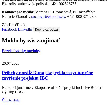
Ekopolis, stuberovakopolis.sk, +421 902526755
Kontakt pre média:
Martina R. Hromadová, PR manažérka
Nadácie Ekopolis,
ragalova@ekopolis.sk
, +421 908 371 289
Zdieľať článok:
Facebook
LinkedIn
Kopírovať odkaz
Mohlo by vás zaujímať
Pozrieť všetky novinky
20.07.2026
Príbehy pozdĺž Dunajskej cyklocesty: úspešné
zavŕšenie projektu IBC
Na konci júna sme v Ekopolise ukončili projekt Inclusive Border
Cycling (IBC,...
Čítajte ďalej