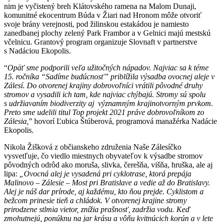
nim je vyčistený breh Klátovského ramena na Malom Dunaji,
komunitné ekocentrum Búda v Žiari nad Hronom môže otvoriť
svoje brány verejnosti, pod žilinskou estakádou je namiesto
zanedbanej plochy zelený Park Frambor a v Gelnici majú mestskú
včelnicu. Grantový program organizuje Slovnaft v partnerstve
s Nadáciou Ekopolis.
“
Opäť sme podporili veľa užitočných nápadov. Najviac sa k téme
15. ročníka “Sadíme budúcnosť” priblížila výsadba ovocnej aleje v
Zálesí. Do otvorenej krajiny dobrovoľníci vrátili pôvodné druhy
stromov a vysadili ich tam, kde najviac chýbajú. Stromy sú spolu
s udržiavaním biodiverzity aj významným krajinotvorným prvkom.
Preto sme udelili titul Top projekt 2021 práve dobrovoľníkom zo
Zálesia,
” hovorí Ľubica Štúberová, programová manažérka Nadácie
Ekopolis.
Nikola Žišková z občianskeho združenia Naše Zálesíčko
vysvetľuje, čo viedlo miestnych obyvateľov k výsadbe stromov
pôvodných odrôd ako moruša, slivka, čerešňa, višňa, hruška, ale aj
lipa:
„Ovocná alej je vysadená pri cyklotrase, ktorá prepája
Malinovo – Zálesie – Most pri Bratislave a vedie až do Bratislavy.
Alej je náš dar prírode, aj každému, kto ňou prejde. Cyklistom a
bežcom prinesie tieň a chládok. V otvorenej krajine stromy
prirodzene stlmia vietor, znížia prašnosť, zadržia vodu. Keď
zmohutnejú, ponúknu na jar krásu a vôňu kvitnúcich korún a v lete