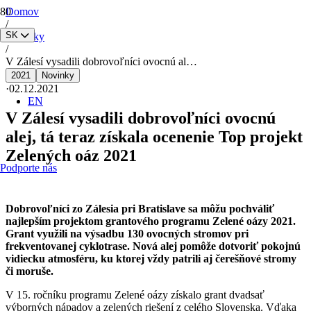
Domov
/
SK
Novinky
/
V Zálesí vysadili dobrovoľníci ovocnú al…
2021
Novinky
·
02.12.2021
EN
V Zálesí vysadili dobrovoľníci ovocnú
alej, tá teraz získala ocenenie Top projekt
Zelených oáz 2021
Podporte nás
Dobrovoľníci zo Zálesia pri Bratislave sa môžu pochváliť
najlepším projektom grantového programu Zelené oázy 2021.
Grant využili na výsadbu 130 ovocných stromov pri
frekventovanej cyklotrase. Nová alej pomôže dotvoriť pokojnú
vidiecku atmosféru, ku ktorej vždy patrili aj čerešňové stromy
či moruše.
V 15. ročníku programu Zelené oázy získalo grant dvadsať
výborných nápadov a zelených riešení z celého Slovenska. Vďaka