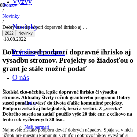
Výzvy
Domov
/
Novinky
/
Novinky
Dobrý sused podporí dopravné ihrisko aj …
2022
Novinky
·
18.08.2022
Dobrý sused podporí dopravné ihrisko aj
Pomáhajte s nami
výsadbu stromov. Projekty so žiadosťou o
grant je stále možné podať
O nás
Školská eko-učebňa, lepšie dopravné ihrisko či výsadba
stromov. Aktuálny štvrtý ročník grantového programu Dobrý
Ľudia
sused pomáha uviesť do života ďalšie komunitné projekty.
Podporu získali aj hokejbalisti, bežci a veslári. Z „vrecka“
Dobrého suseda sa zatiaľ použilo vyše 20 tisíc eur, z celkovo na
tento rok vyčlenených 30 tisíc.
Naši partneri
Najnovšie získalo podporu deväť dobrých nápadov. Spája sa v nich
úžitok pre miestnu komunitu s chuťou dobrovoľníkov vytvárať si