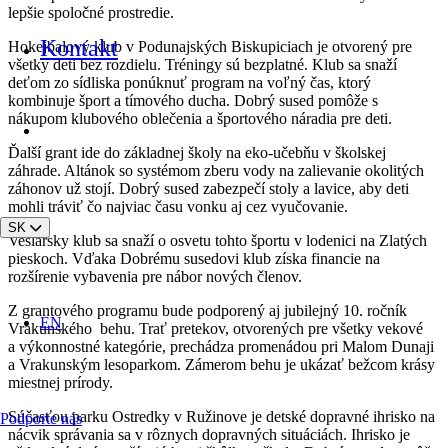
lepšie spoločné prostredie.
Kontakt
Hokejbalový klub v Podunajských Biskupiciach je otvorený pre
všetky deti bez rozdielu. Tréningy sú bezplatné. Klub sa snaží
deťom zo sídliska ponúknuť program na voľný čas, ktorý
kombinuje šport a tímového ducha. Dobrý sused pomôže s
nákupom klubového oblečenia a športového náradia pre deti.
Ďalší grant ide do základnej školy na eko-učebňu v školskej
záhrade. Altánok so systémom zberu vody na zalievanie okolitých
záhonov už stojí. Dobrý sused zabezpečí stoly a lavice, aby deti
mohli tráviť čo najviac času vonku aj cez vyučovanie.
SK
Veslársky klub sa snaží o osvetu tohto športu v lodenici na Zlatých
pieskoch. Vďaka Dobrému susedovi klub získa financie na
rozšírenie vybavenia pre nábor nových členov.
Z grantového programu bude podporený aj jubilejný 10. ročník
EN
Vrakunského behu. Trať pretekov, otvorených pre všetky vekové
a výkonnostné kategórie, prechádza promenádou pri Malom Dunaji
a Vrakunským lesoparkom. Zámerom behu je ukázať bežcom krásy
miestnej prírody.
Súčasťou parku Ostredky v Ružinove je detské dopravné ihrisko na
Podporte nás
nácvik správania sa v rôznych dopravných situáciách. Ihrisko je