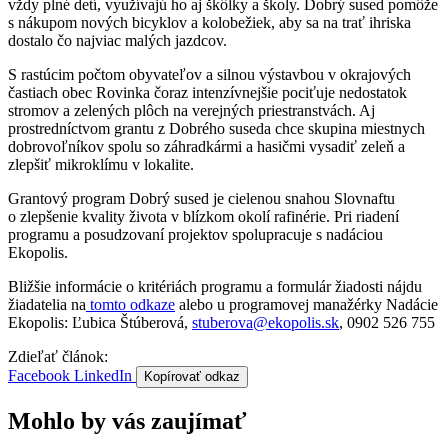
vždy plné detí, využívajú ho aj škôlky a školy. Dobrý sused pomôže
s nákupom nových bicyklov a kolobežiek, aby sa na trať ihriska
dostalo čo najviac malých jazdcov.
S rastúcim počtom obyvateľov a silnou výstavbou v okrajových
častiach obec Rovinka čoraz intenzívnejšie pociťuje nedostatok
stromov a zelených plôch na verejných priestranstvách. Aj
prostredníctvom grantu z Dobrého suseda chce skupina miestnych
dobrovoľníkov spolu so záhradkármi a hasičmi vysadiť zeleň a
zlepšiť mikroklímu v lokalite.
Grantový program Dobrý sused je cielenou snahou Slovnaftu
o zlepšenie kvality života v blízkom okolí rafinérie. Pri riadení
programu a posudzovaní projektov spolupracuje s nadáciou
Ekopolis.
Bližšie informácie o kritériách programu a formulár žiadosti nájdu
žiadatelia na
tomto odkaze
alebo u programovej manažérky Nadácie
Ekopolis: Ľubica Štúberová,
stuberova@ekopolis.sk
, 0902 526 755
Zdieľať článok:
Facebook
LinkedIn
Kopírovať odkaz
Mohlo by vás zaujímať