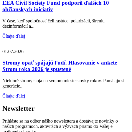
EEA Civil Society Fund podporil ďalších 10
občianskych iniciatív
V čase, keď spoločnosť čelí rastúcej polarizácii, šíreniu
dezinformácií a...
Čítajte ďalej
01.07.2026
Stromy opäť spájajú ľudí. Hlasovanie v ankete
Strom roka 2026 je spustené
Niektoré stromy stoja na svojom mieste stovky rokov. Pamätajú si
generácie...
Čítajte ďalej
Newsletter
Prihláste sa na odber nášho newslettera a dostávajte novinky o
našich programoch, aktivitách a výzvach priamo do Vašej e-
mailovej schránky.