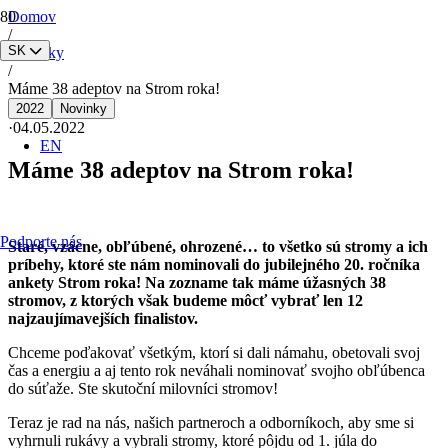
Domov
/
SK
Novinky
/
Máme 38 adeptov na Strom roka!
2022
Novinky
·
04.05.2022
EN
Máme 38 adeptov na Strom roka!
Podporte nás
Staré, vzácne, obľúbené, ohrozené… to všetko sú stromy a ich
príbehy, ktoré ste nám nominovali do jubilejného 20. ročníka
ankety Strom roka! Na zozname tak máme úžasných 38
stromov, z ktorých však budeme môcť vybrať len 12
najzaujímavejších finalistov.
Chceme poďakovať všetkým, ktorí si dali námahu, obetovali svoj
čas a energiu a aj tento rok neváhali nominovať svojho obľúbenca
do súťaže. Ste skutoční milovníci stromov!
Teraz je rad na nás, našich partneroch a odborníkoch, aby sme si
vyhrnuli rukávy a vybrali stromy, ktoré pôjdu od 1. júla do