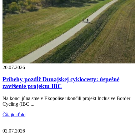
20.07.2026
Príbehy pozdĺž Dunajskej cyklocesty: úspešné
zavŕšenie projektu IBC
Na konci júna sme v Ekopolise ukončili projekt Inclusive Border
Cycling (IBC,...
Čítajte ďalej
02.07.2026