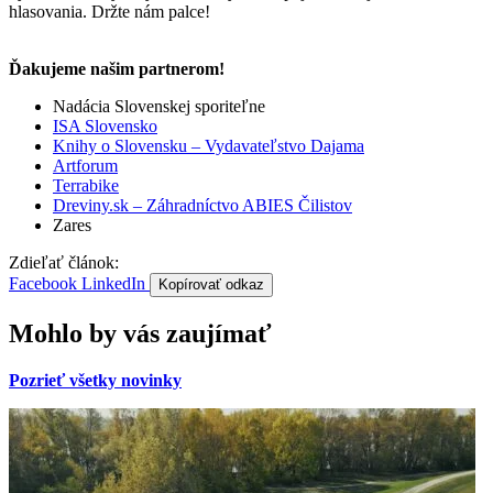
hlasovania. Držte nám palce!
Ďakujeme našim partnerom!
Nadácia Slovenskej sporiteľne
ISA Slovensko
Knihy o Slovensku – Vydavateľstvo Dajama
Artforum
Terrabike
Dreviny.sk – Záhradníctvo ABIES Čilistov
Zares
Zdieľať článok:
Facebook
LinkedIn
Kopírovať odkaz
Mohlo by vás zaujímať
Pozrieť všetky novinky