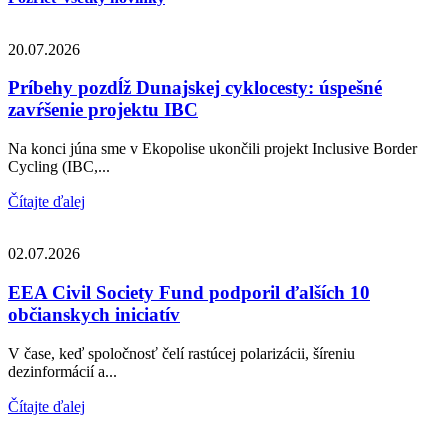
20.07.2026
Príbehy pozdĺž Dunajskej cyklocesty: úspešné
zavŕšenie projektu IBC
Na konci júna sme v Ekopolise ukončili projekt Inclusive Border
Cycling (IBC,...
Čítajte ďalej
02.07.2026
EEA Civil Society Fund podporil ďalších 10
občianskych iniciatív
V čase, keď spoločnosť čelí rastúcej polarizácii, šíreniu
dezinformácií a...
Čítajte ďalej