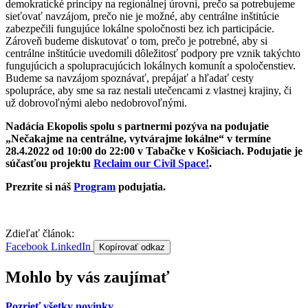
demokratické princípy na regionálnej úrovni, prečo sa potrebujeme
sieťovať navzájom, prečo nie je možné, aby centrálne inštitúcie
zabezpečili fungujúce lokálne spoločnosti bez ich participácie.
Zároveň budeme diskutovať o tom, prečo je potrebné, aby si
centrálne inštitúcie uvedomili dôležitosť podpory pre vznik takýchto
fungujúcich a spolupracujúcich lokálnych komunít a spoločenstiev.
Budeme sa navzájom spoznávať, prepájať a hľadať cesty
spolupráce, aby sme sa raz nestali utečencami z vlastnej krajiny, či
už dobrovoľnými alebo nedobrovoľnými.
Nadácia Ekopolis spolu s partnermi pozýva na podujatie
„Nečakajme na centrálne, vytvárajme lokálne“ v termíne
28.4.2022 od 10:00 do 22:00 v Tabačke v Košiciach. Podujatie je
súčasťou projektu
Reclaim our Civil Space!
.
Prezrite si náš
Program
podujatia.
Zdieľať článok:
Facebook
LinkedIn
Kopírovať odkaz
Mohlo by vás zaujímať
Pozrieť všetky novinky