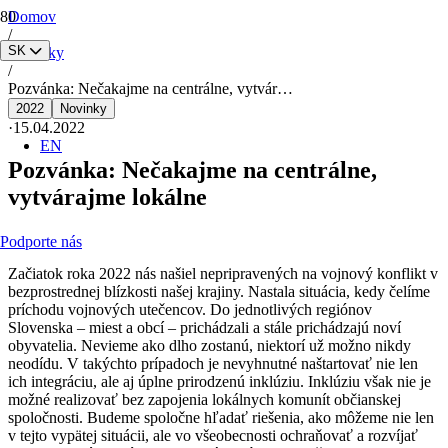
Domov
/
SK
Novinky
/
Pozvánka: Nečakajme na centrálne, vytvár…
2022
Novinky
·
15.04.2022
EN
Pozvánka: Nečakajme na centrálne,
vytvárajme lokálne
Podporte nás
Začiatok roka 2022 nás našiel nepripravených na vojnový konflikt v
bezprostrednej blízkosti našej krajiny. Nastala situácia, kedy čelíme
príchodu vojnových utečencov. Do jednotlivých regiónov
Slovenska – miest a obcí – prichádzali a stále prichádzajú noví
obyvatelia. Nevieme ako dlho zostanú, niektorí už možno nikdy
neodídu. V takýchto prípadoch je nevyhnutné naštartovať nie len
ich integráciu, ale aj úplne prirodzenú inklúziu. Inklúziu však nie je
možné realizovať bez zapojenia lokálnych komunít občianskej
spoločnosti. Budeme spoločne hľadať riešenia, ako môžeme nie len
v tejto vypätej situácii, ale vo všeobecnosti ochraňovať a rozvíjať