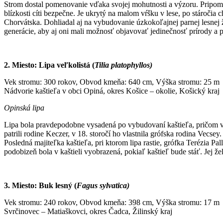
Strom dostal pomenovanie vďaka svojej mohutnosti a výzoru. Pripomína 
blízkosti cíti bezpečne. Je ukrytý na malom vŕšku v lese, po stároč
Chorvátska. Dohliadal aj na vybudovanie úzkokoľajnej parnej lesnej žele
generácie, aby aj oni mali možnosť objavovať jedinečnosť prírody 
2. Miesto: Lipa veľkolistá (
Tilia platophyllos)
Vek stromu: 300 rokov, Obvod kmeňa: 640 cm, Výška stromu: 25 m
Nádvorie kaštieľa v obci Opiná, okres Košice – okolie, Košický kraj
Opinská lipa
Lipa bola pravdepodobne vysadená po vybudovaní kaštieľa, pričom v obe
patrili rodine Keczer, v 18. storočí ho vlastnila grófska rodina Vecse
Posledná majiteľka kaštieľa, pri ktorom lipa rastie, grófka Terézia 
podobizeň bola v kaštieli vyobrazená, pokiaľ kaštieľ bude stáť. Jej z
3. Miesto: Buk lesný (
Fagus sylvatica)
Vek stromu: 240 rokov, Obvod kmeňa: 398 cm, Výška stromu: 17 m
Svrčinovec – Matiaškovci, okres Čadca, Žilinský kraj