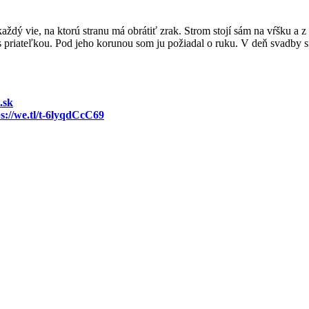
dý vie, na ktorú stranu má obrátiť zrak. Strom stojí sám na vŕšku a 
 priateľkou. Pod jeho korunou som ju požiadal o ruku. V deň svadby sme
.sk
ps://we.tl/t-6lyqdCcC69