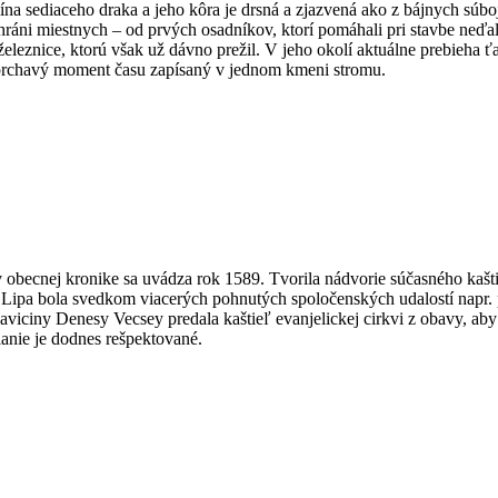
sediaceho draka a jeho kôra je drsná a zjazvená ako z bájnych súboj
ia chráni miestnych – od prvých osadníkov, ktorí pomáhali pri stavbe ned
znice, ktorú však už dávno prežil. V jeho okolí aktuálne prebieha ťaz
a prchavý moment času zapísaný v jednom kmeni stromu.
cnej kronike sa uvádza rok 1589. Tvorila nádvorie súčasného kaštieľa
y. Lipa bola svedkom viacerých pohnutých spoločenských udalostí napr. 
Pallaviciny Denesy Vecsey predala kaštieľ evanjelickej cirkvi z obavy, aby
̌elanie je dodnes rešpektované.