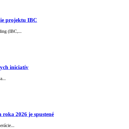
nie projektu IBC
ing (IBC,...
ch iniciatív
a...
 roka 2026 je spustené
rácie...