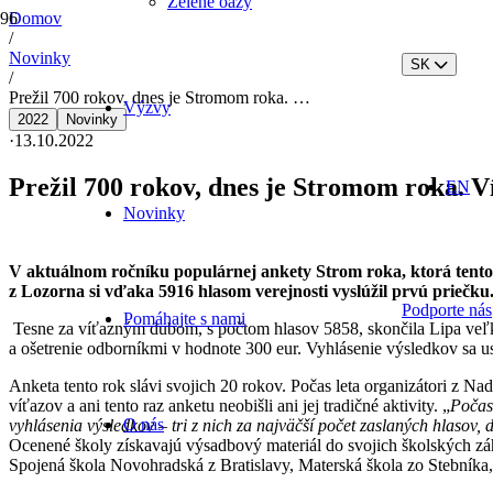
Zelené oázy
Domov
/
Novinky
SK
/
Prežil 700 rokov, dnes je Stromom roka. …
Výzvy
2022
Novinky
·
13.10.2022
Prežil 700 rokov, dnes je Stromom roka. V
EN
Novinky
V aktuálnom ročníku populárnej ankety Strom roka, ktorá tento r
z Lozorna si vďaka 5916 hlasom verejnosti vyslúžil prvú priečk
Podporte nás
Pomáhajte s nami
Tesne za víťazným dubom, s počtom hlasov 5858, skončila Lipa veľko
a ošetrenie odborníkmi v hodnote 300 eur. Vyhlásenie výsledkov sa us
Anketa tento rok slávi svojich 20 rokov. Počas leta organizátori z Na
víťazov a ani tento raz anketu neobišli ani jej tradičné aktivity. „
Počas 
O nás
vyhlásenia výsledkov – tri z nich za najväčší počet zaslaných hlasov, ď
Ocenené školy získavajú výsadbový materiál do svojich školských záh
Spojená škola Novohradská z Bratislavy, Materská škola zo Stebníka