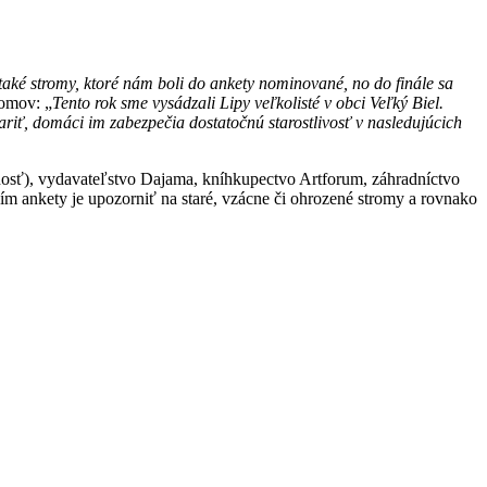
 také stromy, ktoré nám boli do ankety nominované, no do finále sa
romov: „
Tento rok sme vysádzali Lipy veľkolisté v obci Veľký Biel.
ariť, domáci im zabezpečia dostatočnú starostlivosť v nasledujúcich
nosť), vydavateľstvo Dajama, kníhkupectvo Artforum, záhradníctvo
ím ankety je upozorniť na staré, vzácne či ohrozené stromy a rovnako