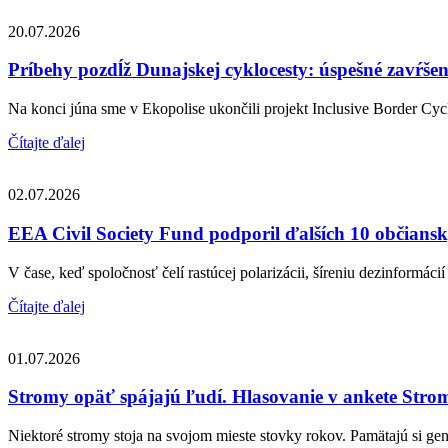
20.07.2026
Príbehy pozdĺž Dunajskej cyklocesty: úspešné zavŕše
Na konci júna sme v Ekopolise ukončili projekt Inclusive Border Cycl
Čítajte ďalej
02.07.2026
EEA Civil Society Fund podporil ďalších 10 občiansky
V čase, keď spoločnosť čelí rastúcej polarizácii, šíreniu dezinformácií 
Čítajte ďalej
01.07.2026
Stromy opäť spájajú ľudí. Hlasovanie v ankete Strom
Niektoré stromy stoja na svojom mieste stovky rokov. Pamätajú si gene