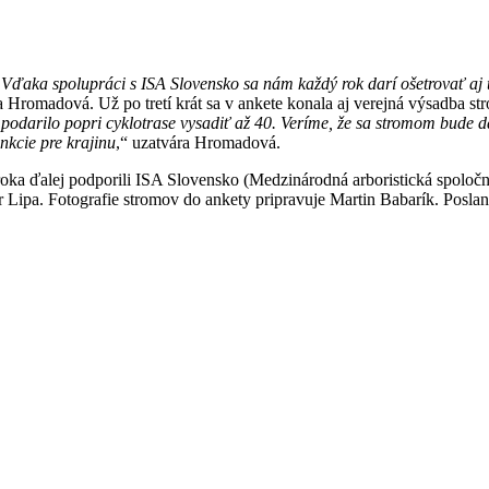
h. Vďaka spolupráci s ISA Slovensko sa nám každý rok darí ošetrovať aj
 Hromadová. Už po tretí krát sa v ankete konala aj verejná výsadba st
podarilo popri cyklotrase vysadiť až 40. Veríme, že sa stromom bude d
unkcie pre krajinu
,“ uzatvára Hromadová.
oka ďalej podporili ISA Slovensko (Medzinárodná arboristická spoloč
 Lipa. Fotografie stromov do ankety pripravuje Martin Babarík. Poslan