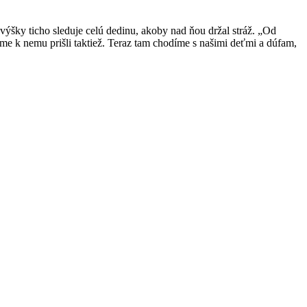
z výšky ticho sleduje celú dedinu, akoby nad ňou držal stráž. „Od
 k nemu prišli taktiež. Teraz tam chodíme s našimi deťmi a dúfam,