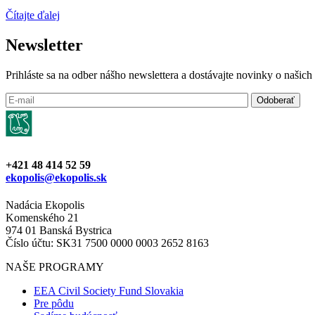
Čítajte ďalej
Newsletter
Prihláste sa na odber nášho newslettera a dostávajte novinky o našic
+421 48 414 52 59
ekopolis@ekopolis.sk
Nadácia Ekopolis
Komenského 21
974 01 Banská Bystrica
Číslo účtu: SK31 7500 0000 0003 2652 8163
NAŠE PROGRAMY
EEA Civil Society Fund Slovakia
Pre pôdu