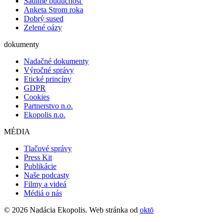
Sadíme budúcnosť
Anketa Strom roka
Dobrý sused
Zelené oázy
dokumenty
Nadačné dokumenty
Výročné správy
Etické princípy
GDPR
Cookies
Partnerstvo n.o.
Ekopolis n.o.
MÉDIA
Tlačové správy
Press Kit
Publikácie
Naše podcasty
Filmy a videá
Médiá o nás
© 2026 Nadácia Ekopolis. Web stránka od
oktō