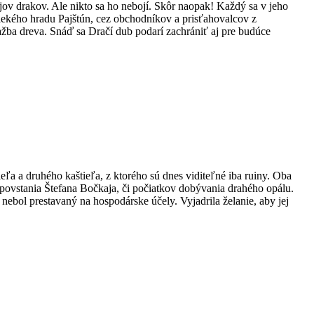
ov drakov. Ale nikto sa ho nebojí. Skôr naopak! Každý sa v jeho
̌alekého hradu Pajštún, cez obchodníkov a prisťahovalcov z
̌ba dreva. Snáď sa Dračí dub podarí zachrániť aj pre budúce
 a druhého kaštieľa, z ktorého sú dnes viditeľné iba ruiny. Oba
povstania Štefana Bočkaja, či počiatkov dobývania drahého opálu.
 nebol prestavaný na hospodárske účely. Vyjadrila želanie, aby jej