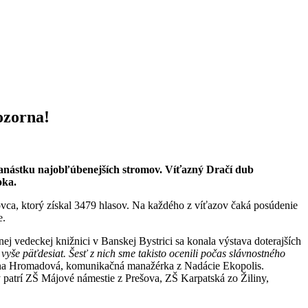
ozorna!
dvanástku najobľúbenejších stromov. Víťazný Dračí dub
oka.
ovca, ktorý získal 3479 hlasov. Na každého z víťazov čaká posúdenie
e.
nej vedeckej knižnici v Banskej Bystrici sa konala výstava doterajších
vyše päťdesiat. Šesť z nich sme takisto ocenili počas slávnostného
na Hromadová, komunikačná manažérka z Nadácie Ekopolis.
 patrí ZŠ Májové námestie z Prešova, ZŠ Karpatská zo Žiliny,