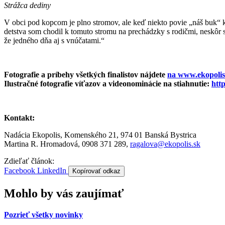
Strážca dediny
V obci pod kopcom je plno stromov, ale keď niekto povie „náš buk“ kaž
detstva som chodil k tomuto stromu na prechádzky s rodičmi, neskôr s
že jedného dňa aj s vnúčatami.“
Fotografie a príbehy všetkých finalistov nájdete
na www.ekopolis
Ilustračné fotografie víťazov a videonominácie na stiahnutie:
htt
Kontakt:
Nadácia Ekopolis, Komenského 21, 974 01 Banská Bystrica
Martina R. Hromadová, 0908 371 289,
ragalova@ekopolis.sk
Zdieľať článok:
Facebook
LinkedIn
Kopírovať odkaz
Mohlo by vás zaujímať
Pozrieť všetky novinky