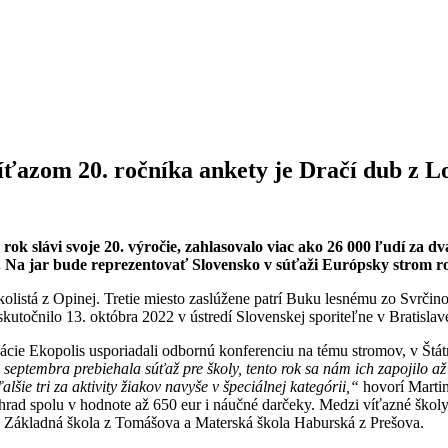
íťazom 20. ročníka ankety je Dračí dub z L
ok slávi svoje 20. výročie, zahlasovalo viac ako 26 000 ľudí za 
u. Na jar bude reprezentovať Slovensko v súťaži Európsky strom r
listá z Opinej. Tretie miesto zaslúžene patrí Buku lesnému zo Svrčin
kutočnilo 13. októbra 2022 v ústredí Slovenskej sporiteľne v Bratislav
dácie Ekopolis usporiadali odbornú konferenciu na tému stromov, v Štát
septembra prebiehala súťaž pre školy, tento rok sa nám ich zapojilo až 
alšie tri za aktivity žiakov navyše v špeciálnej kategórii,“
hovorí Marti
rad spolu v hodnote až 650 eur i náučné darčeky. Medzi víťazné školy
, Základná škola z Tomášova a Materská škola Haburská z Prešova.