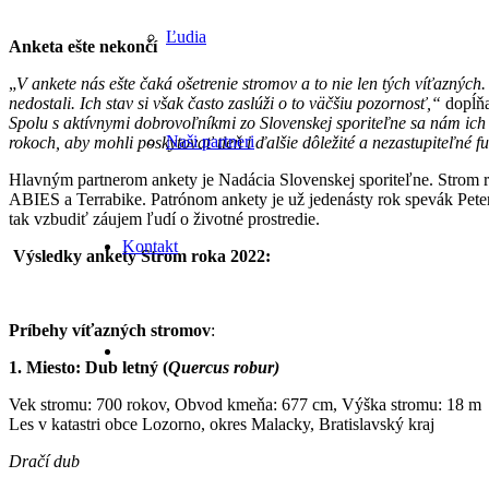
Ľudia
Anketa ešte nekončí
„
V ankete nás ešte čaká ošetrenie stromov a to nie len tých víťaznýc
nedostali. Ich stav si však často zaslúži o to väčšiu pozornosť,“
dopĺňa
Spolu s aktívnymi dobrovoľníkmi zo Slovenskej sporiteľne sa nám ich 
Naši partneri
rokoch, aby mohli poskytovať tieň i ďalšie dôležité a nezastupiteľné f
Hlavným partnerom ankety je Nadácia Slovenskej sporiteľne. Strom r
ABIES a Terrabike. Patrónom ankety je už jedenásty rok spevák Peter
tak vzbudiť záujem ľudí o životné prostredie.
Kontakt
Výsledky ankety Strom roka 2022:
Príbehy víťazných stromov
:
1. Miesto: Dub letný (
Quercus robur)
Vek stromu: 700 rokov, Obvod kmeňa: 677 cm, Výška stromu: 18 m
Les v katastri obce Lozorno, okres Malacky, Bratislavský kraj
Dračí dub