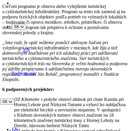
Cieľom programu je obnova alebo vylepšenie turistickej
a cykloturistickej infraštruktúry. Program sa tento rok zameral aj na
podporu fyzických objektov podľa potrieb vo vybraných lokalitách
– budovanie či opravu mostíkov, rebríkov, prístreškov, či obnovu
SK
studničiek. Program tak prispieva k ochrane a poznávaniu
slovenskej prírody a krajiny.
„Sme radi, že opäť môžeme pomôcť aktívnym ľuďom pri
vylepšovaní turistickej infraštruktúry v miestach, kde žijú a tiež
EN
dobrovoľným značkárom pri ich záslužnej práci pri udržiavaní
turistického a cykloturistického značenia. Sieť turistických
a cykloturistických trás na Slovensku je veľmi hodnotná a podporou
jej údržby prispievame k udržateľnému rozvoju slovenských
Podporte nás
regiónov,“ hovorí Ján Roháč, programový manažér z Nadácie
Ekopolis.
6 podporených projektov:
OZ Kilometre v pohybe
obnoví altánok pri chate Kamila pri
SK
Hornej Lehote pod Nízkymi Tatrami a vybaví ho nabíjačkou
pre elektrické bicykle a servisným stojanom. V spolupráci
s Klubom slovenských turistov obnoví značenie na 18
kilometroch značenej turistickej trasy z Hornej Lehoty na
Dereše, hlavnom hrebeni Nízkych Tatier.
EN
OZ príroda bez hraníc
z Námestova vytvorí odpočinkové