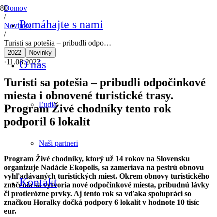
Domov
/
Pomáhajte s nami
Novinky
/
Turisti sa potešia – pribudli odpo…
2022
Novinky
·
11.08.2022
O nás
Turisti sa potešia – pribudli odpočinkové
miesta i obnovené turistické trasy.
Ľudia
Program Živé chodníky tento rok
podporil 6 lokalít
Naši partneri
Program Živé chodníky, ktorý už 14 rokov na Slovensku
organizuje Nadácie Ekopolis, sa zameriava na pestrú obnovu
vyhľadávaných turistických miest. Okrem obnovy turistického
Kontakt
značenia sa vytvoria nové odpočinkové miesta, pribudnú lávky
či protierózne prvky. Aj tento rok sa vďaka spolupráci so
značkou Horalky dočká podpory 6 lokalít v hodnote 10 tisíc
eur.