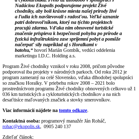
Nadáciou Ekopolis podporujeme projekt Živé
chodníky, aby boli krásne miesta našej prírody živé
a ľudia ich navštevovali s radosťou. Veľké uznanie
patrí dobrovoľníkom, ktorý na týchto projektoch
pracujú zdarma. Vďaka nim obnovené turistické
značenie prispieva k bezpečnosti pohybu po prírode a
fyzická infraštruktúra zase spríjemní pobyt a pomôže
načerpať sily napríklad aj s Horalkami v
batohu,“
hovorí Marián Gombík, vedúci oddelenia
marketingu I.D.C. Holding a.s.
Program Živé chodníky vznikol v roku 2008, pričom pôvodne
podporoval iba projekty v národných parkoch. Od roku 2012 je
program zameraný na celé Slovensko, vďaka dlhodobej spolupráci
so značkou Horalky. V priebehu rokov 2008 – 2021 bolo
prostredníctvom programu Živé chodníky obnovených celkovo už 1
036 km turistických a cykloturistických chodníkov a na nich
desaťtisíce maľovaných značiek a stovky smerovníkov.
Viac informácií nájdete na
tomto odkaze
.
Kontaktná osoba:
programový manažér Ján Roháč,
rohac@ekopolis.sk
, 0905 240 137
Zdieľať článok: