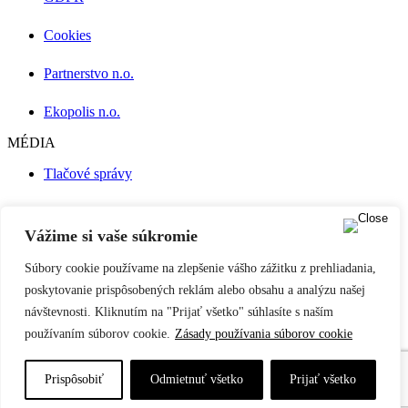
Cookies
Partnerstvo n.o.
Ekopolis n.o.
MÉDIA
Tlačové správy
Press Kit
Vážime si vaše súkromie
Publikácie
Súbory cookie používame na zlepšenie vášho zážitku z prehliadania,
Naše podcasty
poskytovanie prispôsobených reklám alebo obsahu a analýzu našej
návštevnosti. Kliknutím na "Prijať všetko" súhlasíte s naším
Filmy a videá
používaním súborov cookie.
Zásady používania súborov cookie
Médiá o nás
Prispôsobiť
Odmietnuť všetko
Prijať všetko
© 2026 Nadácia Ekopolis. Web stránka od
oktō