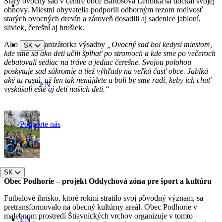
Starý ovocný sad v centre obce Bartošová Lehôtka sa dočkal svojej
obnovy. Miestni obyvatelia podporili odborným rezom rodivosť
starých ovocných drevín a zároveň dosadili aj sadenice jabloní,
sliviek, čerešní aj hrušiek.
Ako píše organizátorka výsadby
„Ovocný sad bol kedysi miestom,
SK
kde sme sa ako deti učili šplhať po stromoch a kde sme po večeroch
debatovali sediac na tráve a jediac čerešne. Svojou polohou
poskytuje sad súkromie a tiež výhľady na veľkú časť obce. Jablká
aké tu rastú, už len tak nenájdete a boli by sme radi, keby ich chuť
EN
vyskúšali ešte aj deti našich detí.“
Podporte nás
SK
Obec Podhorie – projekt Oddychová zóna pre šport a kultúru
Futbalové ihrisko, ktoré rokmi stratilo svoj pôvodný význam, sa
pretransformovalo na obecný kultúrny areál. Obec Podhorie v
malebnom prostredí Štiavnických vrchov organizuje v tomto
EN