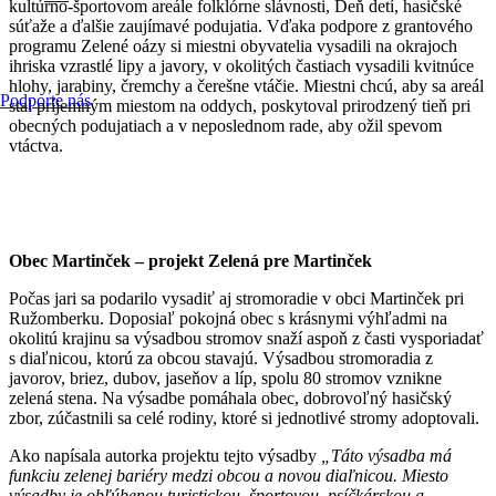
kultúrno-športovom areále folklórne slávnosti, Deň detí, hasičské
súťaže a ďalšie zaujímavé podujatia. Vďaka podpore z grantového
programu Zelené oázy si miestni obyvatelia vysadili na okrajoch
ihriska vzrastlé lipy a javory, v okolitých častiach vysadili kvitnúce
hlohy, jarabiny, čremchy a čerešne vtáčie. Miestni chcú, aby sa areál
Podporte nás
stal príjemným miestom na oddych, poskytoval prirodzený tieň pri
obecných podujatiach a v neposlednom rade, aby ožil spevom
vtáctva.
Obec Martinček – projekt Zelená pre Martinček
Počas jari sa podarilo vysadiť aj stromoradie v obci Martinček pri
Ružomberku. Doposiaľ pokojná obec s krásnymi výhľadmi na
okolitú krajinu sa výsadbou stromov snaží aspoň z časti vysporiadať
s diaľnicou, ktorú za obcou stavajú. Výsadbou stromoradia z
javorov, briez, dubov, jaseňov a líp, spolu 80 stromov vznikne
zelená stena. Na výsadbe pomáhala obec, dobrovoľný hasičský
zbor, zúčastnili sa celé rodiny, ktoré si jednotlivé stromy adoptovali.
Ako napísala autorka projektu tejto výsadby
„Táto výsadba má
funkciu zelenej bariéry medzi obcou a novou diaľnicou. Miesto
výsadby je obľúbenou turistickou, športovou, psíčkárskou a