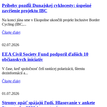
Príbehy pozdĺž Dunajskej cyklocesty: úspešné
zavŕšenie projektu IBC
Na konci júna sme v Ekopolise ukončili projekt Inclusive Border
Cycling (IBC,...
Čítajte ďalej
02.07.2026
EEA Civil Society Fund podporil ďalších 10
občianskych iniciatív
V čase, keď spoločnosť čelí rastúcej polarizácii, šíreniu
dezinformácií a...
Čítajte ďalej
01.07.2026
Stromy opäť spájajú ľudí. Hlasovanie v ankete