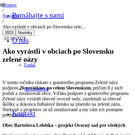
Domov
/
Pomáhajte s nami
Novinky
/
Ako vyrástli v obciach po Slovensku zele…
2023
Novinky
·
10.10.2023
O nás
Ako vyrástli v obciach po Slovensku
zelené oázy
Ľudia
V tomto ročníku získalo z grantového programu Zelené oázy
podporu
26 projektov po celom Slovenskum
, pričom 8 z nich
Naši partneri
podali a zrealizovali obce. Vďaka podpore z grantového programu
Zelené oázy vyrástli obecné ovocné sady, zazelenali sa obecné
škôlky a dokonca futbalové ihrisko sa zmenilo na zelenú oázu.
Niektoré z projektov sú už zrealizované a my vám ich postupne
Kontakt
predstavíme:
Obec Bartošova Lehôtka – projekt Ovocný sad pre všetkých