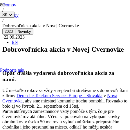
Domov
/
SK
Novinky
/
Dobrovoľnícka akcia v Novej Cvernovke
2023
Novinky
·
22.09.2023
EN
Dobrovoľnícka akcia v Novej Cvernovke
Podporte nás
Opäť ďalšia vydarená dobrovoľnícka akcia za
nami.
Už niekoľko rokov sa vždy v septembri stretávame s dobrovoľníkmi
z firmy
Deutsche Telekom Services Europe – Slovakia
v
Nová
Cvernovka
, aby sme miestnej komunite trochu pomohli. Rovnako to
bolo aj vo štvrtok, 21. septembra od 15tej.
Partia aktívnych zamestnancov vždy pomôže s tým, čo je pre
Cvernovkárov aktuálne. Včera sa pracovalo na vykopaní stovky
obrubníkov v úseku 50 metrov a vyhrabaní štrku z priepustného
chodníka i jeho presunutí na miesto, odkiaľ ho môžu neskôr