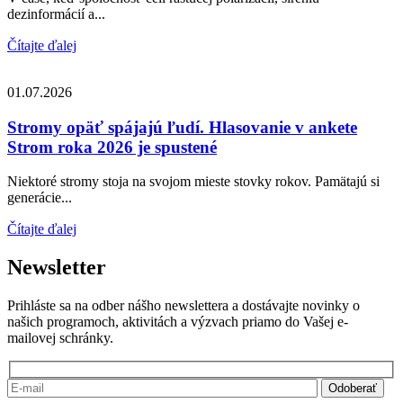
dezinformácií a...
Čítajte ďalej
01.07.2026
Stromy opäť spájajú ľudí. Hlasovanie v ankete
Strom roka 2026 je spustené
Niektoré stromy stoja na svojom mieste stovky rokov. Pamätajú si
generácie...
Čítajte ďalej
Newsletter
Prihláste sa na odber nášho newslettera a dostávajte novinky o
našich programoch, aktivitách a výzvach priamo do Vašej e-
mailovej schránky.