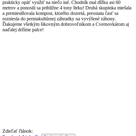
prakticky opäť využiť na niečo iné. Chodník mal dĺžku asi 60
metrov a ponosili sa približne 4 tony štrku! Druhá skupinka miešala
a premiestňovala kompost, ktorého dozretá, preosiata časť sa
rozniesla do permakultúrnej záhradky na vyvýšené záhony.
Ďakujeme všetkým šikovným dobrovoľníkom a Cvernovkárom aj
naďalej držíme palce!
Zdieľať článok: