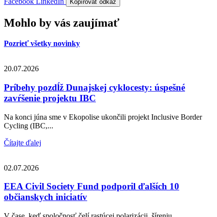
Facebook
LinkedIn
Kopírovať odkaz
Mohlo by vás zaujímať
Pozrieť všetky novinky
20.07.2026
Príbehy pozdĺž Dunajskej cyklocesty: úspešné
zavŕšenie projektu IBC
Na konci júna sme v Ekopolise ukončili projekt Inclusive Border
Cycling (IBC,...
Čítajte ďalej
02.07.2026
EEA Civil Society Fund podporil ďalších 10
občianskych iniciatív
V čase, keď spoločnosť čelí rastúcej polarizácii, šíreniu