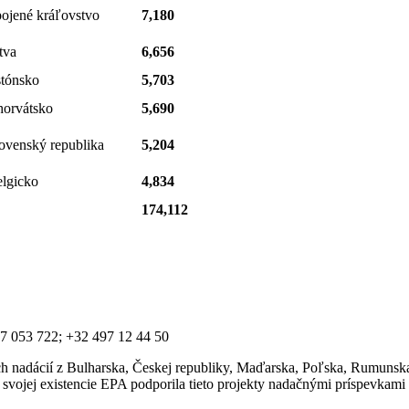
ojené kráľovstvo
7,180
tva
6,656
tónsko
5,703
orvátsko
5,690
ovenský republika
5,204
lgicko
4,834
174,112
7 053 722; +32 497 12 44 50
ich nadácií z Bulharska, Českej republiky, Maďarska, Poľska, Rumunsk
v svojej existencie EPA podporila tieto projekty nadačnými príspevkam