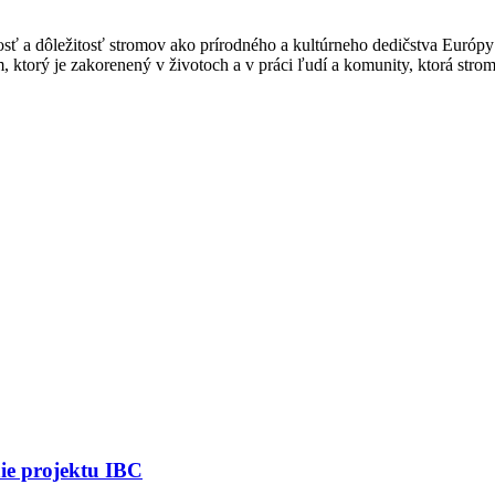
osť a dôležitosť stromov ako prírodného a kultúrneho dedičstva Európy
m, ktorý je zakorenený v životoch a v práci ľudí a komunity, ktorá stro
nie projektu IBC