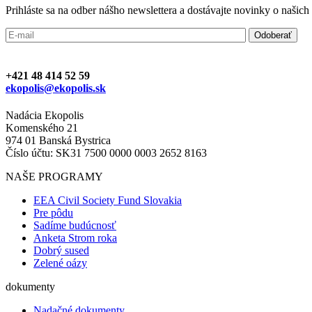
Prihláste sa na odber nášho newslettera a dostávajte novinky o našic
+421 48 414 52 59
ekopolis@ekopolis.sk
Nadácia Ekopolis
Komenského 21
974 01 Banská Bystrica
Číslo účtu: SK31 7500 0000 0003 2652 8163
NAŠE PROGRAMY
EEA Civil Society Fund Slovakia
Pre pôdu
Sadíme budúcnosť
Anketa Strom roka
Dobrý sused
Zelené oázy
dokumenty
Nadačné dokumenty