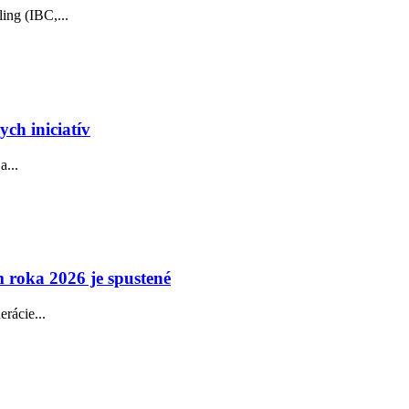
ing (IBC,...
ch iniciatív
a...
 roka 2026 je spustené
rácie...