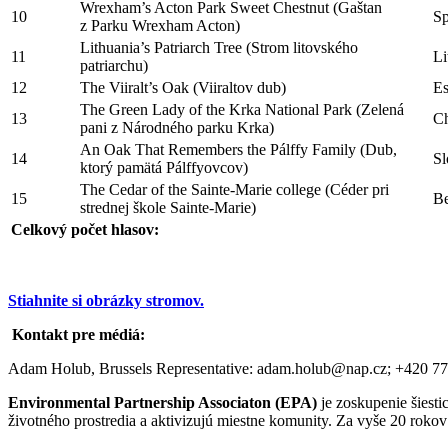
Wrexham’s Acton Park Sweet Chestnut (Gaštan
10
Sp
z Parku Wrexham Acton)
Lithuania’s Patriarch Tree (Strom litovského
11
Li
patriarchu)
12
The Viiralt’s Oak (Viiraltov dub)
Es
The Green Lady of the Krka National Park (Zelená
13
Ch
pani z Národného parku Krka)
An Oak That Remembers the Pálffy Family (Dub,
14
Sl
ktorý pamätá Pálffyovcov)
The Cedar of the Sainte-Marie college (Céder pri
15
Be
strednej škole Sainte-Marie)
Celkový počet hlasov:
Stiahnite si obrázky stromov.
Kontakt pre médiá:
Adam Holub, Brussels Representative: adam.holub@nap.cz; +420 77
Environmental Partnership Associaton (EPA)
je zoskupenie šiest
životného prostredia a aktivizujú miestne komunity. Za vyše 20 roko