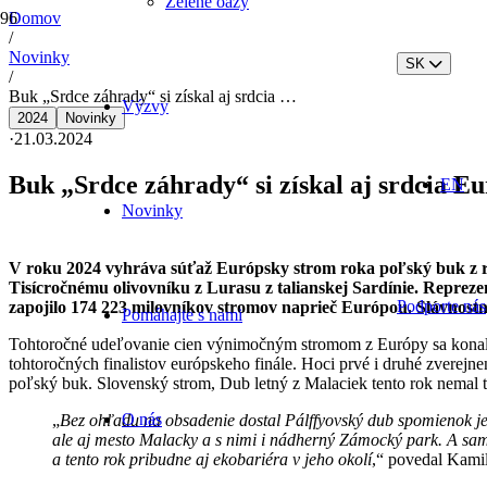
Zelené oázy
Domov
/
Novinky
SK
/
Buk „Srdce záhrady“ si získal aj srdcia …
Výzvy
2024
Novinky
·
21.03.2024
Buk „Srdce záhrady“ si získal aj srdcia E
EN
Novinky
V roku 2024 vyhráva súťaž Európsky strom roka poľský buk z re
Tisícročnému olivovníku z Lurasu z talianskej Sardínie. Repreze
Podporte nás
zapojilo
174 223 milovníkov stromov naprieč Európou. Slávnostn
Pomáhajte s nami
Tohtoročné udeľovanie cien výnimočným stromom z Európy sa konalo 
tohtoročných finalistov európskeho finále. Hoci prvé i druhé zverej
poľský buk. Slovenský strom, Dub letný z Malaciek tento rok nemal to
O nás
„
Bez ohľadu na obsadenie dostal Pálffyovský dub spomienok jedi
ale aj mesto Malacky a s nimi i nádherný Zámocký park. A sam
a tento rok pribudne aj ekobariéra v jeho okolí
,“ povedal Kami