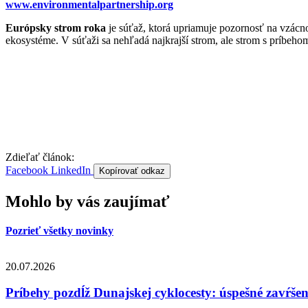
www.environmentalpartnership.org
Európsky strom roka
je súťaž, ktorá upriamuje pozornosť na vzácn
ekosystéme. V súťaži sa nehľadá najkrajší strom, ale strom s príbeho
Zdieľať článok:
Facebook
LinkedIn
Kopírovať odkaz
Mohlo by vás zaujímať
Pozrieť všetky novinky
20.07.2026
Príbehy pozdĺž Dunajskej cyklocesty: úspešné zavŕše