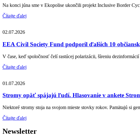
Na konci júna sme v Ekopolise ukončili projekt Inclusive Border Cycl
Čítajte ďalej
02.07.2026
EEA Civil Society Fund podporil ďalších 10 občiansky
V čase, keď spoločnosť čelí rastúcej polarizácii, šíreniu dezinformácií 
Čítajte ďalej
01.07.2026
Stromy opäť spájajú ľudí. Hlasovanie v ankete Strom
Niektoré stromy stoja na svojom mieste stovky rokov. Pamätajú si gene
Čítajte ďalej
Newsletter