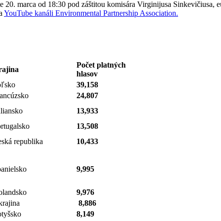
 20. marca od 18:30 pod záštitou komisára Virginijusa Sinkevičiusa,
na
YouTube kanáli Environmental Partnership Association.
Počet platných
rajina
hlasov
oľsko
39,158
ancúzsko
24,807
liansko
13,933
rtugalsko
13,508
ská republika
10,433
anielsko
9,995
olandsko
9,976
rajina
8,886
tyšsko
8,149