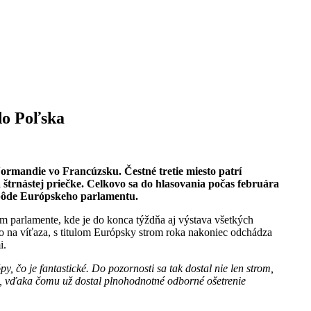
do Poľska
rmandie vo Francúzsku. Čestné tretie miesto patrí
 štrnástej priečke.
Celkovo sa do hlasovania počas februára
a pôde Európskeho parlamentu.
 parlamente, kde je do konca týždňa aj výstava všetkých
ko na víťaza, s titulom Európsky strom roka nakoniec odchádza
i.
 čo je fantastické. Do pozornosti sa tak dostal nie len strom,
3, vďaka čomu už dostal plnohodnotné odborné ošetrenie