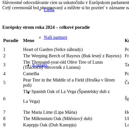
Slávnostné odovzdávanie cien sa uskutočnilo v Európskom parlamente
Celý ceremoniál bol streamovaný a môžete si ho pozrieť v zázname 
Ľudia
Európsky strom roka 2024 – celkové poradie
Naši partneri
Poradie
Meno
K
1
Heart of Garden (Srdce záhrady)
P
2
The Weeping Beech of Bayeux (Buk lesný z Bayeux)
Fr
The Thousand-year-old Olive Tree of Luras
3
Ta
Kontakt
(Tisícročný olivovník z Lurasu)
4
Camellia
Po
Pear Tree in the Middle of a Field (Hruška v šírom
5
Če
poli)
The Spanish Oak of La Vega (Španielsky dub z
6
Šp
La Vega)
7
The Maria Lime (Lipa Mária)
H
8
The Millennium Oak (Miléniový dub)
Uk
9
Kaņepju Oak (Dub Kanepju)
Lo