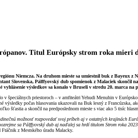
urópanov. Titul Európsky strom roka mieri 
giónu Niemcza. Na druhom mieste sa umiestnil buk z Bayeux z No
ntant Slovenska, Pálffyovský dub spomienok z Malaciek skončil na
é vyhlásenie výsledkov sa konalo v Bruseli v stredu 20. marca n
v špeciálnych priestoroch – v amfiteátri Yehudi Menuhin v Európskom
nené výsledky počas hlasovania ukazovali na Buk lesný z Francúzska, a
ľko šťastia a skončil na predposlednom mieste s viac ako 5 tisíc hlasm
nečnú možnosť rozpovedať svoj príbeh aj v ostatných krajinách Európy,
ozrejme sa Pálffyovský dub aj naďalej sa hrdí titulom Strom roka 202
l Ftáčnik z Mestského úradu Malacky.