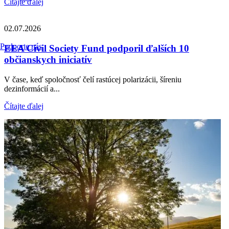
Čítajte ďalej
02.07.2026
Podporte nás
EEA Civil Society Fund podporil ďalších 10
občianskych iniciatív
V čase, keď spoločnosť čelí rastúcej polarizácii, šíreniu
dezinformácií a...
Čítajte ďalej