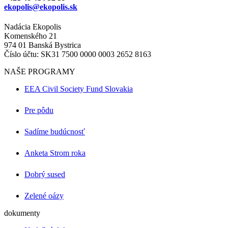
ekopolis@ekopolis.sk
Nadácia Ekopolis
Komenského 21
974 01 Banská Bystrica
Číslo účtu: SK31 7500 0000 0003 2652 8163
NAŠE PROGRAMY
EEA Civil Society Fund Slovakia
Pre pôdu
Sadíme budúcnosť
Anketa Strom roka
Dobrý sused
Zelené oázy
dokumenty