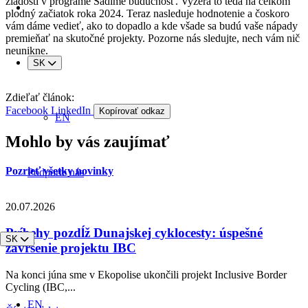
žiadostí v programe Sadíme budúcnosť. Vyzerá to teda na celkom
plodný začiatok roka 2024. Teraz nasleduje hodnotenie a čoskoro
vám dáme vedieť, ako to dopadlo a kde všade sa budú vaše nápady
premieňať na skutočné projekty. Pozorne nás sledujte, nech vám nič
neunikne.
SK
Zdieľať článok:
Facebook
LinkedIn
Kopírovať odkaz
EN
Mohlo by vás zaujímať
Pozrieť všetky novinky
Podporte nás
20.07.2026
Príbehy pozdĺž Dunajskej cyklocesty: úspešné
SK
zavŕšenie projektu IBC
Na konci júna sme v Ekopolise ukončili projekt Inclusive Border
Cycling (IBC,...
EN