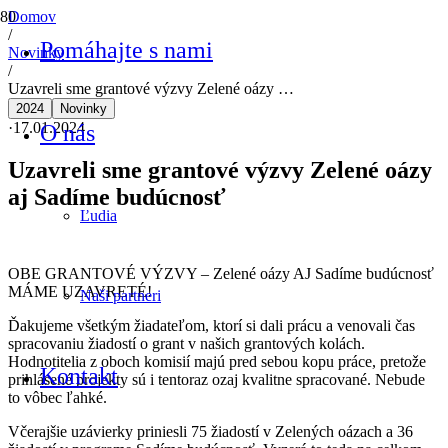
Domov
/
Pomáhajte s nami
Novinky
/
Uzavreli sme grantové výzvy Zelené oázy …
2024
Novinky
·
17.01.2024
O nás
Uzavreli sme grantové výzvy Zelené oázy
aj Sadíme budúcnosť
Ľudia
OBE GRANTOVÉ VÝZVY – Zelené oázy AJ Sadíme budúcnosť
MÁME UZAVRETÉ!
Naši partneri
Ďakujeme všetkým žiadateľom, ktorí si dali prácu a venovali čas
spracovaniu žiadostí o grant v našich grantových kolách.
Hodnotitelia z oboch komisií majú pred sebou kopu práce, pretože
Kontakt
prihlásené projekty sú i tentoraz ozaj kvalitne spracované. Nebude
to vôbec ľahké.
Včerajšie uzávierky priniesli 75 žiadostí v Zelených oázach a 36