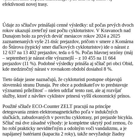
efektívnosti novej trasy.
Údaje zo sčítačov prinášajú cenné výsledky: už počas prvých dvoch
rokov ukazujú zreteľný rast počtu cykloturistov. V Kravanoch nad
Dunajom bolo za prvých deväť mesiacov rokov 2024 a 2025
zaznamenaných vyše 21-tisíc prejazdov, pričom v smere z Komárna
do Štúrova (typický smer diaľkových cykloturistov) ide o nárast z
12 637 na 13 402 prejazdov, teda o 6 %. Počas hlavnej sezóny (máj
– september) je nárast ešte výraznejší – z 10 455 na 11 664
prejazdov (11 %). Podobné výsledky prináša aj sčítač pri obci Obid,
kde medziročný nárast v rovnakom období dosiahol 8 %.
Tieto údaje jasne naznačujú, že cykloturisti postupne objavujú
slovenskú stranu Dunaja. Pre obce a podnikateľov to predstavuje
významnú príležitosť – nielen udržať tento rast, ale aj rozvíjať
služby, ktoré z návštev cyklistov prinesú vyšší ekonomický prínos.
Použité sčítače ECO-Counter ZELT pracujú na princípe
detegovania zmien elektromagnetického poľa v indukčných
slučkách, zabudovaných v povrchu cyklotrasy, pri prejazde bicykla.
Sčítač má dve zásadné výhody: je kompletne ukrytý pod zemou, čo
ho robí prakticky neviditeľným a odolným voči vandalizmu, a je
napájaneý batériami (kapacita 2 roky), takže nevyžaduje žiadny