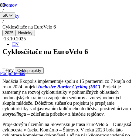
Domov
/
SK
Novinky
/
Cyklosčítače na EuroVelo 6
2025
Novinky
·
13.10.2025
EN
Cyklosčítače na EuroVelo 6
Témy
Cykloprojekty
Podporte nás
Nadácia Ekopolis implementuje spolu s 15 partnermi zo 7 krajín od
roku 2024 projekt
Inclusive Border Cycling (IBC)
. Projekt je
zameraný na rozvoj cykloturistiky v pohraničných oblastiach
podunajských krajín so zapojením seniorov a znevýhodnených
skupín mládeže. Dôležitou súčasťou projektu je prepájanie
cykloturistiky s objavovaním kultúrneho dedičstva prostredníctvom
storytellingu
– zdieľania príbehov z histórie regiónov.
Projektovým územím na Slovensku je trasa EuroVelo 6 – Dunajská
cyklocesta v úseku Komárno – Štúrovo. V roku 2023 bola táto
cyklotrasa kompletne dokončená a až na pár kilometrov vedená po