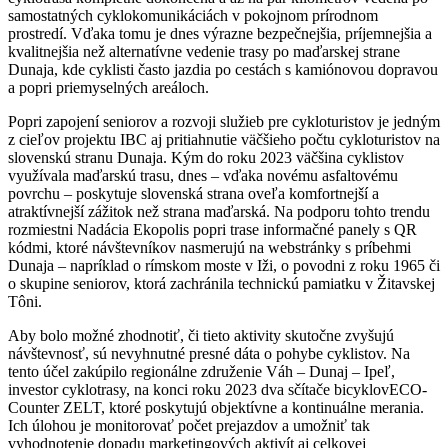
samostatných cyklokomunikáciách v pokojnom prírodnom
prostredí. Vďaka tomu je dnes výrazne bezpečnejšia, príjemnejšia a
kvalitnejšia než alternatívne vedenie trasy po maďarskej strane
Dunaja, kde cyklisti často jazdia po cestách s kamiónovou dopravou
a popri priemyselných areáloch.
Popri zapojení seniorov a rozvoji služieb pre cykloturistov je jedným
z cieľov projektu IBC aj pritiahnutie väčšieho počtu cykloturistov na
slovenskú stranu Dunaja. Kým do roku 2023 väčšina cyklistov
využívala maďarskú trasu, dnes – vďaka novému asfaltovému
povrchu – poskytuje slovenská strana oveľa komfortnejší a
atraktívnejší zážitok než strana maďarská. Na podporu tohto trendu
rozmiestni Nadácia Ekopolis popri trase informačné panely s QR
kódmi, ktoré návštevníkov nasmerujú na webstránky s príbehmi
Dunaja – napríklad o rímskom moste v Iži, o povodni z roku 1965 či
o skupine seniorov, ktorá zachránila technickú pamiatku v Žitavskej
Tôni.
Aby bolo možné zhodnotiť, či tieto aktivity skutočne zvyšujú
návštevnosť, sú nevyhnutné presné dáta o pohybe cyklistov. Na
tento účel zakúpilo regionálne združenie Váh – Dunaj – Ipeľ,
investor cyklotrasy, na konci roku 2023 dva sčítače bicyklovECO-
Counter ZELT, ktoré poskytujú objektívne a kontinuálne merania.
Ich úlohou je monitorovať počet prejazdov a umožniť tak
vyhodnotenie dopadu marketingových aktivít aj celkovej