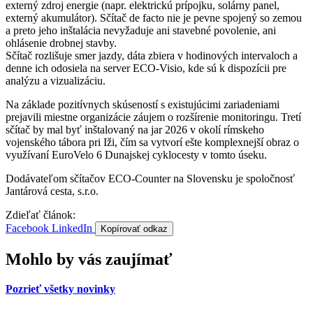
externý zdroj energie (napr. elektrickú prípojku, solárny panel,
externý akumulátor). Sčítač de facto nie je pevne spojený so zemou
a preto jeho inštalácia nevyžaduje ani stavebné povolenie, ani
ohlásenie drobnej stavby.
Sčítač rozlišuje smer jazdy, dáta zbiera v hodinových intervaloch a
denne ich odosiela na server ECO-Visio, kde sú k dispozícii pre
analýzu a vizualizáciu.
Na základe pozitívnych skúseností s existujúcimi zariadeniami
prejavili miestne organizácie záujem o rozšírenie monitoringu. Tretí
sčítač by mal byť inštalovaný na jar 2026 v okolí rímskeho
vojenského tábora pri Iži, čím sa vytvorí ešte komplexnejší obraz o
využívaní EuroVelo 6 Dunajskej cyklocesty v tomto úseku.
Dodávateľom sčítačov ECO-Counter na Slovensku je spoločnosť
Jantárová cesta, s.r.o.
Zdieľať článok:
Facebook
LinkedIn
Kopírovať odkaz
Mohlo by vás zaujímať
Pozrieť všetky novinky