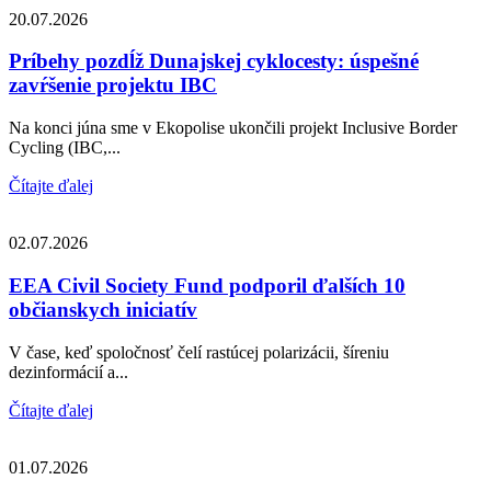
20.07.2026
Príbehy pozdĺž Dunajskej cyklocesty: úspešné
zavŕšenie projektu IBC
Na konci júna sme v Ekopolise ukončili projekt Inclusive Border
Cycling (IBC,...
Čítajte ďalej
02.07.2026
EEA Civil Society Fund podporil ďalších 10
občianskych iniciatív
V čase, keď spoločnosť čelí rastúcej polarizácii, šíreniu
dezinformácií a...
Čítajte ďalej
01.07.2026