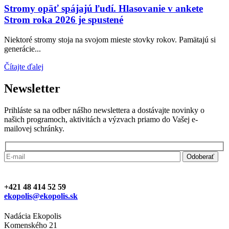
Stromy opäť spájajú ľudí. Hlasovanie v ankete
Strom roka 2026 je spustené
Niektoré stromy stoja na svojom mieste stovky rokov. Pamätajú si
generácie...
Čítajte ďalej
Newsletter
Prihláste sa na odber nášho newslettera a dostávajte novinky o
našich programoch, aktivitách a výzvach priamo do Vašej e-
mailovej schránky.
+421 48 414 52 59
ekopolis@ekopolis.sk
Nadácia Ekopolis
Komenského 21