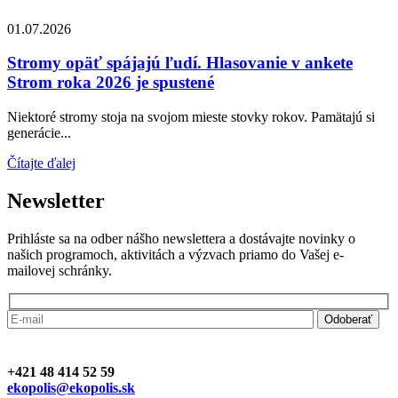
01.07.2026
Stromy opäť spájajú ľudí. Hlasovanie v ankete
Strom roka 2026 je spustené
Niektoré stromy stoja na svojom mieste stovky rokov. Pamätajú si
generácie...
Čítajte ďalej
Newsletter
Prihláste sa na odber nášho newslettera a dostávajte novinky o
našich programoch, aktivitách a výzvach priamo do Vašej e-
mailovej schránky.
+421 48 414 52 59
ekopolis@ekopolis.sk