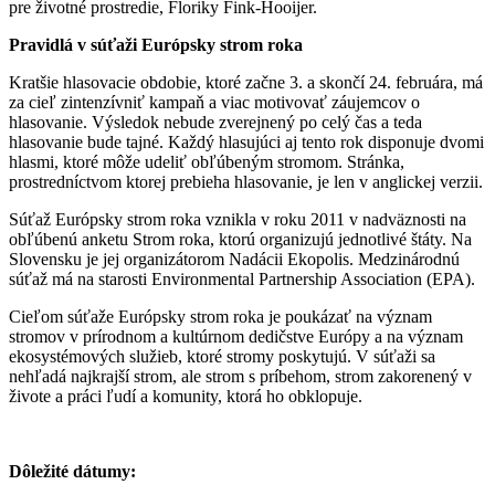
pre životné prostredie, Floriky Fink-Hooijer.
Pravidlá v súťaži Európsky strom roka
Kratšie hlasovacie obdobie, ktoré začne 3. a skončí 24. februára, má
za cieľ zintenzívniť kampaň a viac motivovať záujemcov o
hlasovanie. Výsledok nebude zverejnený po celý čas a teda
hlasovanie bude tajné. Každý hlasujúci aj tento rok disponuje dvomi
hlasmi, ktoré môže udeliť obľúbeným stromom. Stránka,
prostredníctvom ktorej prebieha hlasovanie, je len v anglickej verzii.
Súťaž Európsky strom roka vznikla v roku 2011 v nadväznosti na
obľúbenú anketu Strom roka, ktorú organizujú jednotlivé štáty. Na
Slovensku je jej organizátorom Nadácii Ekopolis. Medzinárodnú
súťaž má na starosti Environmental Partnership Association (EPA).
Cieľom súťaže Európsky strom roka je poukázať na význam
stromov v prírodnom a kultúrnom dedičstve Európy a na význam
ekosystémových služieb, ktoré stromy poskytujú. V súťaži sa
nehľadá najkrajší strom, ale strom s príbehom, strom zakorenený v
živote a práci ľudí a komunity, ktorá ho obklopuje.
Dôležité dátumy: