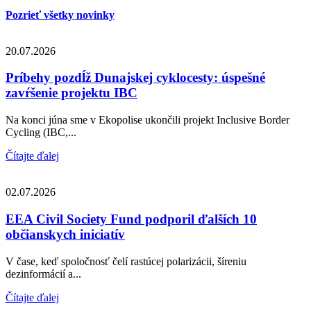
Pozrieť všetky novinky
20.07.2026
Príbehy pozdĺž Dunajskej cyklocesty: úspešné
zavŕšenie projektu IBC
Na konci júna sme v Ekopolise ukončili projekt Inclusive Border
Cycling (IBC,...
Čítajte ďalej
02.07.2026
EEA Civil Society Fund podporil ďalších 10
občianskych iniciatív
V čase, keď spoločnosť čelí rastúcej polarizácii, šíreniu
dezinformácií a...
Čítajte ďalej