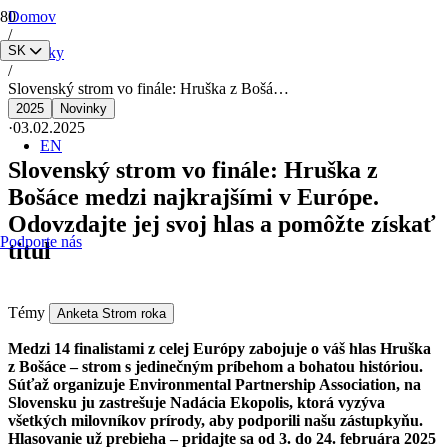
Domov
/
SK
Novinky
/
Slovenský strom vo finále: Hruška z Bošá…
2025
Novinky
·
03.02.2025
EN
Slovenský strom vo finále: Hruška z
Bošáce medzi najkrajšími v Európe.
Odovzdajte jej svoj hlas a pomôžte získať
Podporte nás
titul
Témy
Anketa Strom roka
Medzi 14 finalistami z celej Európy zabojuje o váš hlas Hruška
z Bošáce – strom s jedinečným príbehom a bohatou históriou.
Súťaž organizuje Environmental Partnership Association, na
Slovensku ju zastrešuje Nadácia Ekopolis, ktorá vyzýva
všetkých milovníkov prírody, aby podporili našu zástupkyňu.
Hlasovanie už prebieha – pridajte sa od 3. do
24. februára 2025