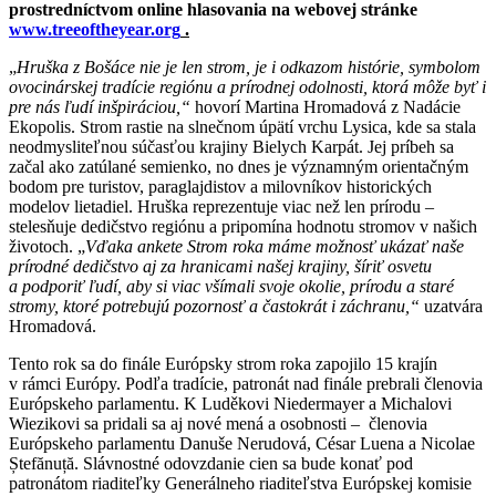
prostredníctvom online hlasovania na webovej stránke
www.treeoftheyear.org
.
„
Hruška z Bošáce nie je len strom, je i odkazom histórie, symbolom
ovocinárskej tradície regiónu a prírodnej odolnosti, ktorá môže byť i
pre nás ľudí inšpiráciou,“
hovorí Martina Hromadová z Nadácie
Ekopolis. Strom rastie na slnečnom úpätí vrchu Lysica, kde sa stala
neodmysliteľnou súčasťou krajiny Bielych Karpát. Jej príbeh sa
začal ako zatúlané semienko, no dnes je významným orientačným
bodom pre turistov, paraglajdistov a milovníkov historických
modelov lietadiel. Hruška reprezentuje viac než len prírodu –
stelesňuje dedičstvo regiónu a pripomína hodnotu stromov v našich
životoch. „
Vďaka ankete Strom roka máme možnosť ukázať naše
prírodné dedičstvo aj za hranicami našej krajiny, šíriť osvetu
a podporiť ľudí, aby si viac všímali svoje okolie, prírodu a staré
stromy, ktoré potrebujú pozornosť a častokrát i záchranu,“
uzatvára
Hromadová.
Tento rok sa do finále Európsky strom roka zapojilo 15 krajín
v rámci Európy. Podľa tradície, patronát nad finále prebrali členovia
Európskeho parlamentu. K Luděkovi Niedermayer a Michalovi
Wiezikovi sa pridali sa aj nové mená a osobnosti – členovia
Európskeho parlamentu Danuše Nerudová, César Luena a Nicolae
Ștefănuță. Slávnostné odovzdanie cien sa bude konať pod
patronátom riaditeľky Generálneho riaditeľstva Európskej komisie