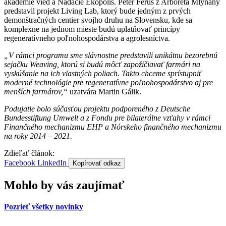
akadémie vied a Nadácie Ekopolis. Peter Ferus z Arboréta Mlyňany
predstavil projekt Living Lab, ktorý bude jedným z prvých
demonštračných centier svojho druhu na Slovensku, kde sa
komplexne na jednom mieste budú uplatňovať princípy
regeneratívneho poľnohospodárstva a agrolesníctva.
„V rámci programu sme slávnostne predstavili unikátnu bezorebnú
sejačku Weaving, ktorú si budú môcť zapožičiavať farmári na
vyskúšanie na ich vlastných poliach. Takto chceme sprístupniť
moderné technológie pre regeneratívne poľnohospodárstvo aj pre
menších farmárov,“
uzatvára Martin Gálik.
Podujatie bolo súčasťou projektu podporeného z Deutsche
Bundesstiftung Umwelt a z Fondu pre bilaterálne vzťahy v rámci
Finančného mechanizmu EHP a Nórskeho finančného mechanizmu
na roky 2014 – 2021.
Zdieľať článok:
Facebook
LinkedIn
Kopírovať odkaz
Mohlo by vás zaujímať
Pozrieť všetky novinky