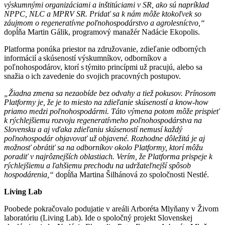
výskumnými organizáciami a inštitúciami v SR, ako sú napríklad
NPPC, NLC a MPRV SR. Pridať sa k nám môže ktokoľvek so
záujmom o regeneratívne poľnohospodárstvo a agrolesníctvo,“
dopĺňa Martin Gálik, programový manažér Nadácie Ekopolis.
Platforma ponúka priestor na združovanie, zdieľanie odborných
informácií a skúseností výskumníkov, odborníkov a
poľnohospodárov, ktorí s týmito princípmi už pracujú, alebo sa
snažia o ich zavedenie do svojich pracovných postupov.
„Žiadna zmena sa nezaobíde bez odvahy a tiež pokusov. Prínosom
Platformy je, že je to miesto na zdieľanie skúseností a know-how
priamo medzi poľnohospodármi. Táto výmena potom môže prispieť
k rýchlejšiemu rozvoju regeneratívneho poľnohospodárstva na
Slovensku a aj vďaka zdieľaniu skúseností nemusí každý
poľnohospodár objavovať už objavené. Rozhodne dôležitá je aj
možnosť obrátiť sa na odborníkov okolo Platformy, ktorí môžu
poradiť v najrôznejších oblastiach. Verím, že Platforma prispeje k
rýchlejšiemu a ľahšiemu prechodu na udržateľnejší spôsob
hospodárenia,“
dopĺňa Martina Šilhánová zo spoločnosti Nestlé.
Living Lab
Poobede pokračovalo podujatie v areáli Arboréta Mlyňany v Živom
laboratóriu (Living Lab). Ide o spoločný projekt Slovenskej