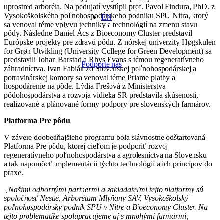
uprostred arboréta. Na podujatí vystúpil prof. Pavol Findura, PhD. z
Vysokoškolského poľnohospodárskeho podniku SPU Nitra, ktorý
EN
sa venoval téme vplyvu techniky a technológií na zmenu stavu
pôdy. Následne Daniel Ács z Bioeconomy Cluster predstavil
Európske projekty pre zdravú pôdu. Z nórskej univerzity Høgskulen
for Grøn Utvikling (University College for Green Development) sa
predstavili Johan Barstad a Rhys Evans s témou regeneratívneho
Podporte nás
záhradníctva. Ivan Fabián zo Slovenskej poľnohospodárskej a
potravinárskej komory sa venoval téme Priame platby a
hospodárenie na pôde. Lýdia Frešová z Ministerstva
pôdohospodárstva a rozvoja vidieka SR predstavila skúsenosti,
realizované a plánované formy podpory pre slovenských farmárov.
Platforma Pre pôdu
V závere doobedňajšieho programu bola slávnostne odštartovaná
Platforma Pre pôdu, ktorej cieľom je podporiť rozvoj
regeneratívneho poľnohospodárstva a agrolesníctva na Slovensku
a tak napomôcť implementácii týchto technológií a ich princípov do
praxe.
„Našimi odbornými partnermi a zakladateľmi tejto platformy sú
spoločnosť Nestlé, Arborétum Mlyňany SAV, Vysokoškolský
poľnohospodársky podnik SPU v Nitre a Bioeconomy Cluster. Na
tejto problematike spolupracujeme aj s mnohými farmármi,