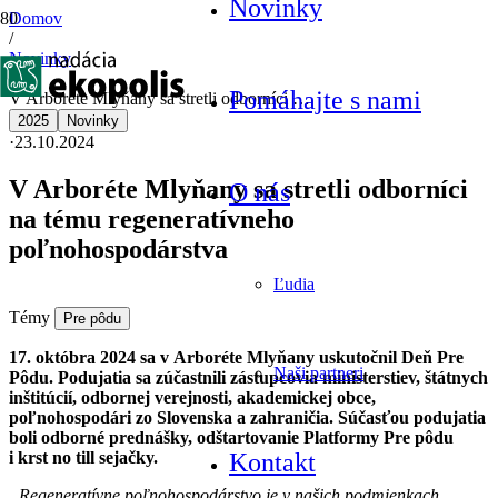
Novinky
Domov
/
Novinky
/
Pomáhajte s nami
V Arboréte Mlyňany sa stretli odborníci …
2025
Novinky
·
23.10.2024
V Arboréte Mlyňany sa stretli odborníci
O nás
na tému regeneratívneho
poľnohospodárstva
Ľudia
Témy
Pre pôdu
17. októbra 2024 sa v Arboréte Mlyňany uskutočnil Deň Pre
Naši partneri
Pôdu. Podujatia sa zúčastnili zástupcovia ministerstiev, štátnych
inštitúcií, odbornej verejnosti, akademickej obce,
poľnohospodári zo Slovenska a zahraničia. Súčasťou podujatia
boli odborné prednášky, odštartovanie Platformy Pre pôdu
i krst no till sejačky.
Kontakt
„Regeneratívne poľnohospodárstvo je v našich podmienkach