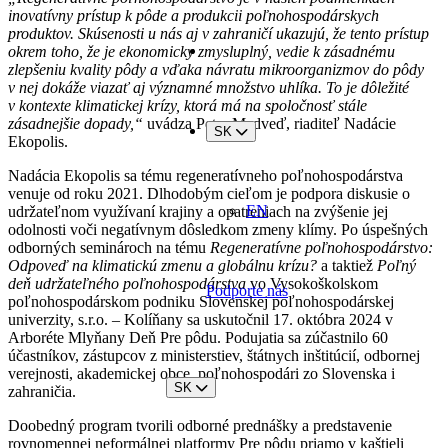
inovatívny prístup k pôde a produkcii poľnohospodárskych
produktov. Skúsenosti u nás aj v zahraničí ukazujú, že tento prístup
okrem toho, že je ekonomicky zmysluplný, vedie k zásadnému
zlepšeniu kvality pôdy a vďaka návratu mikroorganizmov do pôdy
v nej dokáže viazať aj významné množstvo uhlíka. To je dôležité
v kontexte klimatickej krízy, ktorá má na spoločnosť stále
zásadnejšie dopady,“
uvádza Peter Medveď, riaditeľ Nadácie
SK
Ekopolis.
Nadácia Ekopolis sa tému regeneratívneho poľnohospodárstva
venuje od roku 2021. Dlhodobým cieľom je podpora diskusie o
EN
udržateľnom využívaní krajiny a opatreniach na zvýšenie jej
odolnosti voči negatívnym dôsledkom zmeny klímy. Po úspešných
odborných seminároch na tému
Regeneratívne poľnohospodárstvo:
Odpoveď na klimatickú zmenu a globálnu krízu?
a taktiež
Poľný
deň udržateľného poľnohospodárstva
vo Vysokoškolskom
Podporte nás
poľnohospodárskom podniku Slovenskej poľnohospodárskej
univerzity, s.r.o. – Kolíňany sa uskutočnil 17. októbra 2024 v
Arboréte Mlyňany Deň Pre pôdu. Podujatia sa zúčastnilo 60
účastníkov, zástupcov z ministerstiev, štátnych inštitúcií, odbornej
verejnosti, akademickej obce, poľnohospodári zo Slovenska i
SK
zahraničia.
Doobedný program tvorili odborné prednášky a predstavenie
rovnomennej neformálnej platformy Pre pôdu priamo v kaštieli