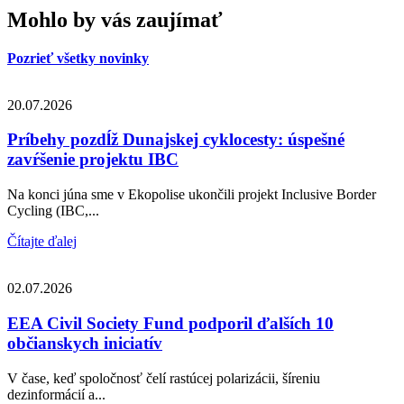
Mohlo by vás zaujímať
Pozrieť všetky novinky
20.07.2026
Príbehy pozdĺž Dunajskej cyklocesty: úspešné
zavŕšenie projektu IBC
Na konci júna sme v Ekopolise ukončili projekt Inclusive Border
Cycling (IBC,...
Čítajte ďalej
02.07.2026
EEA Civil Society Fund podporil ďalších 10
občianskych iniciatív
V čase, keď spoločnosť čelí rastúcej polarizácii, šíreniu
dezinformácií a...