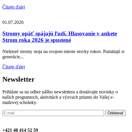
Čítajte ďalej
01.07.2026
Stromy opäť spájajú ľudí. Hlasovanie v ankete
Strom roka 2026 je spustené
Niektoré stromy stoja na svojom mieste stovky rokov. Pamätajú si
generácie...
Čítajte ďalej
Newsletter
Prihláste sa na odber nášho newslettera a dostávajte novinky o
našich programoch, aktivitách a výzvach priamo do Vašej e-
mailovej schránky.
+421 48 414 52 59