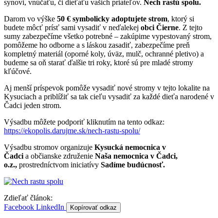
synovi, vnúčaťu, či dieťaťu vašich priateľov.
Nech rastú spolu.
Darom vo výške
50 € symbolicky adoptujete strom
, ktorý si
budete môcť prísť sami vysadiť v neďalekej
obci Čierne
. Z tejto
sumy zabezpečíme všetko potrebné – zakúpime vypestovaný strom,
pomôžeme ho odborne a s láskou zasadiť, zabezpečíme preň
kompletný materiál (oporné koly, úväz, mulč, ochranné pletivo) a
budeme sa oň starať ďalšie tri roky, ktoré sú pre mladé stromy
kľúčové.
Aj menší príspevok pomôže vysadiť nové stromy v tejto lokalite na
Kysuciach a priblížiť sa tak cieľu vysadiť za každé dieťa narodené v
Čadci jeden strom.
Výsadbu môžete podporiť kliknutím na tento odkaz:
https://ekopolis.darujme.sk/nech-rastu-spolu/
Výsadbu stromov organizuje
Kysucká nemocnica v
Čadci
a
občianske združenie
Naša nemocnica v Čadci,
o.z.,
prostredníctvom iniciatívy
Sadíme budúcnosť.
Zdieľať článok:
Facebook
LinkedIn
Kopírovať odkaz