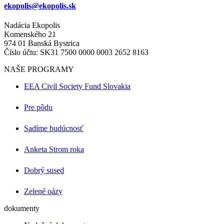
ekopolis@ekopolis.sk
Nadácia Ekopolis
Komenského 21
974 01 Banská Bystrica
Číslo účtu: SK31 7500 0000 0003 2652 8163
NAŠE PROGRAMY
EEA Civil Society Fund Slovakia
Pre pôdu
Sadíme budúcnosť
Anketa Strom roka
Dobrý sused
Zelené oázy
dokumenty