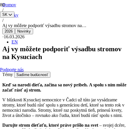
Domov
/
SK
Novinky
/
Aj vy môžete podporiť výsadbu stromov na…
2026
Novinky
·
16.03.2026
EN
Aj vy môžete podporiť výsadbu stromov
na Kysuciach
Podporte nás
Témy
Sadíme budúcnosť
Keď sa narodí dieťa, začína sa nový príbeh. A spolu s ním môže
začať rásť aj strom.
V blízkosti Kysuckej nemocnice v Čadci už túto jar vysádzame
stromy, ktoré budú rásť spolu s generáciou detí, ktoré sa tento rok v
nemocnici narodia. Stromy, ktoré raz poskytnú tieň, prinesú kvety,
život a útočisko – rovnako ako ľudia, ktorí budú rásť spolu s nimi.
Darujte strom dieťaťu, ktoré práve prišlo na svet
– svojej dcére,