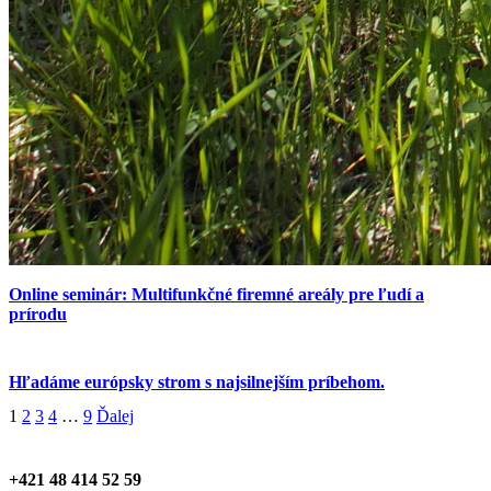
Online seminár: Multifunkčné firemné areály pre ľudí a
prírodu
Hľadáme európsky strom s najsilnejším príbehom.
1
2
3
4
…
9
Ďalej
+421 48 414 52 59