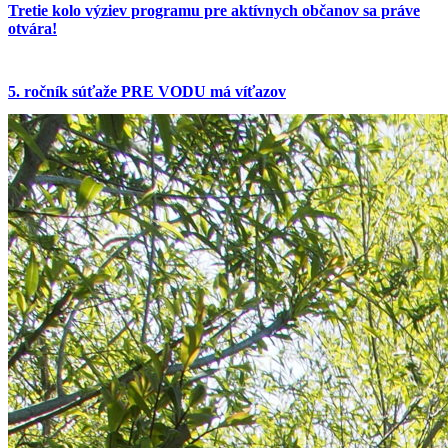
Tretie kolo výziev programu pre aktívnych občanov sa práve
otvára!
5. ročník súťaže PRE VODU má víťazov