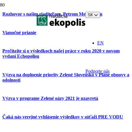
Rozhovor s našim riaditeľom, Petrom Medveďom
SK
Vianočné prianie
EN
Prečítajte si o výsledkoch našej práce v roku 2020 v novom
vydaní Echopolisu
Podporte nás
Výzva na doplnenie priority Zelené Slovensko v Pláne obnovy a
odolnosti
Výzva v programe Zelené oázy 2021 je uzavretá
Čaká nás verejné vyhlásenie výsledkov v súťaži PRE VODU