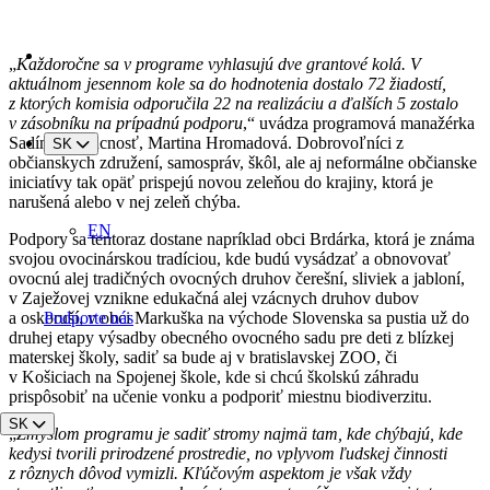
„
Každoročne sa v programe vyhlasujú dve grantové kolá. V
aktuálnom jesennom kole sa do hodnotenia dostalo 72 žiadostí,
z ktorých komisia odporučila 22 na realizáciu a ďalších 5 zostalo
v zásobníku na prípadnú podporu
,“ uvádza programová manažérka
Sadíme budúcnosť, Martina Hromadová. Dobrovoľníci z
SK
občianskych združení, samospráv, škôl, ale aj neformálne občianske
iniciatívy tak opäť prispejú novou zeleňou do krajiny, ktorá je
narušená alebo v nej zeleň chýba.
EN
Podpory sa tentoraz dostane napríklad obci Brdárka, ktorá je známa
svojou ovocinárskou tradíciou, kde budú vysádzať a obnovovať
ovocnú alej tradičných ovocných druhov čerešní, sliviek a jabloní,
v Zaježovej vznikne edukačná alej vzácnych druhov dubov
a oskoruší, v obci Markuška na východe Slovenska sa pustia už do
Podporte nás
druhej etapy výsadby obecného ovocného sadu pre deti z blízkej
materskej školy, sadiť sa bude aj v bratislavskej ZOO, či
v Košiciach na Spojenej škole, kde si chcú školskú záhradu
prispôsobiť na učenie vonku a podporiť miestnu biodiverzitu.
SK
„
Zmyslom programu je sadiť stromy najmä tam, kde chýbajú, kde
kedysi tvorili prirodzené prostredie, no vplyvom ľudskej činnosti
z rôznych dôvod vymizli. Kľúčovým aspektom je však vždy