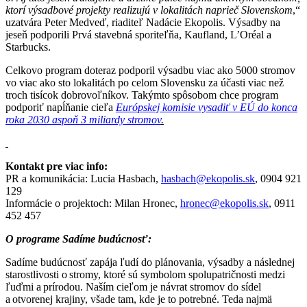
ktorí výsadbové projekty realizujú v lokalitách naprieč Slovenskom
,“
uzatvára Peter Medveď, riaditeľ Nadácie Ekopolis. Výsadby na
jeseň podporili Prvá stavebná sporiteľňa, Kaufland, L’Oréal a
Starbucks.
Celkovo program doteraz podporil výsadbu viac ako 5000 stromov
vo viac ako sto lokalitách po celom Slovensku za účasti viac než
troch tisícok dobrovoľníkov. Takýmto spôsobom chce program
podporiť napĺňanie cieľa
Európskej komisie vysadiť v EÚ do konca
roka 2030 aspoň 3 miliardy stromov
.
Kontakt pre viac info:
PR a komunikácia: Lucia Hasbach,
hasbach@ekopolis.sk
, 0904 921
129
Informácie o projektoch: Milan Hronec,
hronec@ekopolis.sk
, 0911
452 457
O programe Sadíme budúcnosť:
Sadíme budúcnosť zapája ľudí do plánovania, výsadby a následnej
starostlivosti o stromy, ktoré sú symbolom spolupatričnosti medzi
ľuďmi a prírodou. Naším cieľom je návrat stromov do sídel
a otvorenej krajiny, všade tam, kde je to potrebné. Teda najmä