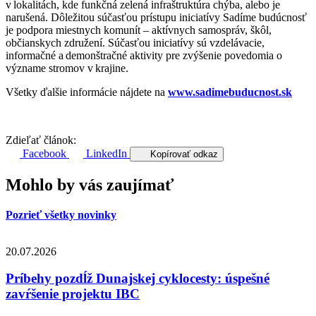
v lokalitách, kde funkčná zelená infraštruktúra chýba, alebo je
narušená. Dôležitou súčasťou prístupu iniciatívy Sadíme budúcnosť
je podpora miestnych komunít – aktívnych samospráv, škôl,
občianskych združení. Súčasťou iniciatívy sú vzdelávacie,
informačné a demonštračné aktivity pre zvýšenie povedomia o
význame stromov v krajine.
Všetky ďalšie informácie nájdete na
www.sadimebuducnost.sk
Zdieľať článok:
Facebook
LinkedIn
Kopírovať odkaz
Mohlo by vás zaujímať
Pozrieť všetky novinky
20.07.2026
Príbehy pozdĺž Dunajskej cyklocesty: úspešné
zavŕšenie projektu IBC