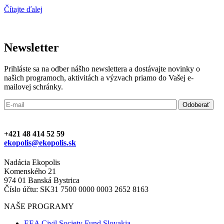
Čítajte ďalej
Newsletter
Prihláste sa na odber nášho newslettera a dostávajte novinky o
našich programoch, aktivitách a výzvach priamo do Vašej e-
mailovej schránky.
+421 48 414 52 59
ekopolis@ekopolis.sk
Nadácia Ekopolis
Komenského 21
974 01 Banská Bystrica
Číslo účtu: SK31 7500 0000 0003 2652 8163
NAŠE PROGRAMY
EEA Civil Society Fund Slovakia