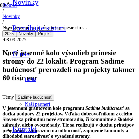
Novinky
Domov
/
Novinky
/
Pomáhajte s nami
Nové jesenné kolo výsadieb prinesie stro…
2025
Novinky
Projekt
·
08.09.2025
Nové jesenné kolo výsadieb prinesie
O nás
stromy do 22 lokalít. Program Sadíme
budúcnosť prerozdelí na projekty takmer
60 tisíc eur
Ľudia
Témy
Sadíme budúcnosť
Naši partneri
V jesennom grantovom kole programu
Sadíme budúcnosť
sa
dočká podpory 22 projektov. Vďaka dobrovoľníkom z celého
Slovenska pribudnú nové stromoradia, či komunitné a školské
záhrady, alebo ovocné sady. Tie sa realizujú v duchu princípov
Kontakt
programu – s dôrazom na odbornosť, zapojenie komunity a
dlhodobú starostlivosť o vysadené stromy.