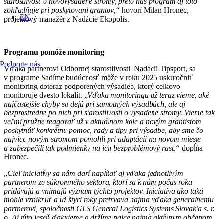
starostlivosť o novovysadené stromy, preto náš program aj toto
zohľadňuje pri poskytovaní grantov,“
hovorí Milan Hronec,
EN
projektový manažér z Nadácie Ekopolis.
Programu pomôže monitoring
Podporte nás
Vďaka partnerovi Odbornej starostlivosti, Nadácii Tipsport, sa
v programe Sadíme budúcnosť môže v roku 2025 uskutočniť
monitoring doteraz podporených výsadieb, ktorý celkovo
monitoruje dvesto lokalít. „
Vďaka monitoringu už teraz vieme, aké
najčastejšie chyby sa dejú pri samotných výsadbách, ale aj
bezprostredne po nich pri starostlivosti o vysadené stromy. Vieme tak
veľmi pružne reagovať už v aktuálnom kole a novým grantistom
poskytnúť konkrétnu pomoc, rady a tipy pri výsadbe, aby sme čo
najviac novým stromom pomohli pri adaptácií na novom mieste
a zabezpečili tak podmienky na ich bezproblémový rast,“
dopĺňa
Hronec.
„
Cieľ iniciatívy sa nám darí napĺňať aj vďaka jednotlivým
partnerom zo súkromného sektora, ktorí sa k nám počas roka
pridávajú a vnímajú význam týchto projektov. Iniciatíva ako taká
mohla vzniknúť a už štyri roky pretrváva najmä vďaka generálnemu
partnerovi, spoločnosti GLS General Logistics Systems Slovakia s. r.
o. Aj túto jeseň ďakujeme a držíme palce najmä aktívnym občanom,