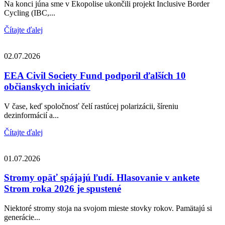
Na konci júna sme v Ekopolise ukončili projekt Inclusive Border
Cycling (IBC,...
Čítajte ďalej
02.07.2026
EEA Civil Society Fund podporil ďalších 10
občianskych iniciatív
V čase, keď spoločnosť čelí rastúcej polarizácii, šíreniu
dezinformácií a...
Čítajte ďalej
01.07.2026
Stromy opäť spájajú ľudí. Hlasovanie v ankete
Strom roka 2026 je spustené
Niektoré stromy stoja na svojom mieste stovky rokov. Pamätajú si
generácie...