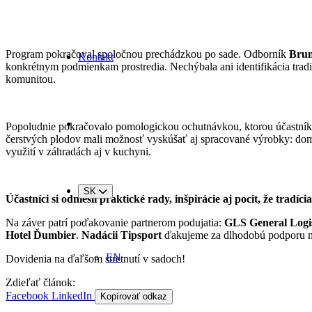
Program pokračoval spoločnou prechádzkou po sade. Odborník
Brun
Kontakt
konkrétnym podmienkam prostredia. Nechýbala ani identifikácia tradič
komunitou.
Popoludnie pokračovalo pomologickou ochutnávkou, ktorou účastník
čerstvých plodov mali možnosť vyskúšať aj spracované výrobky: domáce
využití v záhradách aj v kuchyni.
SK
Účastníci si odniesli praktické rady, inšpirácie aj pocit, že tradí
Na záver patrí poďakovanie partnerom podujatia:
GLS General Logist
Hotel Ďumbier
.
Nadácii Tipsport
ďakujeme za dlhodobú podporu m
EN
Dovidenia na ďaľšom stretnutí v sadoch!
Zdieľať článok:
Facebook
LinkedIn
Kopírovať odkaz