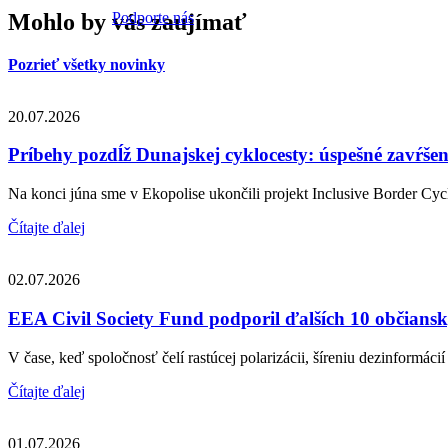
Mohlo by vás zaujímať
Podporte nás
Pozrieť všetky novinky
20.07.2026
Príbehy pozdĺž Dunajskej cyklocesty: úspešné zavŕše
Na konci júna sme v Ekopolise ukončili projekt Inclusive Border Cycl
Čítajte ďalej
02.07.2026
EEA Civil Society Fund podporil ďalších 10 občiansky
V čase, keď spoločnosť čelí rastúcej polarizácii, šíreniu dezinformácií 
Čítajte ďalej
01.07.2026