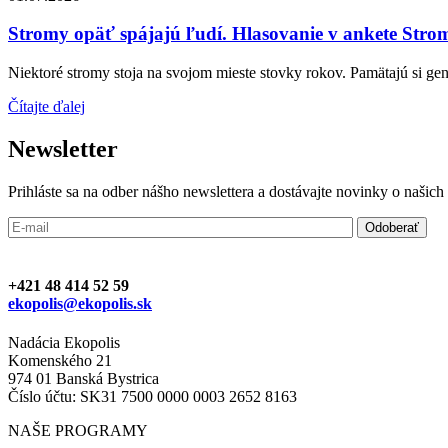
Stromy opäť spájajú ľudí. Hlasovanie v ankete Strom
Niektoré stromy stoja na svojom mieste stovky rokov. Pamätajú si gene
Čítajte ďalej
Newsletter
Prihláste sa na odber nášho newslettera a dostávajte novinky o našic
+421 48 414 52 59
ekopolis@ekopolis.sk
Nadácia Ekopolis
Komenského 21
974 01 Banská Bystrica
Číslo účtu: SK31 7500 0000 0003 2652 8163
NAŠE PROGRAMY