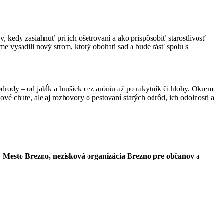
 kedy zasiahnuť pri ich ošetrovaní a ako prispôsobiť starostlivosť
me vysadili nový strom, ktorý obohatí sad a bude rásť spolu s
odrody – od jabĺk a hrušiek cez aróniu až po rakytník či hlohy. Okrem
é chute, ale aj rozhovory o pestovaní starých odrôd, ich odolnosti a
,
Mesto Brezno, nezisková organizácia Brezno pre občanov
a