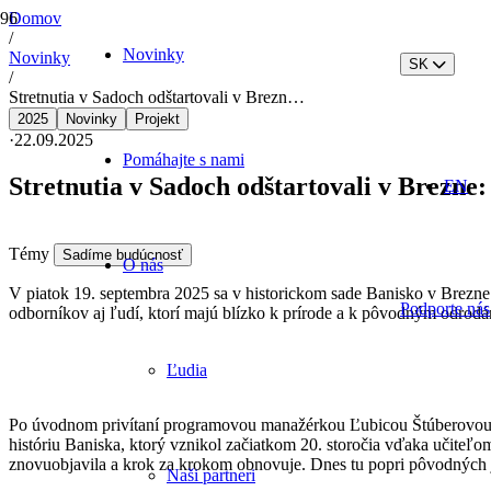
Domov
/
Novinky
Novinky
SK
/
Stretnutia v Sadoch odštartovali v Brezn…
2025
Novinky
Projekt
·
22.09.2025
Pomáhajte s nami
Stretnutia v Sadoch odštartovali v Brezn
EN
Témy
Sadíme budúcnosť
O nás
V piatok 19. septembra 2025 sa v historickom sade Banisko v Brezne
Podporte nás
odborníkov aj ľudí, ktorí majú blízko k prírode a k pôvodným odrod
Ľudia
Po úvodnom privítaní programovou manažérkou Ľubicou Štúberovou 
históriu Baniska, ktorý vznikol začiatkom 20. storočia vďaka učiteľo
znovuobjavila a krok za krokom obnovuje. Dnes tu popri pôvodných j
Naši partneri