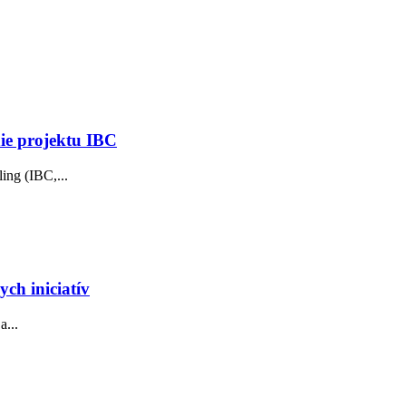
nie projektu IBC
ing (IBC,...
ch iniciatív
a...