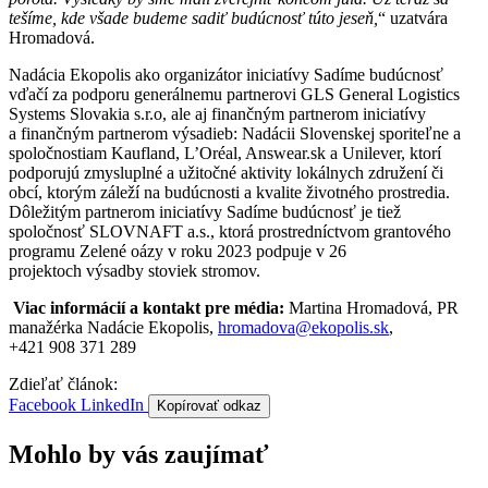
tešíme, kde všade budeme sadiť budúcnosť túto jeseň,
“ uzatvára
Hromadová.
Nadácia Ekopolis ako organizátor iniciatívy Sadíme budúcnosť
vďačí za podporu generálnemu partnerovi GLS General Logistics
Systems Slovakia s.r.o, ale aj finančným partnerom iniciatívy
a finančným partnerom výsadieb: Nadácii Slovenskej sporiteľne a
spoločnostiam Kaufland, L’Oréal, Answear.sk a Unilever, ktorí
podporujú zmysluplné a užitočné aktivity lokálnych združení či
obcí, ktorým záleží na budúcnosti a kvalite životného prostredia.
Dôležitým partnerom iniciatívy Sadíme budúcnosť je tiež
spoločnosť SLOVNAFT a.s., ktorá prostredníctvom grantového
programu Zelené oázy v roku 2023 podpuje v 26
projektoch výsadby stoviek stromov.
Viac informácií a k
ontakt pre média:
Martina Hromadová, PR
manažérka Nadácie Ekopolis,
hromadova@ekopolis.sk
,
+421 908 371 289
Zdieľať článok:
Facebook
LinkedIn
Kopírovať odkaz
Mohlo by vás zaujímať