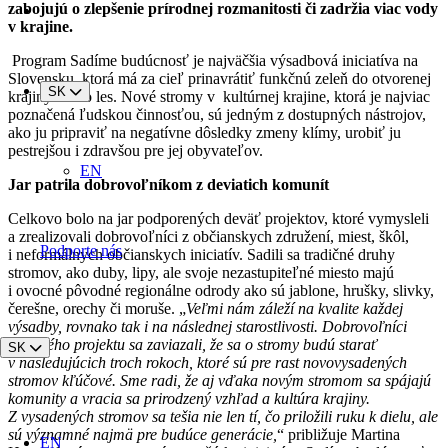
zabojujú o zlepšenie prírodnej rozmanitosti či zadržia viac vody
v krajine.
Program Sadíme budúcnosť je najväčšia výsadbová iniciatíva na
Slovensku, ktorá má za cieľ prinavrátiť funkčnú zeleň do otvorenej
SK
krajiny mimo les. Nové stromy v kultúrnej krajine, ktorá je najviac
poznačená ľudskou činnosťou, sú jedným z dostupných nástrojov,
ako ju pripraviť na negatívne dôsledky zmeny klímy, urobiť ju
pestrejšou i zdravšou pre jej obyvateľov.
EN
Jar patrila dobrovoľníkom z deviatich komunít
Celkovo bolo na jar podporených deväť projektov, ktoré vymysleli
a zrealizovali dobrovoľníci z občianskych združení, miest, škôl,
Podporte nás
i neformálnych občianskych iniciatív. Sadili sa tradičné druhy
stromov, ako duby, lipy, ale svoje nezastupiteľné miesto majú
i ovocné pôvodné regionálne odrody ako sú jablone, hrušky, slivky,
čerešne, orechy či moruše. „
Veľmi nám záleží na kvalite každej
výsadby, rovnako tak i na následnej starostlivosti. Dobrovoľníci
z každého projektu sa zaviazali, že sa o stromy budú starať
SK
v nasledujúcich troch rokoch, ktoré sú pre rast novovysadených
stromov kľúčové. Sme radi, že aj vďaka novým stromom sa spájajú
komunity a vracia sa prirodzený vzhľad a kultúra krajiny.
Z vysadených stromov sa tešia nie len tí, čo priložili ruku k dielu, ale
sú významné najmä pre budúce generácie,
“ približuje Martina
EN