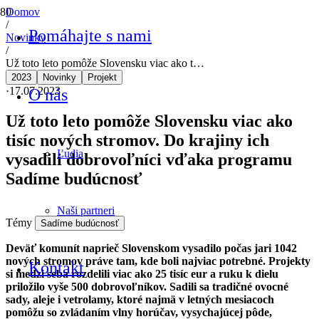
Domov
/
Pomáhajte s nami
Novinky
/
Už toto leto pomôže Slovensku viac ako t…
2023
Novinky
Projekt
·
17.07.2023
O nás
Už toto leto pomôže Slovensku viac ako
tisíc nových stromov. Do krajiny ich
Ľudia
vysadili dobrovoľníci vďaka programu
Sadíme budúcnosť
Naši partneri
Témy
Sadíme budúcnosť
Deväť komunít naprieč Slovenskom vysadilo počas jari 1042
nových stromov práve tam, kde boli najviac potrebné. Projekty
Kontakt
si medzi seba rozdelili viac ako 25 tisíc eur a ruku k dielu
priložilo vyše 500 dobrovoľníkov. Sadili sa tradičné ovocné
sady, aleje i vetrolamy, ktoré najmä v letných mesiacoch
pomôžu so zvládaním vlny horúčav, vysychajúcej pôde,