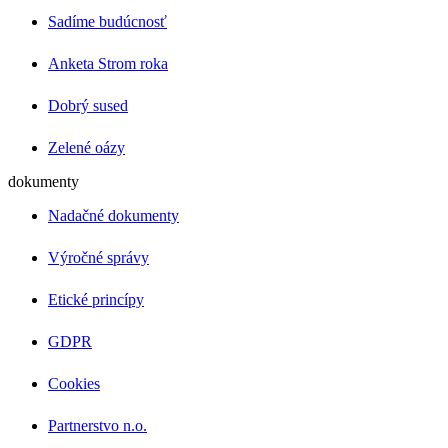
Sadíme budúcnosť
Anketa Strom roka
Dobrý sused
Zelené oázy
dokumenty
Nadačné dokumenty
Výročné správy
Etické princípy
GDPR
Cookies
Partnerstvo n.o.