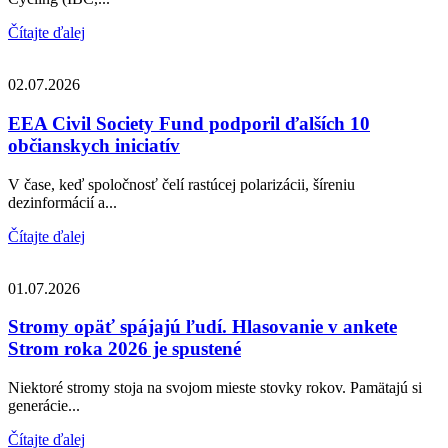
Čítajte ďalej
02.07.2026
EEA Civil Society Fund podporil ďalších 10
občianskych iniciatív
V čase, keď spoločnosť čelí rastúcej polarizácii, šíreniu
dezinformácií a...
Čítajte ďalej
01.07.2026
Stromy opäť spájajú ľudí. Hlasovanie v ankete
Strom roka 2026 je spustené
Niektoré stromy stoja na svojom mieste stovky rokov. Pamätajú si
generácie...
Čítajte ďalej