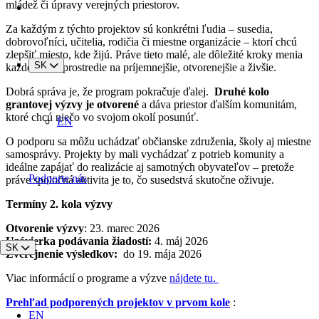
mládež či úpravy verejných priestorov.
Za každým z týchto projektov sú konkrétni ľudia – susedia,
dobrovoľníci, učitelia, rodičia či miestne organizácie – ktorí chcú
zlepšiť miesto, kde žijú. Práve tieto malé, ale dôležité kroky menia
SK
každodenné prostredie na príjemnejšie, otvorenejšie a živšie.
Dobrá správa je, že program pokračuje ďalej.
Druhé kolo
grantovej výzvy je otvorené
a dáva priestor ďalším komunitám,
ktoré chcú niečo vo svojom okolí posunúť.
EN
O podporu sa môžu uchádzať občianske združenia, školy aj miestne
samosprávy. Projekty by mali vychádzať z potrieb komunity a
ideálne zapájať do realizácie aj samotných obyvateľov – pretože
Podporte nás
práve spoločná aktivita je to, čo susedstvá skutočne oživuje.
Termíny 2. kola výzvy
Otvorenie výzvy
: 23. marec 2026
Uzávierka podávania žiadostí:
4. máj 2026
SK
Zverejnenie výsledkov:
do 19. mája 2026
Viac informácií o programe a výzve
nájdete tu.
Prehľad podporených projektov v prvom kole
:
EN