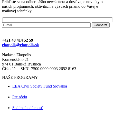
Prihláste sa na odber nášho newslettera a dostávajte novinky o
našich programoch, aktivitách a výzvach priamo do Vašej e-
mailovej schránky.
+421 48 414 52 59
ekopolis@ekopolis.sk
Nadácia Ekopolis
Komenského 21
974 01 Banská Bystrica
Číslo účtu: SK31 7500 0000 0003 2652 8163
NAŠE PROGRAMY
EEA Civil Society Fund Slovakia
Pre pôdu
Sadíme budúcnosť