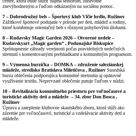
centre, ktorá bude slúžiť najmä seniorom, zdravotne
znevýhodneným a ľuďom odkázaným na sociálnu pomoc.
7 – Dobrodružný beh – Športový klub Vlčie hrdlo, Ružinov
Zážitkové športové podujatie v prírode pre deti, mládež a rodiny,
ktoré kombinuje orientačný beh s rôznymi pohybovými úlohami.
8 – Rudavsky Magic Garden 2026 – Otvorené nedele –
Rudavskyart „Magic garden“ , Podunajské Biskupice
Sprístupnenie záhrady verejnosti počas pravidelných nedeľných
stretnutí s komentovanými prehliadkami a komunitným programom.
9 – Výmenná burzička – DOMKA – združenie saleziánskej
mládeže, stredisko Bratislava Miletičova , Ružinov
Susedská
burza oblečenia podporujúca komunitné stretnutia aj opätovné
využívanie textilu. Neprevzaté oblečenie putuje ľuďom v núdzi.
10 – Revitalizácia komunitného priestoru pre voľnočasové a
turistické aktivity detí a mládeže – 34. zbor Don Bosca ,
Ružinov
Úprava a zateplenie klubovne skautského zboru, ktorá slúži ako
zázemie pre voľnočasové, turistické a vzdelávacie aktivity detí a
mládeže.