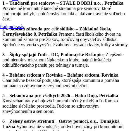
1 – Tančiareň pre seniorov – STÁLE DOBRÍ n.o. , Petržalka
Pravidelné komunitné tanečné stretnutia pre seniorov, ktoré
podporujú pohyb, spoločenský kontakt a aktívne trávenie voľného
času.
Podporte nás
2 – Školská záhrada pre celé sídlisko – Základná škola,
Černyševského 8, Petržalka
Premena časti školského dvora na
komunitnú záhradu pre žiakov, rodičov aj obyvateľov sídliska.
Spoločne vytvoria vyvýšené záhony a vysadia kvety, kríky a stromy.
3 – Šípky spájajú ľudí – DC, Podunajské Biskupice
Zlepšenie
podmienok v miestnom šípkarskom klube, najmä inštalácia
odhlučňovacieho panelu pre tréningy a turnaje.
4 – Beháme srdcom v Rovinke – Beháme srdcom, Rovinka
Charitatívne bežecké podujatie, ktoré spája komunitu a pomáha
rodinám so zdravotne znevýhodnenými deťmi.
5 – Sebaobrana pre všetkých 2026 – Habu Dojo, Petržalka
Kurz sebaobrany a bojových umení určený mladým ľuďom zo
sociálne slabšieho prostredia, ľuďom so zdravotným
znevýhodnením a seniorom.
6 – Zelený ostrov stretnutí – Ostrov pomoci, o.z., Dunajská
Lužná
Vybudovanie vonkajšej oddychovej zóny pri komunitnom