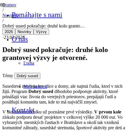
Domov
/
Pomáhajte s nami
Novinky
/
Dobrý sused pokračuje: druhé kolo granto…
2026
Novinky
Výzvy
·
23.03.2026
O nás
Dobrý sused pokračuje: druhé kolo
grantovej výzvy je otvorené.
Ľudia
Témy
Dobrý sused
Susedstvá netvoria len ulice a domy, ale najmä ľudia, ktorí v nich
Naši partneri
žijú. Program
Dobrý sused
dlhodobo podporuje aktivity, ktoré
prinášajú viac života do verejných priestorov, prepájajú ľudí a
posilňujú komunitu tam, kde to má najväčší zmysel.
Kontakt
V aktuálnom ročníku už poznáme prvé výsledky.
V prvom kole
získalo podporu desať projektov v celkovej výške 20 000 eur. Vo
vybraných mestských častiach v Bratislave a okolí tak vzniknú
komunitné záhrady, susedské stretnutia, športové aktivity pre deti a