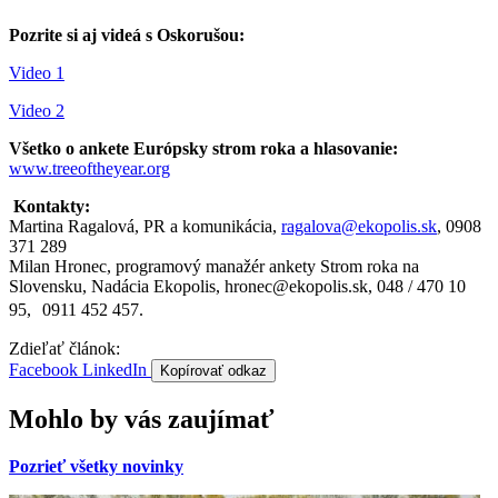
Pozrite si aj videá s Oskorušou:
Video 1
Video 2
Všetko o ankete Európsky strom roka a hlasovanie:
www.treeoftheyear.org
Kontakty:
Martina Ragalová, PR a komunikácia,
ragalova@ekopolis.sk
, 0908
371 289
Milan Hronec, programový manažér ankety Strom roka na
Slovensku, Nadácia Ekopolis, hronec@ekopolis.sk, 048 / 470 10
95, 0911 452 457.
Zdieľať článok:
Facebook
LinkedIn
Kopírovať odkaz
Mohlo by vás zaujímať
Pozrieť všetky novinky