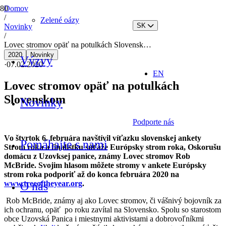
Domov
/
Zelené oázy
SK
Novinky
/
Lovec stromov opäť na potulkách Slovensk…
2020
Novinky
Výzvy
·
07.02.2020
EN
Lovec stromov opäť na potulkách
Slovenskom
Novinky
Podporte nás
Vo štvrtok 6. februára navštívil víťazku slovenskej ankety
Pomáhajte s nami
Strom roka a finalistku súťaže Európsky strom roka, Oskorušu
domácu z Uzovksej panice, známy Lovec stromov Rob
McBride. Svojim hlasom môžete stromy v ankete Európsky
strom roka podporiť až do konca februára 2020 na
www.treeoftheyear.org
.
O nás
Rob McBride, známy aj ako Lovec stromov, či vášnivý bojovník za
ich ochranu, opäť po roku zavítal na Slovensko. Spolu so starostom
obce Uzovská Panica i miestnymi aktivistami a dobrovoľníkmi