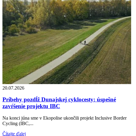
20.07.2026
Príbehy pozdĺž Dunajskej cyklocesty: úspešné
zavŕšenie projektu IBC
Na konci júna sme v Ekopolise ukončili projekt Inclusive Border
Cycling (IBC,...
Čítajte ďalej