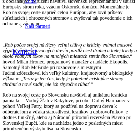
z občianskych združení navštívil slovenskú reprezentantku v súťaži
Ľudia
Európsky strom roka, vzácnu Oskorušu domácu. Momentálne je
Rob na svojej ceste naprieč celou Európou, aby lovil príbehy
súťažiacich i ohrozených stromov a zvyšoval tak povedomie o ich
ochrane a záchrane.
Naši partneri
„
Rob počas svojej návštevy veľmi citlivo a kriticky vnímal masové
Kontakt
výruby väčšinou ovocných drevín pozdĺž ciest druhej a tretej triedy a
okolo vodných tokov na mnohých miestach stredného Slovenska
,“
hovorí Milan Hronec, programový manažér z nadácie Ekopolis.
Samotný Rob McBride pri rozhovore s miestnymi
ľuďmi zdôrazňoval ich veľký kultúrny, krajinotvorný a biologický
význam: „
Teraz je ten čas, kedy je potrebné existujúce stromy
chrániť a nové sadiť, nie ich zbytočne rúbať
.“
Rob na svojej ceste po Slovensku navštívil aj unikátnu lesnícku
pamiatku – Vodný žľab v Rakytove, pri obci Dolný Harmanec v
pohorí Veľkej Fatry, ktorý sa používal na dopravu dreva k
odberateľom a vďaka starostlivosti lesníkov a dobrovoľníkov je
dodnes funkčný, alebo aj Národnú prírodnú rezervácia Plavno pri
Slovenskej Ľupči, kde sa nachádza jedno z posledných miest
prirodzeného výskytu tisa na Slovensku.