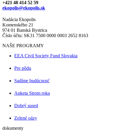
+421 48 414 52 59
ekopolis@ekopolis.sk
Nadácia Ekopolis
Komenského 21
974 01 Banská Bystrica
Číslo účtu: SK31 7500 0000 0003 2652 8163
NAŠE PROGRAMY
EEA Civil Society Fund Slovakia
Pre pôdu
Sadíme budúcnosť
Anketa Strom roka
Dobrý sused
Zelené oázy
dokumenty