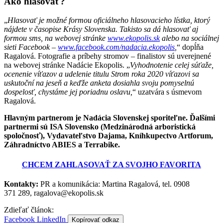
Ako hlasovať?
„
Hlasovať je možné formou oficiálneho hlasovacieho lístka, ktorý
nájdete v časopise Krásy Slovenska. Takisto sa dá hlasovať aj
formou sms, na webovej stránke
www.ekopolis.sk
alebo na sociálnej
sieti Facebook –
www.facebook.com/nadacia.ekopolis
,
“ dopĺňa
Ragalová. Fotografie a príbehy stromov – finalistov sú uverejnené
na webovej stránke Nadácie Ekopolis. „
Vyhodnotenie celej súťaže,
ocenenie víťazov a udelenie titulu Strom roka 2020 víťazovi sa
uskutoční na jeseň a keďže anketa dosiahla svoju pomyselnú
dospelosť, chystáme jej poriadnu oslavu,
“ uzatvára s úsmevom
Ragalová.
Hlavným partnerom je Nadácia Slovenskej sporiteľne. Ďalšími
partnermi sú ISA Slovensko (Medzinárodná arboristická
spoločnosť), Vydavateľstvo Dajama, Kníhkupectvo Artforum,
Záhradníctvo ABIES
a Terrabike.
CHCEM ZAHLASOVAŤ ZA SVOJHO FAVORITA
Kontakty:
PR a komunikácia: Martina Ragalová, tel. 0908
371 289, ragalova@ekopolis.sk
Zdieľať článok:
Facebook
LinkedIn
Kopírovať odkaz