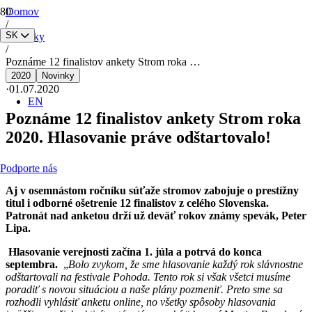
Domov
/
SK
Novinky
/
Poznáme 12 finalistov ankety Strom roka …
2020
Novinky
·
01.07.2020
EN
Poznáme 12 finalistov ankety Strom roka
2020. Hlasovanie práve odštartovalo!
Podporte nás
Aj v osemnástom ročníku súťaže stromov zabojuje o prestížny
titul i odborné ošetrenie 12 finalistov z celého Slovenska.
Patronát nad anketou drží už deväť rokov známy spevák, Peter
Lipa.
Hlasovanie verejnosti začína 1. júla a potrvá do konca
septembra.
„
Bolo zvykom, že sme hlasovanie každý rok slávnostne
odštartovali na festivale Pohoda. T
ento rok si však všetci musíme
poradiť s novou situáciou a naše plány pozmeniť. Preto sme sa
rozhodli vyhlásiť anketu online, no všetky spôsoby hlasovania