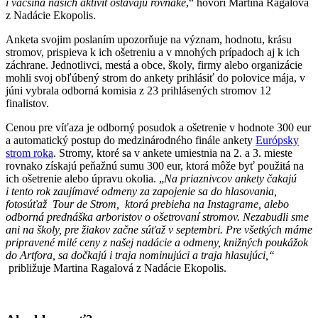
i väčšina našich aktivít ostávajú rovnaké
,“ hovorí Martina Ragalová
z Nadácie Ekopolis.
Anketa svojim poslaním upozorňuje na význam, hodnotu, krásu
stromov, prispieva k ich ošetreniu a v mnohých prípadoch aj k ich
záchrane. Jednotlivci, mestá a obce, školy, firmy alebo organizácie
mohli svoj obľúbený strom do ankety prihlásiť do polovice mája, v
júni vybrala odborná komisia z 23 prihlásených stromov 12
finalistov.
Cenou pre víťaza je odborný posudok a ošetrenie v hodnote 300 eur
a automatický postup do medzinárodného finále ankety
Európsky
strom roka
. Stromy, ktoré sa v ankete umiestnia na 2. a 3. mieste
rovnako získajú peňažnú sumu 300 eur, ktorá môže byť použitá na
ich ošetrenie alebo úpravu okolia. „
N
a priaznivcov ankety čakajú
i tento rok zaujímavé odmeny za zapojenie sa do hlasovania
,
fotosúťaž Tour de Strom, ktorá prebieha na Instagrame, alebo
odborná prednáška arboristov o ošetrovaní stromov. Nezabudli sme
ani na školy, pre žiakov začne súťaž v septembri. Pre všetkých máme
pripravené milé ceny z našej nadácie a odmeny, knižných poukážok
do Artfora, sa dočkajú i
traja nominujúci a traja hlasujúci,
“
približuje Martina Ragalová z Nadácie Ekopolis.