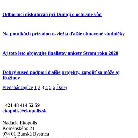
Odborníci diskutovali pri Dunaji o ochrane vôd
Na potulkách prírodou osviežia ďalšie obnovené studničky
Aj toto leto objavujte finalistov ankety Strom roka 2020
Dobrý sused podporí ďalšie projekty, zapojiť sa môže aj
Ružinov
Predchádzajúce
1
2
3
4
5
6
Ďalej
+421 48 414 52 59
ekopolis@ekopolis.sk
Nadácia Ekopolis
Komenského 21
974 01 Banská Bystrica