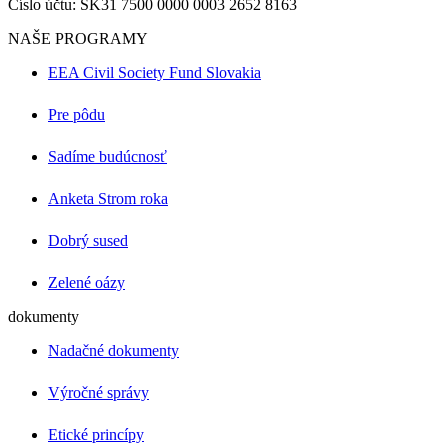
Číslo účtu: SK31 7500 0000 0003 2652 8163
NAŠE PROGRAMY
EEA Civil Society Fund Slovakia
Pre pôdu
Sadíme budúcnosť
Anketa Strom roka
Dobrý sused
Zelené oázy
dokumenty
Nadačné dokumenty
Výročné správy
Etické princípy