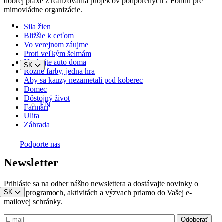
dobrej praxe z realizovania projektov podporených z Fondu pre
mimovládne organizácie.
Sila žien
Bližšie k deťom
Vo verejnom záujme
Proti veľkým šelmám
Nechajte auto doma
SK
Rôzne farby, jedna hra
Aby sa kauzy nezametali pod koberec
Domec
Dôstojný život
EN
Farmári
Ulita
Záhrada
Podporte nás
Newsletter
Prihláste sa na odber nášho newslettera a dostávajte novinky o
našich programoch, aktivitách a výzvach priamo do Vašej e-
SK
mailovej schránky.