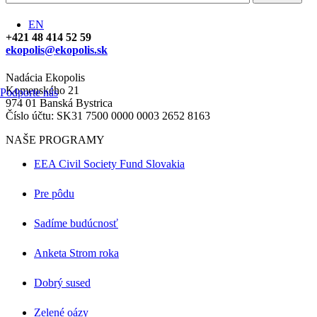
EN
+421 48 414 52 59
ekopolis@ekopolis.sk
Nadácia Ekopolis
Komenského 21
Podporte nás
974 01 Banská Bystrica
Číslo účtu: SK31 7500 0000 0003 2652 8163
NAŠE PROGRAMY
EEA Civil Society Fund Slovakia
Pre pôdu
Sadíme budúcnosť
Anketa Strom roka
Dobrý sused
Zelené oázy