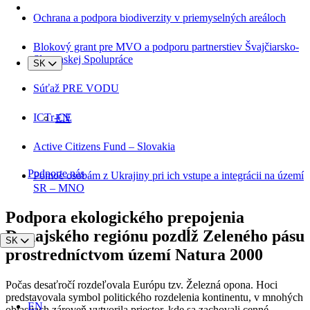
Ochrana a podpora biodiverzity v priemyselných areáloch
Blokový grant pre MVO a podporu partnerstiev Švajčiarsko-
Slovenskej Spolupráce
SK
Súťaž PRE VODU
ICTr-CE
EN
Active Citizens Fund – Slovakia
Podporte nás
Pomoc osobám z Ukrajiny pri ich vstupe a integrácii na území
SR – MNO
Podpora ekologického prepojenia
Dunajského regiónu pozdĺž Zeleného pásu
SK
prostredníctvom území Natura 2000
Počas desaťročí rozdeľovala Európu tzv. Železná opona. Hoci
predstavovala symbol politického rozdelenia kontinentu, v mnohých
EN
oblastiach zároveň vytvorila priestor, kde sa zachovali cenné