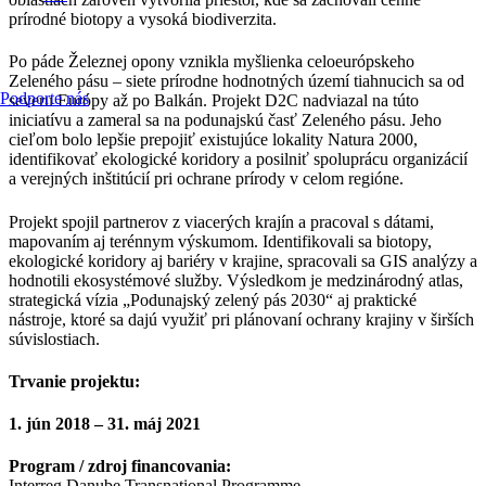
prírodné biotopy a vysoká biodiverzita.
Po páde Železnej opony vznikla myšlienka celoeurópskeho
Zeleného pásu – siete prírodne hodnotných území tiahnucich sa od
Podporte nás
severu Európy až po Balkán. Projekt D2C nadviazal na túto
iniciatívu a zameral sa na podunajskú časť Zeleného pásu. Jeho
cieľom bolo lepšie prepojiť existujúce lokality Natura 2000,
identifikovať ekologické koridory a posilniť spoluprácu organizácií
a verejných inštitúcií pri ochrane prírody v celom regióne.
Projekt spojil partnerov z viacerých krajín a pracoval s dátami,
mapovaním aj terénnym výskumom. Identifikovali sa biotopy,
ekologické koridory aj bariéry v krajine, spracovali sa GIS analýzy a
hodnotili ekosystémové služby. Výsledkom je medzinárodný atlas,
strategická vízia „Podunajský zelený pás 2030“ aj praktické
nástroje, ktoré sa dajú využiť pri plánovaní ochrany krajiny v širších
súvislostiach.
Trvanie projektu:
1. jún 2018 – 31. máj 2021
Program / zdroj financovania:
Interreg Danube Transnational Programme