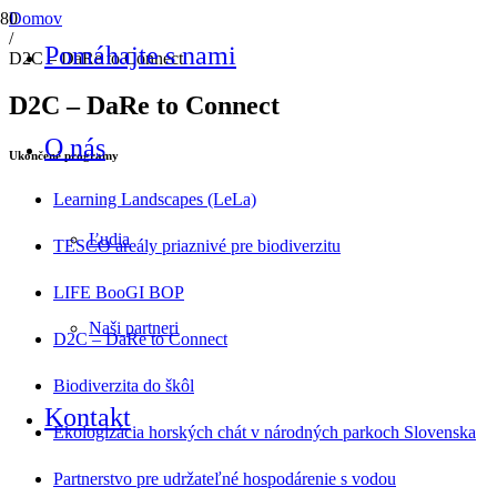
Domov
/
Pomáhajte s nami
D2C – DaRe to Connect
D2C – DaRe to Connect
O nás
Ukončené programy
Learning Landscapes (LeLa)
Ľudia
TESCO areály priaznivé pre biodiverzitu
LIFE BooGI BOP
Naši partneri
D2C – DaRe to Connect
Biodiverzita do škôl
Kontakt
Ekologizácia horských chát v národných parkoch Slovenska
Partnerstvo pre udržateľné hospodárenie s vodou