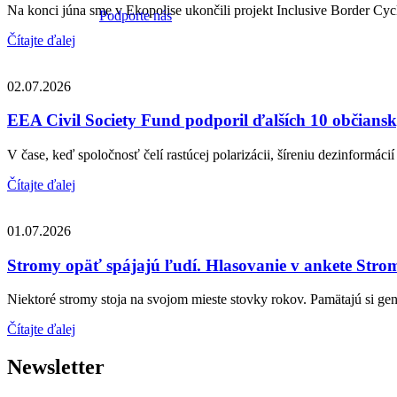
Na konci júna sme v Ekopolise ukončili projekt Inclusive Border Cycl
Podporte nás
Čítajte ďalej
02.07.2026
EEA Civil Society Fund podporil ďalších 10 občiansky
V čase, keď spoločnosť čelí rastúcej polarizácii, šíreniu dezinformácií 
Čítajte ďalej
01.07.2026
Stromy opäť spájajú ľudí. Hlasovanie v ankete Strom
Niektoré stromy stoja na svojom mieste stovky rokov. Pamätajú si gene
Čítajte ďalej
Newsletter