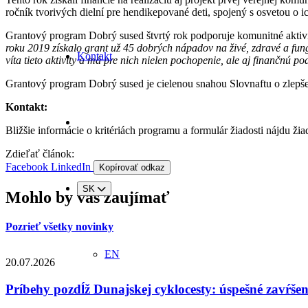
ročník tvorivých dielní pre hendikepované deti, spojený s osvetou o ic
Grantový program Dobrý sused štvrtý rok podporuje komunitné aktivity
roku 2019 získalo grant už 45 dobrých nápadov na živé, zdravé a fungu
Kontakt
víta tieto aktivity a má pre nich nielen pochopenie, ale aj finančnú po
Grantový program Dobrý sused je cielenou snahou Slovnaftu o zlepšeni
Kontakt:
Bližšie informácie o kritériách programu a formulár žiadosti nájdu žia
Zdieľať článok:
Facebook
LinkedIn
Kopírovať odkaz
SK
Mohlo by vás zaujímať
Pozrieť všetky novinky
EN
20.07.2026
Príbehy pozdĺž Dunajskej cyklocesty: úspešné zavŕše