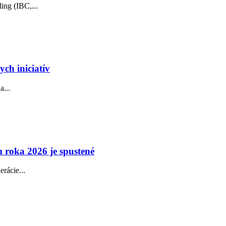
ing (IBC,...
ch iniciatív
a...
 roka 2026 je spustené
rácie...