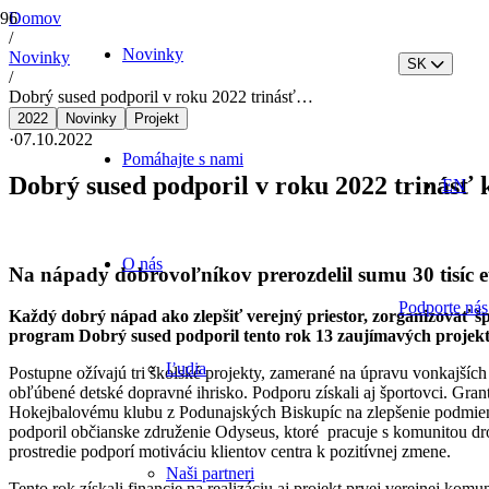
Domov
/
Novinky
Novinky
SK
/
Dobrý sused podporil v roku 2022 trinásť…
2022
Novinky
Projekt
·
07.10.2022
Pomáhajte s nami
Dobrý sused podporil v roku 2022 trinásť
EN
O nás
Na nápady dobrovoľníkov prerozdelil sumu 30 tisíc 
Podporte nás
Každý dobrý nápad ako zlepšiť verejný priestor, zorganizovať šp
program Dobrý sused podporil tento rok 13 zaujímavých projekto
Ľudia
Postupne ožívajú tri školské projekty, zamerané na úpravu vonkajšíc
obľúbené detské dopravné ihrisko. Podporu získali aj športovci. Grant
Hokejbalovému klubu z Podunajských Biskupíc na zlepšenie podmienok
podporil občianske združenie Odyseus, ktoré pracuje s komunitou dro
prostredie podporí motiváciu klientov centra k pozitívnej zmene.
Naši partneri
Tento rok získali financie na realizáciu aj projekt prvej verejnej 