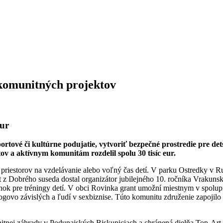
 komunitných projektov
eur
ortové či kultúrne podujatie, vytvoriť bezpečné prostredie pre de
v a aktívnym komunitám rozdelil spolu 30 tisíc eur.
h priestorov na vzdelávanie alebo voľný čas detí. V parku Ostredky v 
 z Dobrého suseda dostal organizátor jubilejného 10. ročníka Vrakunské
 pre tréningy detí. V obci Rovinka grant umožní miestnym v spoluprá
govo závislých a ľudí v sexbiznise. Túto komunitu združenie zapojilo 
komunitnej záhrady v Podunajských Biskupiciach a chránená dielňa Top-