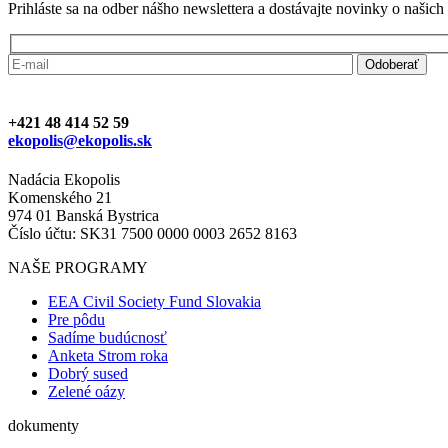
Prihláste sa na odber nášho newslettera a dostávajte novinky o našic
+421 48 414 52 59
ekopolis@ekopolis.sk
Nadácia Ekopolis
Komenského 21
974 01 Banská Bystrica
Číslo účtu: SK31 7500 0000 0003 2652 8163
NAŠE PROGRAMY
EEA Civil Society Fund Slovakia
Pre pôdu
Sadíme budúcnosť
Anketa Strom roka
Dobrý sused
Zelené oázy
dokumenty