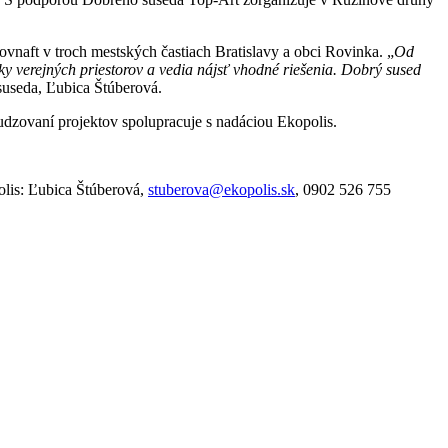
ovnaft v troch mestských častiach Bratislavy a obci Rovinka. „
Od
tky verejných priestorov a vedia nájsť vhodné riešenia. Dobrý sused
useda, Ľubica Štúberová.
sudzovaní projektov spolupracuje s nadáciou Ekopolis.
lis: Ľubica Štúberová,
stuberova@ekopolis.sk
, 0902 526 755