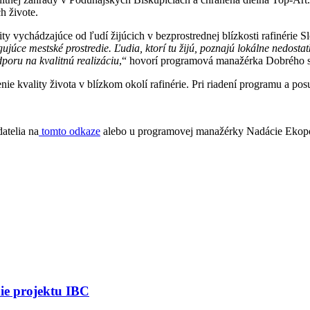
h živote.
 vychádzajúce od ľudí žijúcich v bezprostrednej blízkosti rafinérie Sl
júce mestské prostredie. Ľudia, ktorí tu žijú, poznajú lokálne nedosta
dporu na kvalitnú realizáciu
,“ hovorí programová manažérka Dobrého s
e kvality života v blízkom okolí rafinérie. Pri riadení programu a po
datelia na
tomto odkaze
alebo u programovej manažérky Nadácie Ekopo
nie projektu IBC