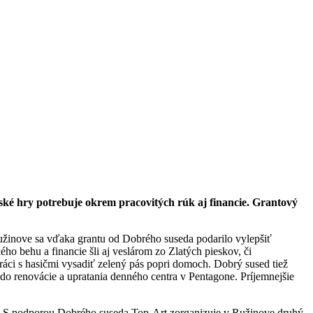
tské hry potrebuje okrem pracovitých rúk aj financie. Grantový
Ružinove sa vďaka grantu od Dobrého suseda podarilo vylepšiť
ho behu a financie šli aj veslárom zo Zlatých pieskov, či
ci s hasičmi vysadiť zelený pás popri domoch. Dobrý sused tiež
do renovácie a upratania denného centra v Pentagone. Príjemnejšie
Art. S podporou Dobrého suseda Top-Art zorganizuje v Ružinove druhý